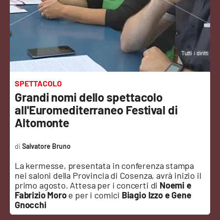
Sanità
Sport
Cultura
Podcast
SPETTACOLO
Grandi nomi dello spettacolo
Meteo
all'Euromediterraneo Festival di
Altomonte
Editoriali
Salvatore Bruno
La kermesse, presentata in conferenza stampa
VIDEO
nei saloni della Provincia di Cosenza, avrà inizio il
primo agosto. Attesa per i concerti di
Noemi e
Ambiente
Fabrizio Moro
e per i comici
Biagio Izzo e Gene
Gnocchi
Cronaca