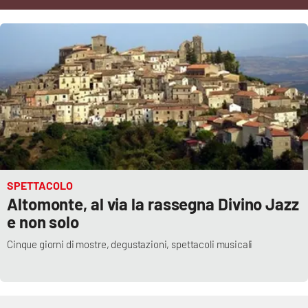
Cultura
Economia e Lavoro
Politica
Sanità
Società
SPETTACOLO
Altomonte, al via la rassegna Divino Jazz
Sport
e non solo
Cinque giorni di mostre, degustazioni, spettacoli musicali
RUBRICHE
Good Morning Vietnam