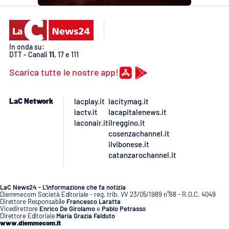
Lacplay.it
Lactv.it
In onda su:
Laconair.it
DTT - Canali
11
, 17 e 111
Scarica tutte le nostre app!
Lacitymag.it
LaC Network
lacplay.it
lacitymag.it
Lacapitalenews.it
lactv.it
lacapitalenews.it
laconair.it
ilreggino.it
Ilreggino.it
cosenzachannel.it
ilvibonese.it
catanzarochannel.it
Cosenzachannel.it
Ilvibonese.it
LaC News24 - L’informazione che fa notizia
Diemmecom Società Editoriale - reg. trib. VV 23/05/1989 n°68 - R.O.C. 4049
Direttore Responsabile
Francesco Laratta
Vicedirettore
Enrico De Girolamo
e
Pablo Petrasso
Catanzarochannel.it
Direttore Editoriale
Maria Grazia Falduto
www.diemmecom.it