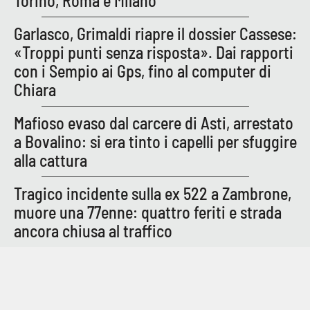
Torino, Roma e Milano
Garlasco, Grimaldi riapre il dossier Cassese:
«Troppi punti senza risposta». Dai rapporti
EDIZIONI
LOCALI
con i Sempio ai Gps, fino al computer di
Catanzaro
Chiara
Crotone
Mafioso evaso dal carcere di Asti, arrestato
a Bovalino: si era tinto i capelli per sfuggire
Vibo Valentia
alla cattura
Reggio Calabria
Tragico incidente sulla ex 522 a Zambrone,
muore una 77enne: quattro feriti e strada
Cosenza
ancora chiusa al traffico
Lamezia Terme