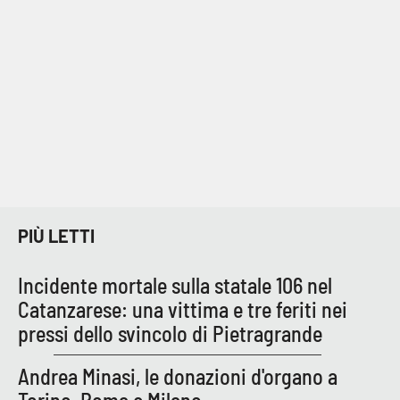
Parchi Marini Calabria
Leggendo Alvaro insieme
Imprese Di Calabria
Le perfidie di Antonella Grippo
Venti di comunicazione
PIÙ LETTI
STREAMING
Incidente mortale sulla statale 106 nel
LaC TV
Catanzarese: una vittima e tre feriti nei
pressi dello svincolo di Pietragrande
LaC Network
Andrea Minasi, le donazioni d'organo a
LaC OnAir