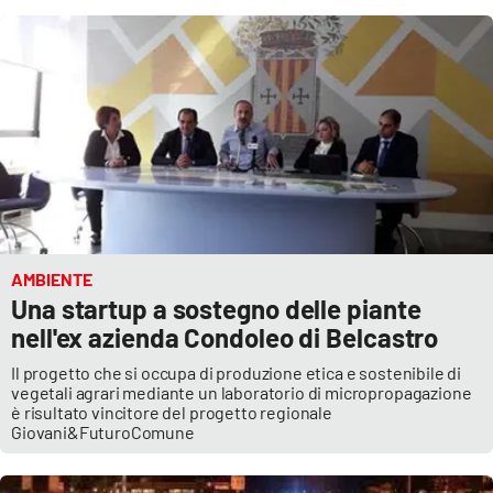
Cultura
Economia e Lavoro
Politica
Sanità
Società
AMBIENTE
Una startup a sostegno delle piante
Sport
nell'ex azienda Condoleo di Belcastro
Il progetto che si occupa di produzione etica e sostenibile di
vegetali agrari mediante un laboratorio di micropropagazione
RUBRICHE
è risultato vincitore del progetto regionale
Giovani&FuturoComune
Good Morning Vietnam