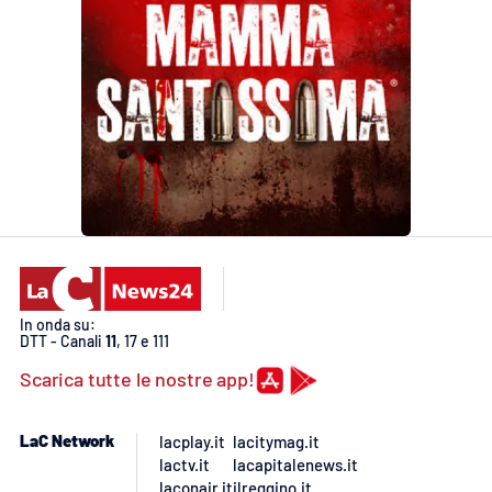
In onda su:
DTT - Canali
11
, 17 e 111
Scarica tutte le nostre app!
LaC Network
lacplay.it
lacitymag.it
lactv.it
lacapitalenews.it
laconair.it
ilreggino.it