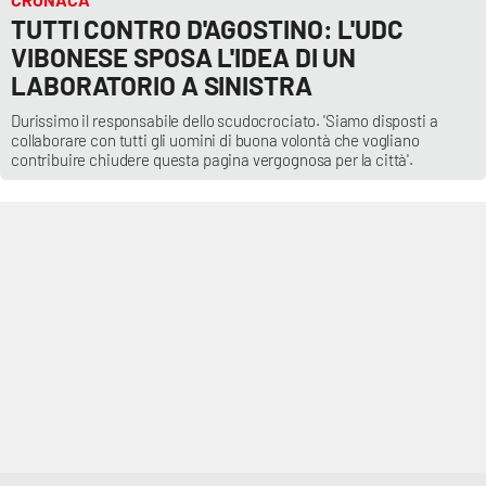
PROGETTI
SPECIALI
TUTTI CONTRO D'AGOSTINO: L'UDC
VIBONESE SPOSA L'IDEA DI UN
Buona Sanità Calabria
LABORATORIO A SINISTRA
Durissimo il responsabile dello scudocrociato. 'Siamo disposti a
LA
collaborare con tutti gli uomini di buona volontà che vogliano
CALABRIAVISIONE
contribuire chiudere questa pagina vergognosa per la città'.
Destinazioni
Eventi
Food
Storie
LAC
NETWORK