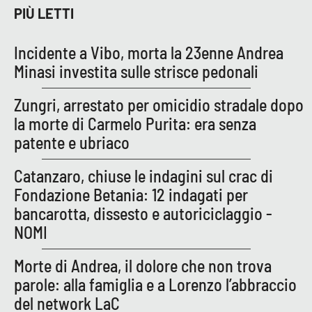
Lacplay.it
PIÙ LETTI
Lactv.it
Incidente a Vibo, morta la 23enne Andrea
Minasi investita sulle strisce pedonali
Laconair.it
Zungri, arrestato per omicidio stradale dopo
Lacitymag.it
la morte di Carmelo Purita: era senza
patente e ubriaco
Lacapitalenews.it
Catanzaro, chiuse le indagini sul crac di
Ilreggino.it
Fondazione Betania: 12 indagati per
bancarotta, dissesto e autoriciclaggio -
Cosenzachannel.it
NOMI
Ilvibonese.it
Morte di Andrea, il dolore che non trova
parole: alla famiglia e a Lorenzo l’abbraccio
Catanzarochannel.it
del network LaC