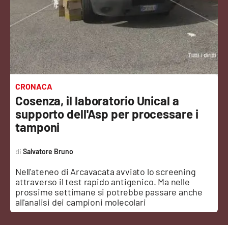
Sanità
Sport
Cultura
Podcast
CRONACA
Cosenza, il laboratorio Unical a
Meteo
supporto dell'Asp per processare i
tamponi
Editoriali
Salvatore Bruno
Nell'ateneo di Arcavacata avviato lo screening
VIDEO
attraverso il test rapido antigenico. Ma nelle
prossime settimane si potrebbe passare anche
Ambiente
all'analisi dei campioni molecolari
Cronaca