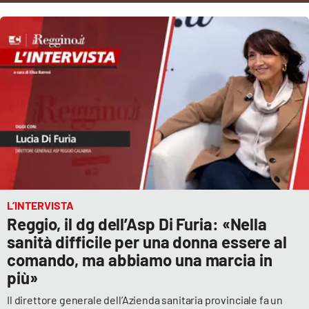
Cultura
Economia e Lavoro
Politica
Sanità
Società
Sport
L’INTERVISTA
Reggio, il dg dell’Asp Di Furia: «Nella
sanità difficile per una donna essere al
comando, ma abbiamo una marcia in
RUBRICHE
più»
Good Morning Vietnam
Il direttore generale dell’Azienda sanitaria provinciale fa un