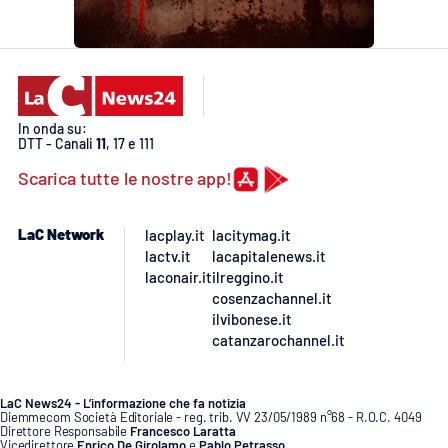
In onda su:
DTT - Canali
11
, 17 e 111
Scarica tutte le nostre app!
LaC Network
lacplay.it
lacitymag.it
lactv.it
lacapitalenews.it
laconair.it
ilreggino.it
cosenzachannel.it
ilvibonese.it
catanzarochannel.it
LaC News24 - L’informazione che fa notizia
Diemmecom Società Editoriale - reg. trib. VV 23/05/1989 n°68 - R.O.C. 4049
Direttore Responsabile
Francesco Laratta
Vicedirettore
Enrico De Girolamo
e
Pablo Petrasso