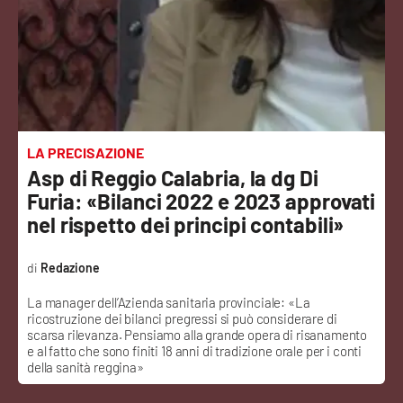
Sanità
Sport
Cultura
Podcast
LA PRECISAZIONE
Asp di Reggio Calabria, la dg Di
Meteo
Furia: «Bilanci 2022 e 2023 approvati
nel rispetto dei principi contabili»
Editoriali
Redazione
La manager dell’Azienda sanitaria provinciale: «La
VIDEO
ricostruzione dei bilanci pregressi si può considerare di
scarsa rilevanza. Pensiamo alla grande opera di risanamento
Ambiente
e al fatto che sono finiti 18 anni di tradizione orale per i conti
della sanità reggina»
Cronaca