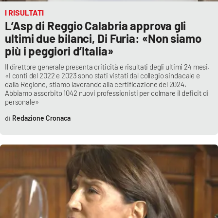
PROGETTI
SPECIALI
I RISULTATI
L’Asp di Reggio Calabria approva gli
Buona Sanità Calabria
ultimi due bilanci, Di Furia: «Non siamo
più i peggiori d’Italia»
LA
CALABRIAVISIONE
Il direttore generale presenta criticità e risultati degli ultimi 24 mesi.
«I conti del 2022 e 2023 sono stati vistati dal collegio sindacale e
dalla Regione, stiamo lavorando alla certificazione del 2024.
Destinazioni
Abbiamo assorbito 1042 nuovi professionisti per colmare il deficit di
personale»
Eventi
Redazione Cronaca
Food
Storie
LAC
NETWORK