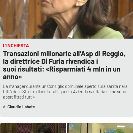
Lacplay.it
Lactv.it
Laconair.it
L’INCHIESTA
Lacitymag.it
Transazioni milionarie all’Asp di Reggio,
la direttrice Di Furia rivendica i
Lacapitalenews.it
suoi risultati: «Risparmiati 4 mln in un
anno»
Ilreggino.it
La manager durante un Consiglio comunale aperto sulla sanità nella
Città dello Stretto rilancia: «Di questa Azienda sanitaria se ne sono
Cosenzachannel.it
approfittati tutti»
Ilvibonese.it
Claudio Labate
Catanzarochannel.it