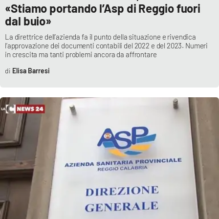
«Stiamo portando l’Asp di Reggio fuori
dal buio»
EDIZIONI
La direttrice dell’azienda fa il punto della situazione e rivendica
LOCALI
l’approvazione dei documenti contabili del 2022 e del 2023. Numeri
in crescita ma tanti problemi ancora da affrontare
Catanzaro
Elisa Barresi
Crotone
Vibo Valentia
Reggio Calabria
Cosenza
Lamezia Terme