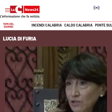
TEMI DEL
INCENDI CALABRIA
CALDO CALABRIA
PONTE SU
GIORNO
Vai
LUCIA DI FURIA
SEZIONI
Cronaca
Politica
Attualità
Economia e lavoro
Italia Mondo