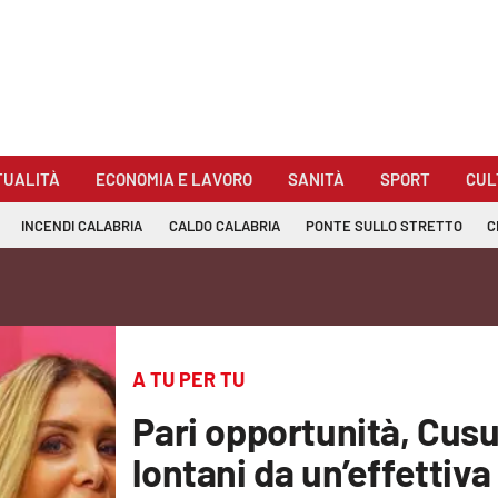
TUALITÀ
ECONOMIA E LAVORO
SANITÀ
SPORT
CUL
INCENDI CALABRIA
CALDO CALABRIA
PONTE SULLO STRETTO
C
A TU PER TU
Pari opportunità, Cu
lontani da un’effettiva