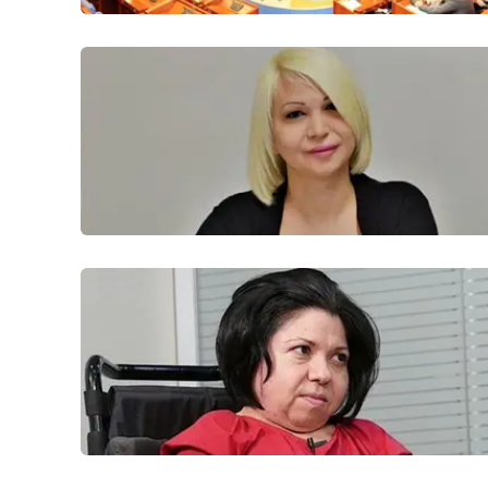
Reggio Calabria
Cosenza
Lamezia Terme
Progetti
speciali
Buona Sanità Calabria
La
Calabriavisione
Destinazioni
Eventi