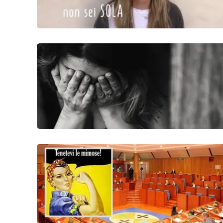
Venti di comunicazione
Streaming
LaC TV
LaC Network
LaC OnAir
Edizioni
locali
Catanzaro
Crotone
Vibo Valentia