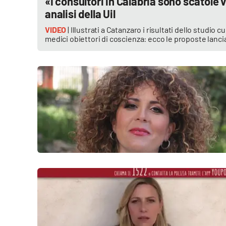
«I consultori in Calabria sono scatole 
Politica
analisi della Uil
Sanità
VIDEO
| Illustrati a Catanzaro i risultati dello studi
medici obiettori di coscienza: ecco le proposte lanci
Società
Sport
Rubriche
Good Morning Vietnam
Parchi Marini Calabria
Leggendo Alvaro insieme
Imprese Di Calabria
Le perfidie di Antonella Grippo