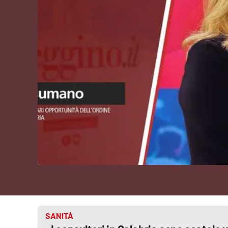
Cultura
Podcast
Meteo
Editoriali
Video
Ambiente
Cronaca
Cultura
Economia e Lavoro
SANITÀ