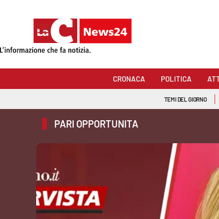
Sezioni
Cronaca
CRONACA
POLITICA
AT
Politica
TEMI DEL GIORNO
Attualità
PARI OPPORTUNITA
Economia e lavoro
Italia Mondo
Sanità
Sport