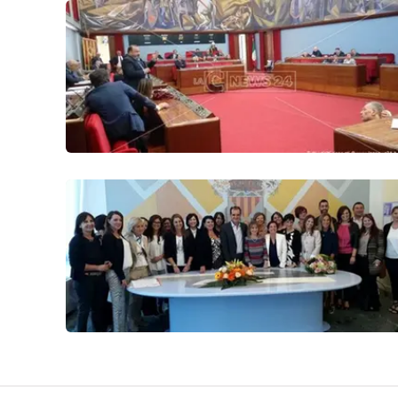
Food
Storie
LaC
Network
Lacplay.it
Lactv.it
Laconair.it
Lacitymag.it
Lacapitalenews.it
Ilreggino.it