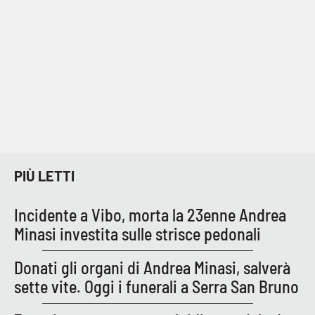
Cultura
Economia e Lavoro
Politica
Sanità
Società
PIÙ LETTI
Sport
Incidente a Vibo, morta la 23enne Andrea
Minasi investita sulle strisce pedonali
RUBRICHE
Donati gli organi di Andrea Minasi, salverà
sette vite. Oggi i funerali a Serra San Bruno
Good Morning Vietnam