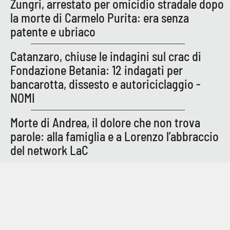
Zungri, arrestato per omicidio stradale dopo
Parchi Marini Calabria
la morte di Carmelo Purita: era senza
patente e ubriaco
Leggendo Alvaro insieme
Catanzaro, chiuse le indagini sul crac di
Imprese Di Calabria
Fondazione Betania: 12 indagati per
bancarotta, dissesto e autoriciclaggio -
Le perfidie di Antonella Grippo
NOMI
Venti di comunicazione
Morte di Andrea, il dolore che non trova
parole: alla famiglia e a Lorenzo l’abbraccio
del network LaC
STREAMING
LaC TV
LaC Network
LaC OnAir