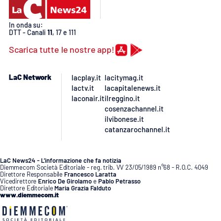
PROGETTI
SPECIALI
Buona Sanità Calabria
In onda su:
DTT - Canali
11
, 17 e 111
Scarica tutte le nostre app!
LA
CALABRIAVISIONE
LaC Network
lacplay.it
lacitymag.it
Destinazioni
lactv.it
lacapitalenews.it
laconair.it
ilreggino.it
cosenzachannel.it
Eventi
ilvibonese.it
catanzarochannel.it
Food
LaC News24 - L’informazione che fa notizia
Storie
Diemmecom Società Editoriale - reg. trib. VV 23/05/1989 n°68 - R.O.C. 4049
Direttore Responsabile
Francesco Laratta
Vicedirettore
Enrico De Girolamo
e
Pablo Petrasso
Direttore Editoriale
Maria Grazia Falduto
www.diemmecom.it
LAC
NETWORK