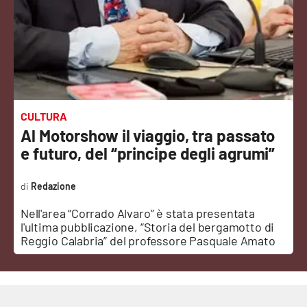
Sanità
Sport
Cultura
Podcast
CULTURA
Al Motorshow il viaggio, tra passato
Meteo
e futuro, del “principe degli agrumi”
Editoriali
Redazione
Nell'area “Corrado Alvaro” è stata presentata
l'ultima pubblicazione, “Storia del bergamotto di
VIDEO
Reggio Calabria” del professore Pasquale Amato
Ambiente
Cronaca