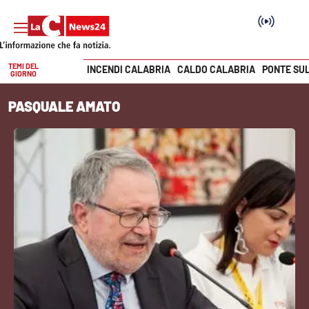
TEMI DEL
INCENDI CALABRIA
CALDO CALABRIA
PONTE SU
GIORNO
Vai
PASQUALE AMATO
SEZIONI
Cronaca
Politica
Attualità
Economia e lavoro
Italia Mondo