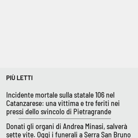
Cultura
Economia e Lavoro
Politica
Sanità
Società
PIÙ LETTI
Sport
Incidente mortale sulla statale 106 nel
Catanzarese: una vittima e tre feriti nei
pressi dello svincolo di Pietragrande
RUBRICHE
Donati gli organi di Andrea Minasi, salverà
Good Morning Vietnam
sette vite. Oggi i funerali a Serra San Bruno