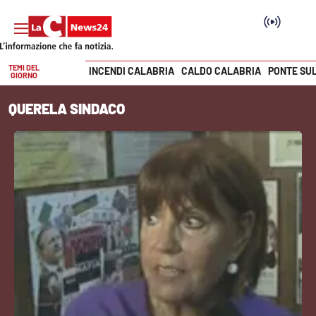
TEMI DEL
INCENDI CALABRIA
CALDO CALABRIA
PONTE SU
GIORNO
Vai
QUERELA SINDACO
SEZIONI
Cronaca
Politica
Attualità
Economia e lavoro
Italia Mondo