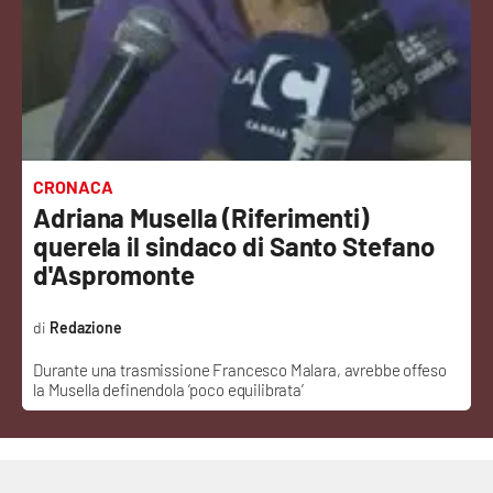
Sanità
Sport
Cultura
Podcast
CRONACA
Adriana Musella (Riferimenti)
Meteo
querela il sindaco di Santo Stefano
d'Aspromonte
Editoriali
Redazione
Durante una trasmissione Francesco Malara, avrebbe offeso
VIDEO
la Musella definendola ‘poco equilibrata’
Ambiente
Cronaca