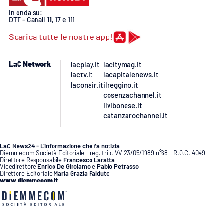
PROGETTI
SPECIALI
In onda su:
DTT - Canali
11
, 17 e 111
Buona Sanità Calabria
Scarica tutte le nostre app!
LA
CALABRIAVISIONE
LaC Network
lacplay.it
lacitymag.it
lactv.it
lacapitalenews.it
Destinazioni
laconair.it
ilreggino.it
cosenzachannel.it
ilvibonese.it
Eventi
catanzarochannel.it
Food
LaC News24 - L’informazione che fa notizia
Diemmecom Società Editoriale - reg. trib. VV 23/05/1989 n°68 - R.O.C. 4049
Storie
Direttore Responsabile
Francesco Laratta
Vicedirettore
Enrico De Girolamo
e
Pablo Petrasso
Direttore Editoriale
Maria Grazia Falduto
www.diemmecom.it
LAC
NETWORK