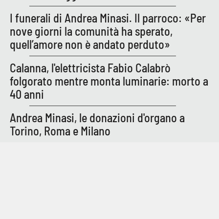
Parchi Marini Calabria
I funerali di Andrea Minasi. Il parroco: «Per
nove giorni la comunità ha sperato,
Leggendo Alvaro insieme
quell’amore non è andato perduto»
Imprese Di Calabria
Calanna, l'elettricista Fabio Calabrò
folgorato mentre monta luminarie: morto a
Le perfidie di Antonella Grippo
40 anni
Venti di comunicazione
Andrea Minasi, le donazioni d'organo a
Torino, Roma e Milano
STREAMING
LaC TV
LaC Network
LaC OnAir