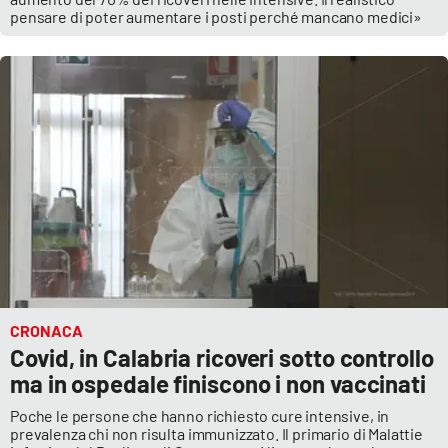
pensare di poter aumentare i posti perché mancano medici»
EDIZIONI
LOCALI
Catanzaro
Crotone
Vibo Valentia
Reggio Calabria
Cosenza
CRONACA
Covid, in Calabria ricoveri sotto controllo
Lamezia Terme
ma in ospedale finiscono i non vaccinati
Poche le persone che hanno richiesto cure intensive, in
prevalenza chi non risulta immunizzato. Il primario di Malattie