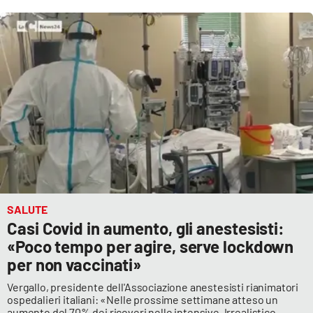
Parchi Marini Calabria
Leggendo Alvaro insieme
Imprese Di Calabria
Le perfidie di Antonella Grippo
Venti di comunicazione
STREAMING
SALUTE
Casi Covid in aumento, gli anestesisti:
LaC TV
«Poco tempo per agire, serve lockdown
per non vaccinati»
LaC Network
Vergallo, presidente dell'Associazione anestesisti rianimatori
ospedalieri italiani: «Nelle prossime settimane atteso un
LaC OnAir
aumento del 70% dei ricoveri nelle intensive. Irrealistico