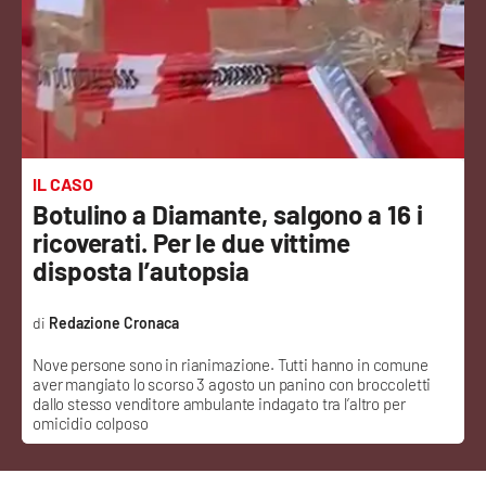
Sanità
Sport
Cultura
Podcast
IL CASO
Botulino a Diamante, salgono a 16 i
Meteo
ricoverati. Per le due vittime
disposta l’autopsia
Editoriali
Redazione Cronaca
Nove persone sono in rianimazione. Tutti hanno in comune
VIDEO
aver mangiato lo scorso 3 agosto un panino con broccoletti
dallo stesso venditore ambulante indagato tra l’altro per
Ambiente
omicidio colposo
Cronaca