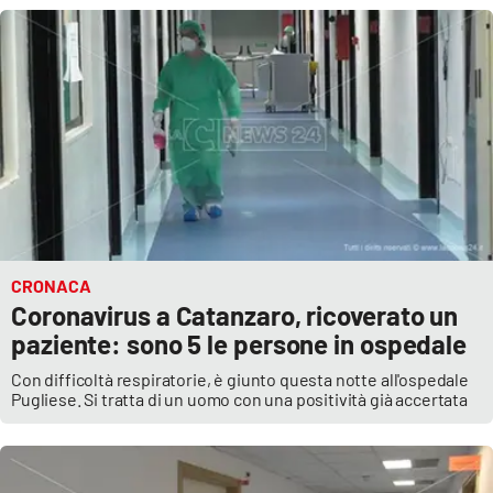
Lacplay.it
Lactv.it
Laconair.it
Lacitymag.it
Lacapitalenews.it
Ilreggino.it
CRONACA
Coronavirus a Catanzaro, ricoverato un
paziente: sono 5 le persone in ospedale
Cosenzachannel.it
Con difficoltà respiratorie, è giunto questa notte all'ospedale
Ilvibonese.it
Pugliese. Si tratta di un uomo con una positività già accertata
Catanzarochannel.it