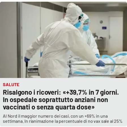
Cultura
Economia e Lavoro
Politica
Sanità
Società
Sport
SALUTE
Risalgono i ricoveri: «+39,7% in 7 giorni.
In ospedale soprattutto anziani non
vaccinati o senza quarta dose»
RUBRICHE
Al Nord il maggior numero dei casi, con un +69% in una
Good Morning Vietnam
settimana. In rianimazione la percentuale di no vax sale al 25%