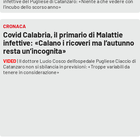
PROGETTI
infettive del Pugliese di Catanzaro: «Niente a che vedere con
SPECIALI
l’incubo dello scorso anno»
Buona Sanità Calabria
CRONACA
Covid Calabria, il primario di Malattie
LA
infettive: «Calano i ricoveri ma l’autunno
CALABRIAVISIONE
resta un’incognita»
Destinazioni
VIDEO
| Il dottore Lucio Cosco dell'ospedale Pugliese Ciaccio di
Catanzaro non si sbilancia in previsioni: «Troppe variabili da
Eventi
tenere in considerazione»
Food
Storie
LAC
NETWORK