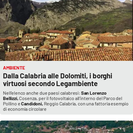
Lacplay.it
Lactv.it
Laconair.it
Lacitymag.it
Lacapitalenews.it
AMBIENTE
Dalla Calabria alle Dolomiti, i borghi
Ilreggino.it
virtuosi secondo Legambiente
Cosenzachannel.it
Nell’elenco anche due paesi calabresi:
San Lorenzo
Bellizzi,
Cosenza, per il fotovoltaico all’interno del Parco del
Pollino e
Candidoni,
Reggio Calabria, con una fattoria esempio
Ilvibonese.it
di economia circolare
Catanzarochannel.it