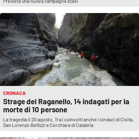
Prevista una nuova campagna scavi
Parchi Marini Calabria
Leggendo Alvaro insieme
Imprese Di Calabria
Le perfidie di Antonella Grippo
Venti di comunicazione
STREAMING
CRONACA
Strage del Raganello, 14 indagati per la
LaC TV
morte di 10 persone
La tragedia il 20 agosto. Tra i coinvolti anche i sindaci di Civita,
LaC Network
San Lorenzo Bellizzi e Cerchiara di Calabria
LaC OnAir