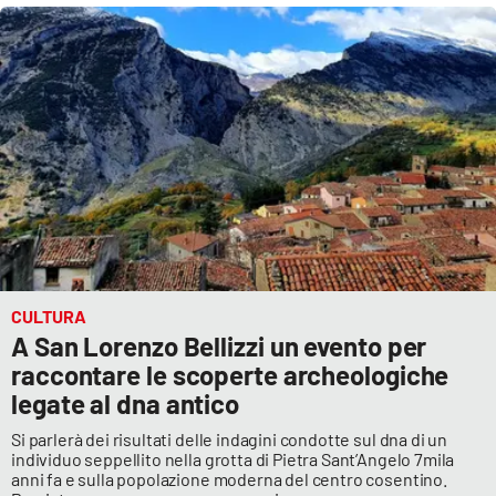
Cultura
Economia e Lavoro
Politica
Sanità
Società
CULTURA
Sport
A San Lorenzo Bellizzi un evento per
raccontare le scoperte archeologiche
legate al dna antico
RUBRICHE
Si parlerà dei risultati delle indagini condotte sul dna di un
individuo seppellito nella grotta di Pietra Sant’Angelo 7mila
Good Morning Vietnam
anni fa e sulla popolazione moderna del centro cosentino.