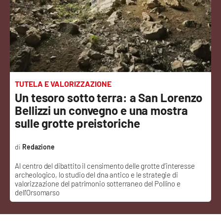
Sanità
Sport
Cultura
Podcast
TUTELA E VALORIZZAZIONE
Un tesoro sotto terra: a San Lorenzo
Meteo
Bellizzi un convegno e una mostra
sulle grotte preistoriche
Editoriali
Redazione
Al centro del dibattito il censimento delle grotte d’interesse
VIDEO
archeologico, lo studio del dna antico e le strategie di
valorizzazione del patrimonio sotterraneo del Pollino e
Ambiente
dell’Orsomarso
Cronaca