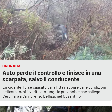
EDIZIONI
LOCALI
Catanzaro
Crotone
Vibo Valentia
CRONACA
Reggio Calabria
Auto perde il controllo e finisce in una
scarpata, salvo il conducente
Cosenza
L’incidente, forse causato dalla fitta nebbia e dalle condizioni
dell’asfalto, si è verificato lungo la provinciale che collega
Lamezia Terme
Cerchiara a San lorenzo Bellizzi, nel Cosentino