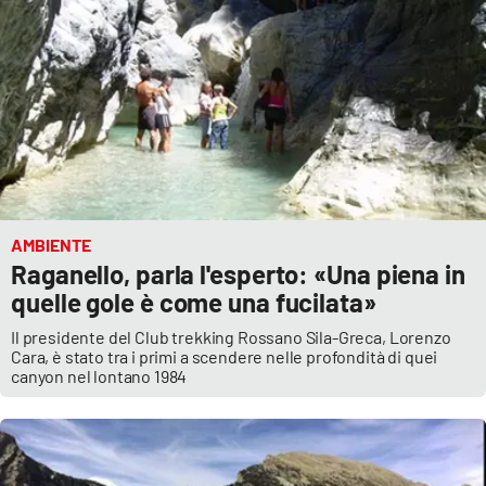
PROGETTI
SPECIALI
Buona Sanità Calabria
LA
CALABRIAVISIONE
Destinazioni
Eventi
AMBIENTE
Raganello, parla l'esperto: «Una piena in
quelle gole è come una fucilata»
Food
Il presidente del Club trekking Rossano Sila-Greca, Lorenzo
Storie
Cara, è stato tra i primi a scendere nelle profondità di quei
canyon nel lontano 1984
LAC
NETWORK