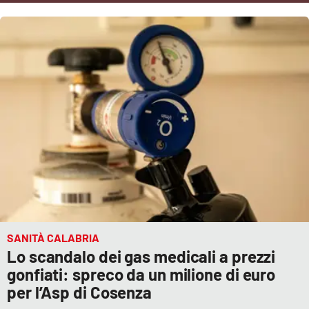
Cultura
Economia e Lavoro
Politica
Sanità
Società
Sport
SANITÀ CALABRIA
Lo scandalo dei gas medicali a prezzi
RUBRICHE
gonfiati: spreco da un milione di euro
Good Morning Vietnam
per l’Asp di Cosenza