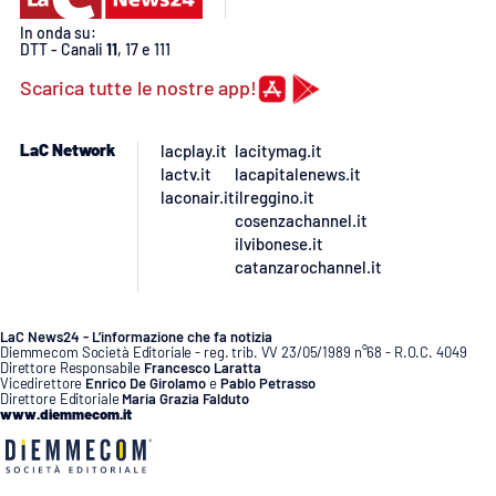
In onda su:
DTT - Canali
11
, 17 e 111
Scarica tutte le nostre app!
LaC Network
lacplay.it
lacitymag.it
lactv.it
lacapitalenews.it
laconair.it
ilreggino.it
cosenzachannel.it
ilvibonese.it
catanzarochannel.it
LaC News24 - L’informazione che fa notizia
Diemmecom Società Editoriale - reg. trib. VV 23/05/1989 n°68 - R.O.C. 4049
Direttore Responsabile
Francesco Laratta
Vicedirettore
Enrico De Girolamo
e
Pablo Petrasso
Direttore Editoriale
Maria Grazia Falduto
www.diemmecom.it