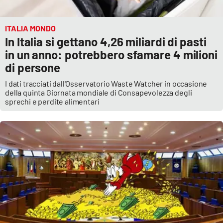
PROGETTI
SPECIALI
Buona Sanità Calabria
ITALIA MONDO
In Italia si gettano 4,26 miliardi di pasti
in un anno: potrebbero sfamare 4 milioni
LA
di persone
CALABRIAVISIONE
I dati tracciati dall'Osservatorio Waste Watcher in occasione
Destinazioni
della quinta Giornata mondiale di Consapevolezza degli
sprechi e perdite alimentari
Eventi
Food
Storie
LAC
NETWORK