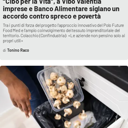
“Cibo per la Vita”, a Vibo Valentia
imprese e Banco Alimentare siglano un
accordo contro spreco e povertà
EDIZIONI
LOCALI
Tra i punti di forza del progetto l’approccio innovativo del Polo Future
Food Med e l’ampio coinvolgimento del tessuto imprenditoriale del
Catanzaro
territorio. Colacchio (Confindustria): «Le aziende non pensino solo ai
propri utili»
Crotone
Tonino Raco
Vibo Valentia
Reggio Calabria
Cosenza
Lamezia Terme