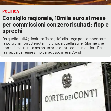
Lacplay.it
POLITICA
Lactv.it
Consiglio regionale, 10mila euro al mese
per commissioni con zero risultati: flop e
Laconair.it
sprechi
Da quella sull'Agricoltura "in regalo" alla Lega per compensare
Lacitymag.it
la poltrona non ottenuta in giunta, a quella sulle Riforme che
non si è mai riunita ma ha un presidente con due autisti. Ecco
Lacapitalenews.it
la mappa dell'ennesimo paradosso in era Covid
Ilreggino.it
Cosenzachannel.it
Ilvibonese.it
Catanzarochannel.it