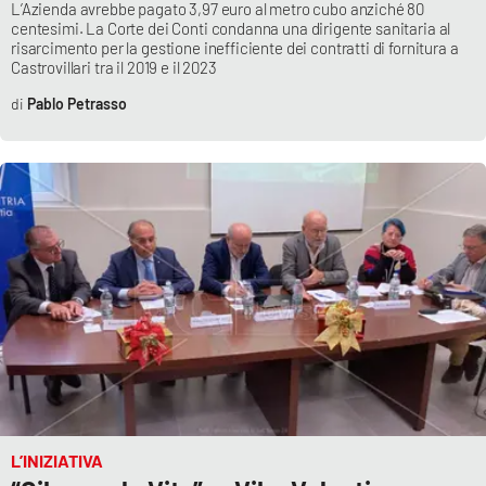
L’Azienda avrebbe pagato 3,97 euro al metro cubo anziché 80
Parchi Marini Calabria
centesimi. La Corte dei Conti condanna una dirigente sanitaria al
risarcimento per la gestione inefficiente dei contratti di fornitura a
Castrovillari tra il 2019 e il 2023
Leggendo Alvaro insieme
Pablo Petrasso
Imprese Di Calabria
Le perfidie di Antonella Grippo
Venti di comunicazione
STREAMING
LaC TV
LaC Network
L’INIZIATIVA
LaC OnAir