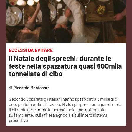
Sanità
Sport
Cultura
Podcast
ECCESSI DA EVITARE
Il Natale degli sprechi: durante le
Meteo
feste nella spazzatura quasi 600mila
tonnellate di cibo
Editoriali
Riccardo Montanaro
Secondo Coldiretti gli italiani hanno speso circa 3 miliardi di
VIDEO
euro per imbandire la tavola. Ma lo sperpero non riguarda solo
il bilancio delle famiglie perché incide pesantemente
Ambiente
sull’ambiente, sulla filiera agricola e sull’intero sistema
produttivo
Cronaca