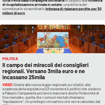
tutta fretta dalla compagine societaria
in seguito alla
richiesta
di ricapitalizzazione arrivata in estate
: una lettera del
commissario straordinario
intimava di ripianare perdite per 30
milioni di euro
POLITICA
Il campo dei miracoli dei consiglieri
regionali. Versano 3mila euro e ne
incassano 25mila
VIDEO
| Grazie alla nuova legge regionale sui vitalizi, alla
scadenza della legislatura (23 novembre) i politici che siedono
a Palazzo Campanella potranno maturare anche l’indennità di
fine mandato, quella che i comuni mortali chiamano
“liquidazione”. Un privilegio retroattivo che verrà calcolato dal