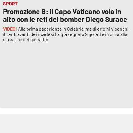
SPORT
Promozione B: il Capo Vaticano vola in
alto con le reti del bomber Diego Surace
EDIZIONI
LOCALI
VIDEO
| Alla prima esperienza in Calabria, ma di origini vibonesi,
il centravanti dei ricadesi ha già segnato 9 gol ed è in cima alla
Catanzaro
classifica dei goleador
Crotone
Vibo Valentia
Reggio Calabria
Cosenza
Lamezia Terme