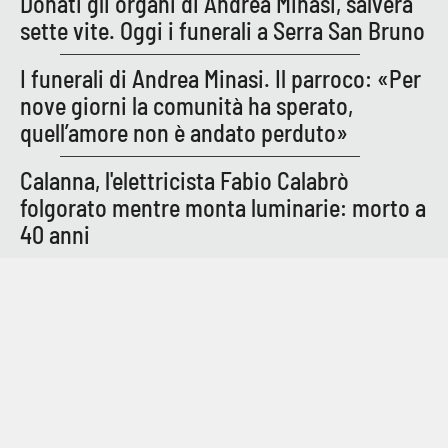
Donati gli organi di Andrea Minasi, salverà
Lacplay.it
sette vite. Oggi i funerali a Serra San Bruno
Lactv.it
I funerali di Andrea Minasi. Il parroco: «Per
nove giorni la comunità ha sperato,
Laconair.it
quell’amore non è andato perduto»
Lacitymag.it
Calanna, l'elettricista Fabio Calabrò
folgorato mentre monta luminarie: morto a
Lacapitalenews.it
40 anni
Ilreggino.it
Cosenzachannel.it
Ilvibonese.it
Catanzarochannel.it