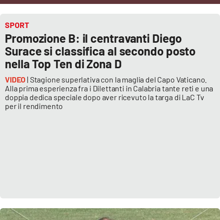
Cultura
SPORT
Promozione B: il centravanti Diego
Economia e Lavoro
Surace si classifica al secondo posto
nella Top Ten di Zona D
Politica
VIDEO
| Stagione superlativa con la maglia del Capo Vaticano.
Alla prima esperienza fra i Dilettanti in Calabria tante reti e una
Sanità
doppia dedica speciale dopo aver ricevuto la targa di LaC Tv
per il rendimento
Società
Sport
RUBRICHE
Good Morning Vietnam