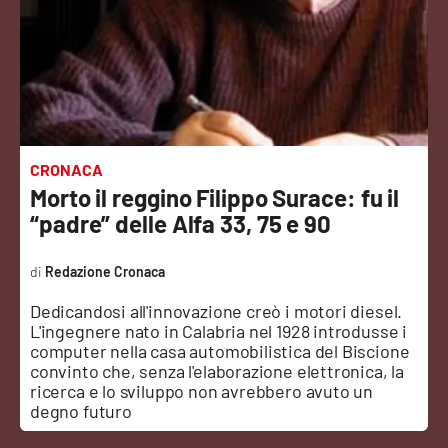
Sanità
Sport
Cultura
Podcast
CRONACA
Morto il reggino Filippo Surace: fu il
Meteo
“padre” delle Alfa 33, 75 e 90
Editoriali
Redazione Cronaca
Dedicandosi all'innovazione creò i motori diesel.
L'ingegnere nato in Calabria nel 1928 introdusse i
VIDEO
computer nella casa automobilistica del Biscione
convinto che, senza l'elaborazione elettronica, la
Ambiente
ricerca e lo sviluppo non avrebbero avuto un
degno futuro
Cronaca