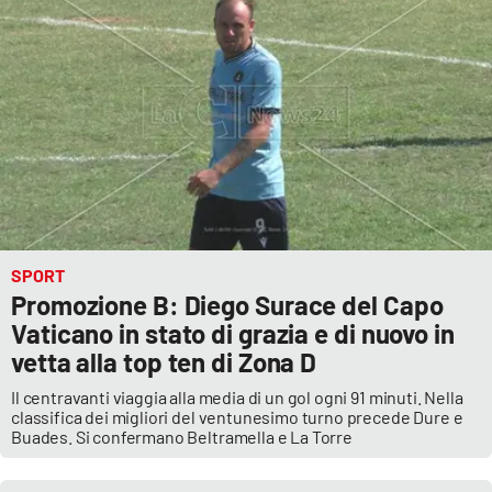
Parchi Marini Calabria
Leggendo Alvaro insieme
Imprese Di Calabria
Le perfidie di Antonella Grippo
Venti di comunicazione
SPORT
Promozione B: Diego Surace del Capo
STREAMING
Vaticano in stato di grazia e di nuovo in
vetta alla top ten di Zona D
LaC TV
Il centravanti viaggia alla media di un gol ogni 91 minuti. Nella
classifica dei migliori del ventunesimo turno precede Dure e
LaC Network
Buades. Si confermano Beltramella e La Torre
LaC OnAir