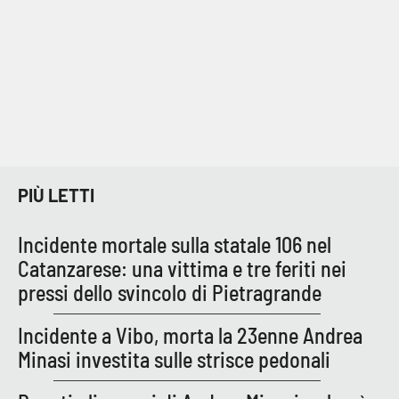
PROGETTI
SPECIALI
Buona Sanità Calabria
LA
CALABRIAVISIONE
Destinazioni
PIÙ LETTI
Eventi
Incidente mortale sulla statale 106 nel
Food
Catanzarese: una vittima e tre feriti nei
pressi dello svincolo di Pietragrande
Storie
Incidente a Vibo, morta la 23enne Andrea
Minasi investita sulle strisce pedonali
LAC
NETWORK