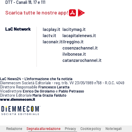
DTT - Canali
11
, 17 e 111
Scarica tutte le nostre app!
LaC Network
lacplay.it
lacitymag.it
lactv.it
lacapitalenews.it
laconair.it
ilreggino.it
cosenzachannel.it
ilvibonese.it
catanzarochannel.it
LaC News24 - L’informazione che fa notizia
Diemmecom Società Editoriale - reg. trib. VV 23/05/1989 n°68 - R.O.C. 4049
Direttore Responsabile
Francesco Laratta
Vicedirettore
Enrico De Girolamo
e
Pablo Petrasso
Direttore Editoriale
Maria Grazia Falduto
www.diemmecom.it
Redazione
Segnala alla redazione
Privacy
Cookie policy
Note legali