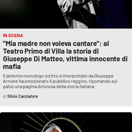
PROGETTI
SPECIALI
Buona Sanità Calabria
IN SCENA
LA
CALABRIAVISIONE
"Mia madre non voleva cantare": al
Teatro Primo di Villa la storia di
Destinazioni
Giuseppe Di Matteo, vittima innocente di
mafia
Eventi
Il potente monologo scritto e interpretato da Giuseppe
Arnone ha emozionato il pubblico reggino, riportando sul
Food
palco una pagina dolorosa della storia italiana
Silvio Cacciatore
Storie
LAC
NETWORK