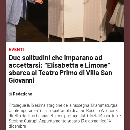
Sanità
Sport
Cultura
Podcast
EVENTI
Due solitudini che imparano ad
Meteo
accettarsi: “Elisabetta e Limone”
sbarca al Teatro Primo di Villa San
Editoriali
Giovanni
Redazione
VIDEO
Prosegue la 12esima stagione della rassegna “Drammaturgia
Contemporanea” con lo spettacolo di Juan Rodolfo Wildcock
Ambiente
diretto da Tino Caspanello con protagonisti Cinzia Muscolino e
Stefano Cutrupi. Appuntamento sabato 13 e domenica 14
dicembre
Cronaca