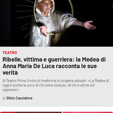
Lacplay.it
Lactv.it
Laconair.it
Lacitymag.it
TEATRO
Lacapitalenews.it
Ribelle, vittima e guerriera: la Medea di
Anna Maria De Luca racconta le sue
Ilreggino.it
verità
Cosenzachannel.it
Al Teatro Primo il mito si trasforma in un'opera attuale: «La Medea di
oggi è anche la voce di chi viene escluso, di chi è ultimo ed
oppresso»
Ilvibonese.it
Silvio Cacciatore
Catanzarochannel.it