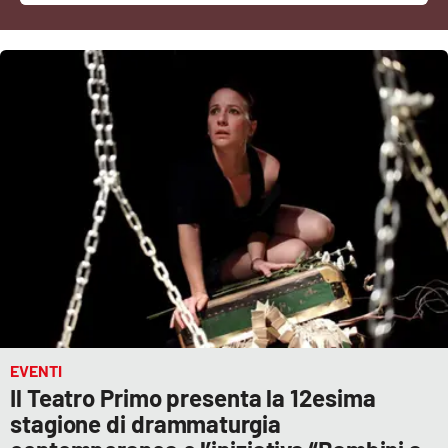
Cultura
Economia e Lavoro
Politica
Sanità
Società
Sport
EVENTI
RUBRICHE
Il Teatro Primo presenta la 12esima
Good Morning Vietnam
stagione di drammaturgia