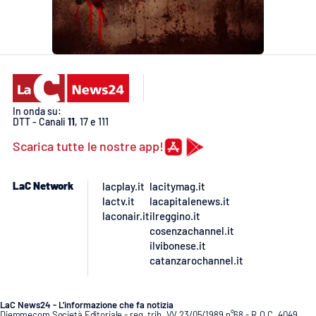
In onda su:
DTT - Canali
11
, 17 e 111
Scarica tutte le nostre app!
LaC Network
lacplay.it
lacitymag.it
lactv.it
lacapitalenews.it
laconair.it
ilreggino.it
cosenzachannel.it
ilvibonese.it
catanzarochannel.it
LaC News24 - L’informazione che fa notizia
Diemmecom Società Editoriale - reg. trib. VV 23/05/1989 n°68 - R.O.C. 4049