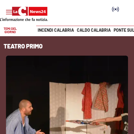
TEMI DEL
INCENDI CALABRIA
CALDO CALABRIA
PONTE SU
GIORNO
Vai
TEATRO PRIMO
SEZIONI
Cronaca
Politica
Attualità
Economia e lavoro
Italia Mondo