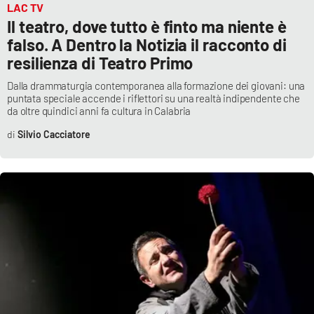
LAC TV
Il teatro, dove tutto è finto ma niente è
falso. A Dentro la Notizia il racconto di
EDIZIONI
LOCALI
resilienza di Teatro Primo
Catanzaro
Dalla drammaturgia contemporanea alla formazione dei giovani: una
puntata speciale accende i riflettori su una realtà indipendente che
da oltre quindici anni fa cultura in Calabria
Crotone
Silvio Cacciatore
Vibo Valentia
Reggio Calabria
Cosenza
Lamezia Terme