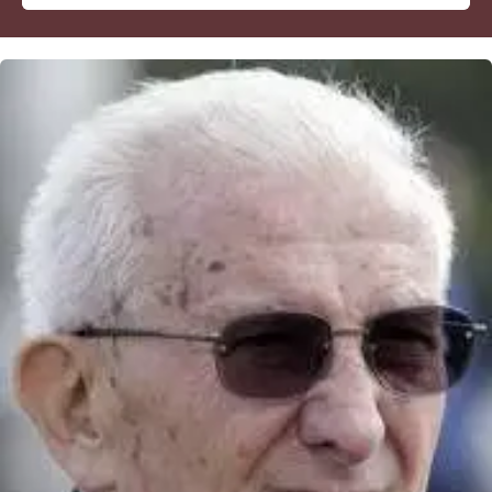
Cultura
Economia e Lavoro
Politica
Sanità
Società
Sport
RUBRICHE
Good Morning Vietnam