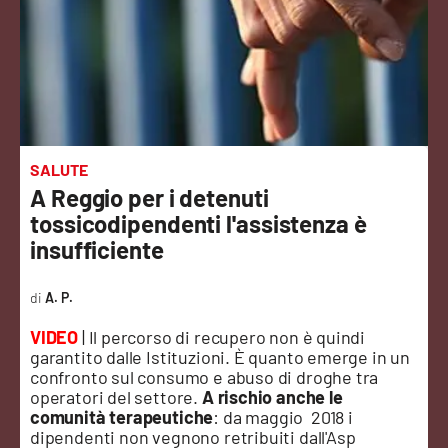
Sanità
Sport
Cultura
Podcast
SALUTE
A Reggio per i detenuti
Meteo
tossicodipendenti l'assistenza è
insufficiente
Editoriali
A. P.
VIDEO
| Il percorso di recupero non è quindi
VIDEO
garantito dalle Istituzioni. È quanto emerge in un
confronto sul consumo e abuso di droghe tra
Ambiente
operatori del settore.
A rischio anche le
comunità terapeutiche
: da maggio 2018 i
dipendenti non vegnono retribuiti dall'Asp
Cronaca