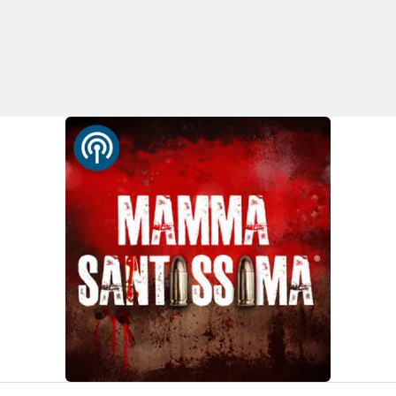
Lacplay.it
Lactv.it
Laconair.it
Lacitymag.it
Lacapitalenews.it
Ilreggino.it
Cosenzachannel.it
Ilvibonese.it
Catanzarochannel.it