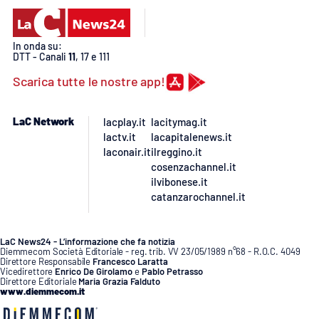
APP
In onda su:
DTT - Canali
11
, 17 e 111
Android
Scarica tutte le nostre app!
Apple
LaC Network
lacplay.it
lacitymag.it
lactv.it
lacapitalenews.it
laconair.it
ilreggino.it
cosenzachannel.it
ilvibonese.it
catanzarochannel.it
LaC News24 - L’informazione che fa notizia
Diemmecom Società Editoriale - reg. trib. VV 23/05/1989 n°68 - R.O.C. 4049
Direttore Responsabile
Francesco Laratta
Vicedirettore
Enrico De Girolamo
e
Pablo Petrasso
Direttore Editoriale
Maria Grazia Falduto
www.diemmecom.it