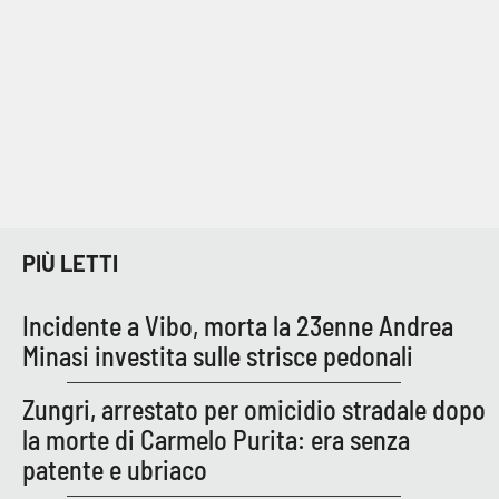
EDIZIONI
LOCALI
Catanzaro
Crotone
Vibo Valentia
PIÙ LETTI
Reggio Calabria
Incidente a Vibo, morta la 23enne Andrea
Minasi investita sulle strisce pedonali
Cosenza
Zungri, arrestato per omicidio stradale dopo
Lamezia Terme
la morte di Carmelo Purita: era senza
patente e ubriaco