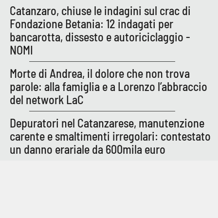
PROGETTI
SPECIALI
Catanzaro, chiuse le indagini sul crac di
Fondazione Betania: 12 indagati per
Buona Sanità Calabria
bancarotta, dissesto e autoriciclaggio -
NOMI
LA
CALABRIAVISIONE
Morte di Andrea, il dolore che non trova
parole: alla famiglia e a Lorenzo l’abbraccio
Destinazioni
del network LaC
Eventi
Depuratori nel Catanzarese, manutenzione
carente e smaltimenti irregolari: contestato
Food
un danno erariale da 600mila euro
Storie
LAC
NETWORK