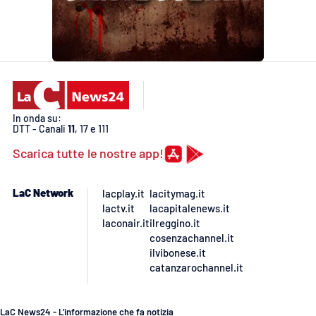
In onda su:
DTT - Canali
11
, 17 e 111
Scarica tutte le nostre app!
LaC Network
lacplay.it
lacitymag.it
lactv.it
lacapitalenews.it
laconair.it
ilreggino.it
cosenzachannel.it
ilvibonese.it
catanzarochannel.it
LaC News24 - L’informazione che fa notizia