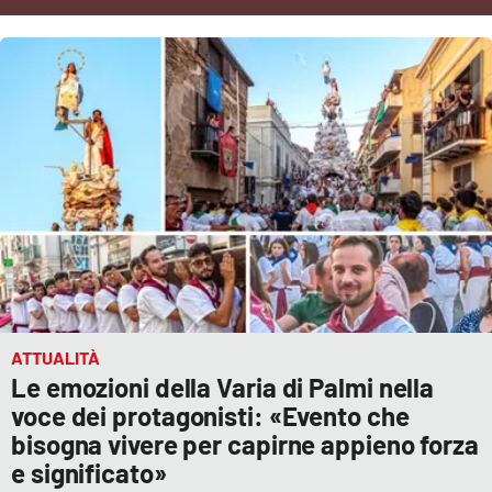
Cultura
Economia e Lavoro
Politica
Sanità
Società
Sport
ATTUALITÀ
Le emozioni della Varia di Palmi nella
RUBRICHE
voce dei protagonisti: «Evento che
bisogna vivere per capirne appieno forza
Good Morning Vietnam
e significato»