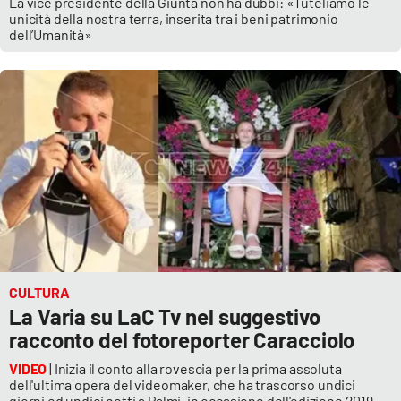
La vice presidente della Giunta non ha dubbi: «Tuteliamo le
unicità della nostra terra, inserita tra i beni patrimonio
dell’Umanità»
CULTURA
La Varia su LaC Tv nel suggestivo
racconto del fotoreporter Caracciolo
VIDEO
| Inizia il conto alla rovescia per la prima assoluta
dell'ultima opera del videomaker, che ha trascorso undici
giorni ed undici notti a Palmi, in occasione dell'edizione 2019