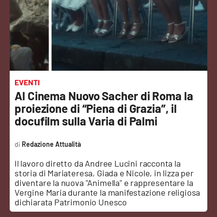
Sanità
Sport
Cultura
Podcast
EVENTI
Al Cinema Nuovo Sacher di Roma la
Meteo
proiezione di “Piena di Grazia”, il
docufilm sulla Varia di Palmi
Editoriali
Redazione Attualità
Il lavoro diretto da Andree Lucini racconta la
VIDEO
storia di Mariateresa, Giada e Nicole, in lizza per
diventare la nuova "Animella" e rappresentare la
Ambiente
Vergine Maria durante la manifestazione religiosa
dichiarata Patrimonio Unesco
Cronaca