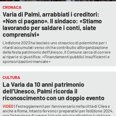
CRONACA
APP
Varia di Palmi, arrabbiati i creditori:
«Non ci pagano». Il sindaco: «Stiamo
Android
lavorando per saldare i conti, siate
comprensivi»
Apple
L’edizione 2023 ha lasciato uno strascico di polemiche per i
ritardi accumulati verso chi ha contribuito all’organizzazione
della festa patrimonio dell’Unesco. Il Comune cerca di correre
ai ripari e si giustifica: «Finanziamenti pubblici insufficienti e
sponsorizzazioni mancate»
CULTURA
La Varia da 10 anni patrimonio
dell’Unesco, Palmi ricorda il
riconoscimento con un doppio evento
VIDEO
| Festeggiamenti per l'anniversario nella città di Cilea e
anche a Roma. Intanto fervono i preparativi per l'edizione 2024,
con l’intenzione di creare il giusto mix tra attrattiva turistica e