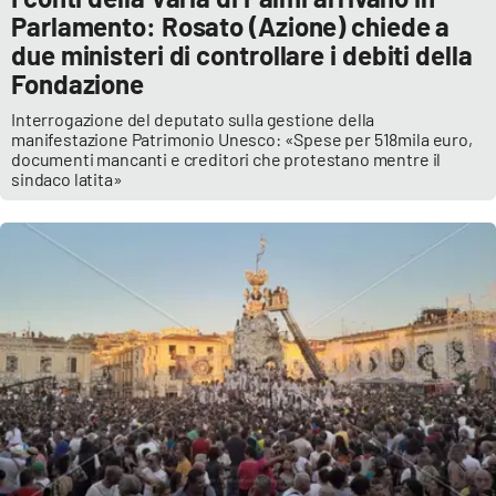
Lacplay.it
Parlamento: Rosato (Azione) chiede a
due ministeri di controllare i debiti della
Lactv.it
Fondazione
Laconair.it
Interrogazione del deputato sulla gestione della
manifestazione Patrimonio Unesco: «Spese per 518mila euro,
documenti mancanti e creditori che protestano mentre il
Lacitymag.it
sindaco latita»
Lacapitalenews.it
Ilreggino.it
Cosenzachannel.it
Ilvibonese.it
Catanzarochannel.it