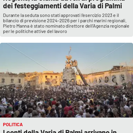
PROGETTI
SPECIALI
dei festeggiamenti della Varia di Palmi
Durante la seduta sono stati approvati l'esercizio 2023 e il
Buona Sanità Calabria
bilancio di previsione 2024-2026 per i parchi marini regionali.
Pietro Manna è stato nominato direttore dell’Agenzia regionale
per le politiche attive del lavoro
LA
CALABRIAVISIONE
Destinazioni
Eventi
Food
Storie
LAC
NETWORK
POLITICA
I conti della Varia di Palmi arrivano in