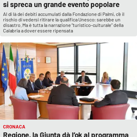
si spreca un grande evento popolare
Al di là dei debiti accumulati dalla Fondazione di Palmi, c’è il
rischio di vedersi ritirare la qualifica Unesco: sarebbe un
EDIZIONI
LOCALI
disastro. Ma è tutta la narrazione “turistico-culturale” della
Calabria a dover essere ripensata
Catanzaro
Crotone
Vibo Valentia
Reggio Calabria
Cosenza
Lamezia Terme
CRONACA
Regione, la Giunta dà l’ok al programma