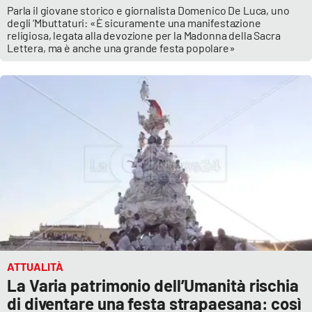
Parla il giovane storico e giornalista Domenico De Luca, uno
Parchi Marini Calabria
degli ‘Mbuttaturi: «È sicuramente una manifestazione
religiosa, legata alla devozione per la Madonna della Sacra
Lettera, ma è anche una grande festa popolare»
Leggendo Alvaro insieme
Imprese Di Calabria
Le perfidie di Antonella Grippo
Venti di comunicazione
STREAMING
LaC TV
ATTUALITÀ
LaC Network
La Varia patrimonio dell’Umanità rischia
di diventare una festa strapaesana: così
LaC OnAir