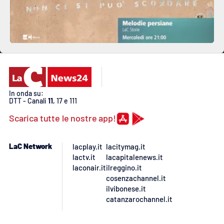
In onda su:
DTT - Canali
11
, 17 e 111
Scarica tutte le nostre app!
LaC Network
lacplay.it
lacitymag.it
lactv.it
lacapitalenews.it
laconair.it
ilreggino.it
cosenzachannel.it
ilvibonese.it
catanzarochannel.it