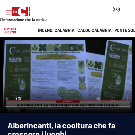
TEMI DEL
INCENDI CALABRIA
CALDO CALABRIA
PONTE SU
GIORNO
Vai
SEZIONI
Cronaca
Politica
Attualità
Economia e lavoro
Alberincanti, la cooltura che fa
Italia Mondo
crescere i luoghi