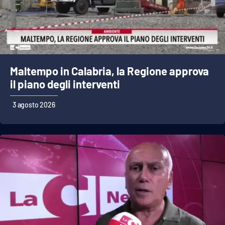
Cultura
Economia e Lavoro
Maltempo in Calabria, la Regione approva
Politica
il piano degli interventi
Sanità
3 agosto 2026
Società
Sport
RUBRICHE
Good Morning Vietnam