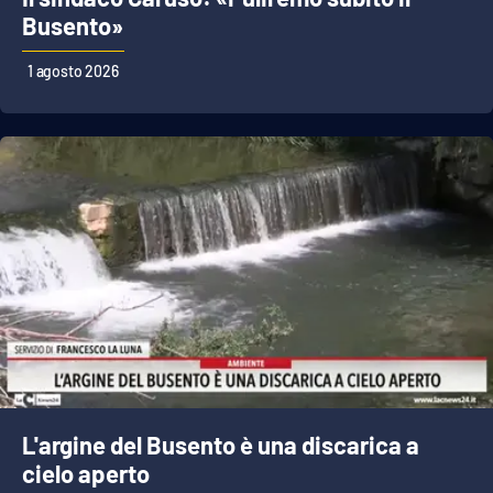
Lacplay.it
Busento»
Lactv.it
1 agosto 2026
Laconair.it
Lacitymag.it
Lacapitalenews.it
Ilreggino.it
Cosenzachannel.it
Ilvibonese.it
L'argine del Busento è una discarica a
Catanzarochannel.it
cielo aperto