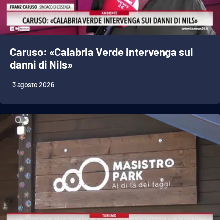
Parchi Marini Calabria
Leggendo Alvaro insieme
Caruso: «Calabria Verde intervenga sui
Imprese Di Calabria
danni di Nils»
Le perfidie di Antonella Grippo
3 agosto 2026
Venti di comunicazione
STREAMING
LaC TV
LaC Network
LaC OnAir