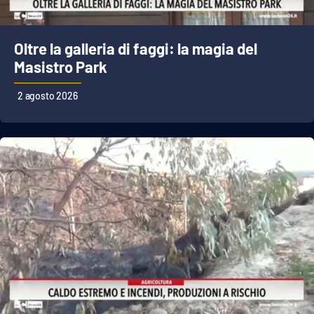
Oltre la galleria di faggi: la magia del
EDIZIONI
LOCALI
Masistro Park
Catanzaro
2 agosto 2026
Crotone
Vibo Valentia
Reggio Calabria
Cosenza
Lamezia Terme