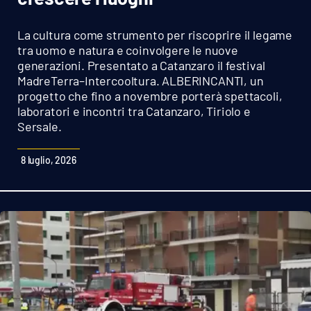
Sanità
La cultura come strumento per riscoprire il legame
Sport
tra uomo e natura e coinvolgere le nuove
generazioni. Presentato a Catanzaro il festival
MadreTerra–Intercooltura. ALBERINCANTI, un
Cultura
progetto che fino a novembre porterà spettacoli,
laboratori e incontri tra Catanzaro, Tiriolo e
Podcast
Sersale.
Meteo
8 luglio, 2026
Editoriali
VIDEO
Ambiente
Cronaca