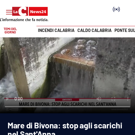
TEMI DEL
INCENDI CALABRIA
CALDO CALABRIA
PONTE SU
GIORNO
Vai
SEZIONI
Cronaca
Politica
Attualità
Economia e lavoro
Mare di Bivona: stop agli scarichi
Italia Mondo
nel Sant'Anna