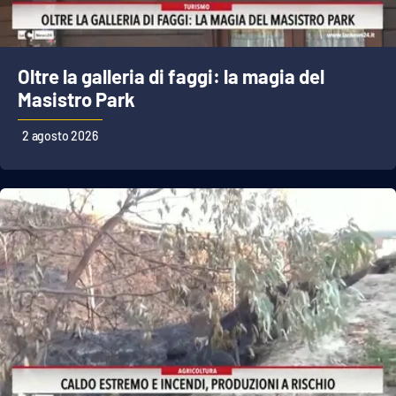
EDIZIONI
LOCALI
Oltre la galleria di faggi: la magia del
Masistro Park
Catanzaro
2 agosto 2026
Crotone
Vibo Valentia
Reggio Calabria
Cosenza
Lamezia Terme