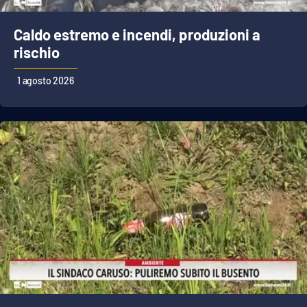
PROGETTI
SPECIALI
Caldo estremo e incendi, produzioni a
Buona Sanità Calabria
rischio
1 agosto 2026
LA
CALABRIAVISIONE
Destinazioni
Eventi
Food
Storie
LAC
NETWORK