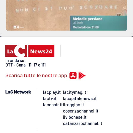
In onda su:
DTT - Canali
11
, 17 e 111
Scarica tutte le nostre app!
LaC Network
lacplay.it
lacitymag.it
lactv.it
lacapitalenews.it
laconair.it
ilreggino.it
cosenzachannel.it
ilvibonese.it
catanzarochannel.it