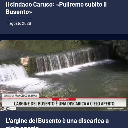
Lacplay.it
Il sindaco Caruso: «Puliremo subito il
Busento»
Lactv.it
1 agosto 2026
Laconair.it
Lacitymag.it
Lacapitalenews.it
Ilreggino.it
Cosenzachannel.it
Ilvibonese.it
Catanzarochannel.it
L'argine del Busento è una discarica a
cielo aperto