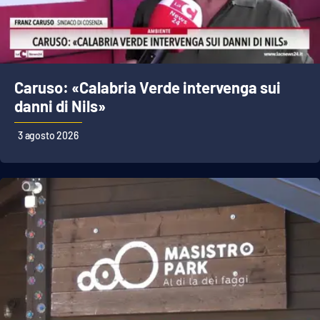
Parchi Marini Calabria
Leggendo Alvaro insieme
Caruso: «Calabria Verde intervenga sui
Imprese Di Calabria
danni di Nils»
Le perfidie di Antonella Grippo
3 agosto 2026
Venti di comunicazione
STREAMING
LaC TV
LaC Network
LaC OnAir