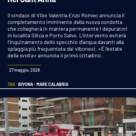
Sanità
Il sindaco di Vibo Valentia Enzo Romeo annuncia il
Sport
completamento imminente della nuova condotta
che collegherà in maniera permanente i depuratori
in località Silica e Porto Salvo. L'intervento eviterà
Cultura
l’inquinamento dello specchio d’acqua davanti alla
spiaggia più frequentata dai vibonesi: «È l'estate
Podcast
della svolta» annuncia il primo cittadino.
Meteo
27 maggio, 2026
Editoriali
TAG
BIVONA ·
MARE CALABRIA
VIDEO
Ambiente
Cronaca