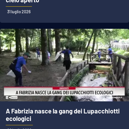
APP
31 luglio 2026
Android
Apple
A Fabrizia nasce la gang dei Lupacchiotti
ecologici