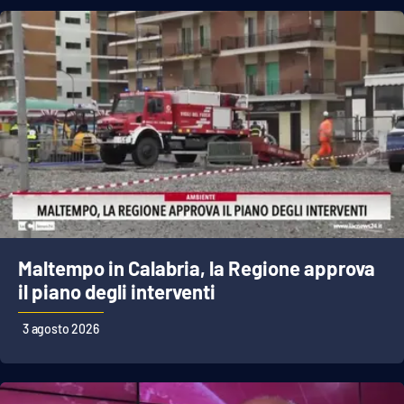
Cultura
Economia e Lavoro
Politica
Sanità
Società
Maltempo in Calabria, la Regione approva
Sport
il piano degli interventi
3 agosto 2026
RUBRICHE
Good Morning Vietnam