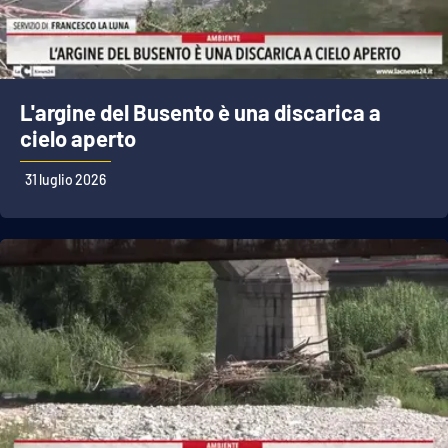
APP
Android
L'argine del Busento è una discarica a
Apple
cielo aperto
31 luglio 2026