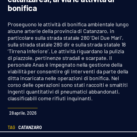
Sanità
bonifica
Sport
Proseguono le attività di bonifica ambientale lungo
alcune arterie della provincia di Catanzaro, in
Cultura
particolare sulla strada statale 280 ‘Dei Due Mari’,
sulla strada statale 280 dir e sulla strada statale 18
‘Tirrena Inferiore’. Le attività riguardano la pulizia
Podcast
di piazzole, pertinenze stradali e scarpate. Il
personale Anas è impegnato nella gestione della
Meteo
viabilità per consentire gli interventi da parte della
ditta incaricata nelle operazioni di bonifica. Nel
Editoriali
corso delle operazioni sono stati raccolti e smaltiti
ingenti quantitativi di pneumatici abbandonati,
classificabili come rifiuti inquinanti.
VIDEO
28 aprile, 2026
Ambiente
TAG
CATANZARO
Cronaca