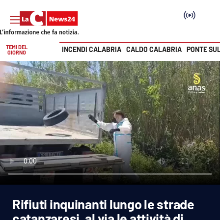
TEMI DEL
INCENDI CALABRIA
CALDO CALABRIA
PONTE SU
GIORNO
Vai
SEZIONI
Cronaca
Politica
Attualità
Economia e lavoro
Rifiuti inquinanti lungo le strade
Italia Mondo
catanzaresi, al via le attività di