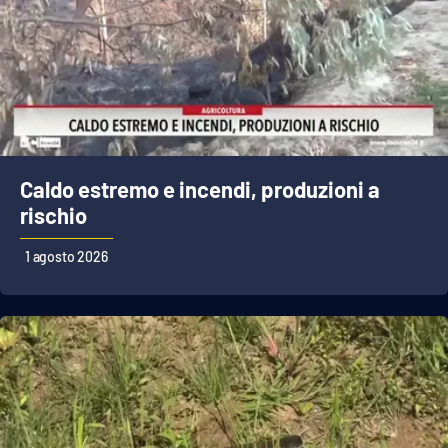
PROGETTI
SPECIALI
Buona Sanità Calabria
LA
CALABRIAVISIONE
Destinazioni
Caldo estremo e incendi, produzioni a
rischio
Eventi
1 agosto 2026
Food
Storie
LAC
NETWORK