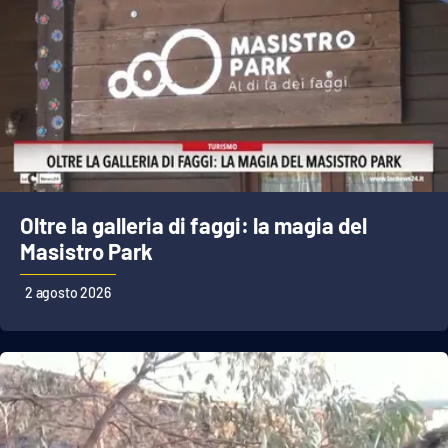
EDIZIONI
LOCALI
Catanzaro
Crotone
Vibo Valentia
Oltre la galleria di faggi: la magia del
Masistro Park
Reggio Calabria
2 agosto 2026
Cosenza
Lamezia Terme