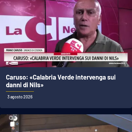
Parchi Marini Calabria
Leggendo Alvaro insieme
Imprese Di Calabria
Le perfidie di Antonella Grippo
Venti di comunicazione
Caruso: «Calabria Verde intervenga sui
danni di Nils»
STREAMING
3 agosto 2026
LaC TV
LaC Network
LaC OnAir