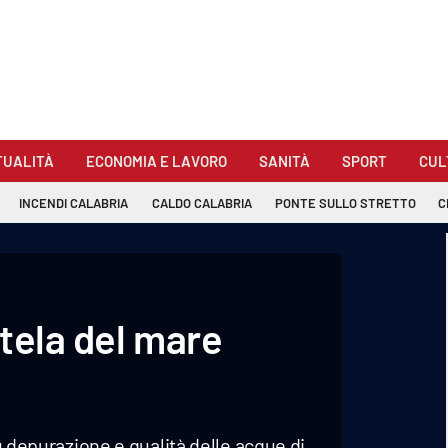
TUALITÀ
ECONOMIA E LAVORO
SANITÀ
SPORT
CUL
INCENDI CALABRIA
CALDO CALABRIA
PONTE SULLO STRETTO
C
utela del mare
su depurazione e qualità delle acque di