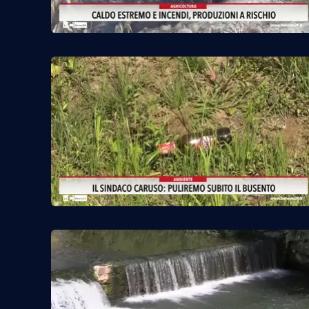
Food
Storie
LaC
Network
Lacplay.it
Lactv.it
Laconair.it
Lacitymag.it
Lacapitalenews.it
Ilreggino.it