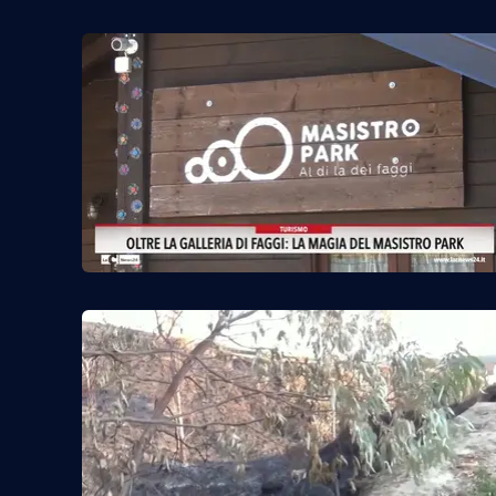
Reggio Calabria
Cosenza
Lamezia Terme
Progetti
speciali
Buona Sanità Calabria
La
Calabriavisione
Destinazioni
Eventi