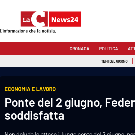
Sezioni
Cronaca
CRONACA
POLITICA
AT
Politica
TEMI DEL GIORNO
Attualità
Economia e lavoro
ECONOMIA E LAVORO
Ponte del 2 giugno, Fede
Italia Mondo
soddisfatta
Sanità
Sport
Non delude le attese il lungo ponte del 2 giugno, pe