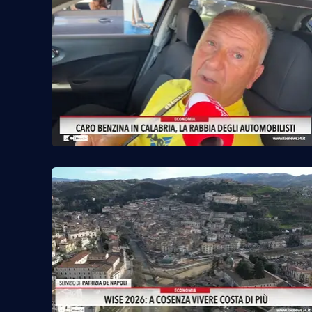
Reggio Calabria
Cosenza
Lamezia Terme
Progetti
speciali
Buona Sanità Calabria
La
Calabriavisione
Destinazioni
Eventi