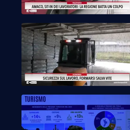
Cosenzachannel.it
Ilvibonese.it
Catanzarochannel.it
App
Android
Apple
Vai