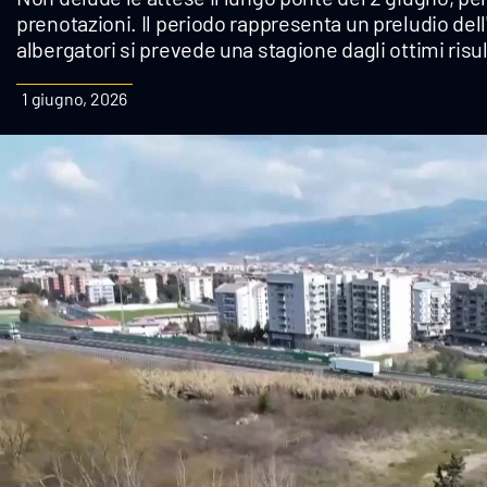
prenotazioni. Il periodo rappresenta un preludio dell
Cultura
albergatori si prevede una stagione dagli ottimi risul
Podcast
1 giugno, 2026
Meteo
Editoriali
Video
Ambiente
Cronaca
Cultura
Economia e Lavoro