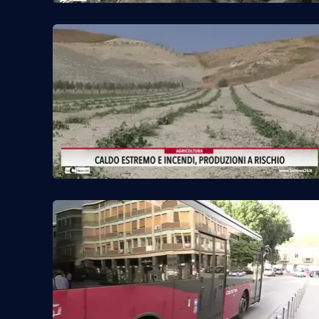
Food
Storie
LaC
Network
Lacplay.it
Lactv.it
Laconair.it
Lacitymag.it
Lacapitalenews.it
Ilreggino.it