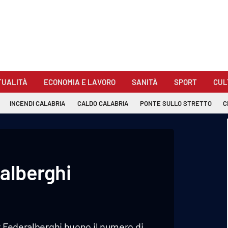
TUALITÀ
ECONOMIA E LAVORO
SANITÀ
SPORT
CUL
INCENDI CALABRIA
CALDO CALABRIA
PONTE SULLO STRETTO
C
ralberghi
r Federalberghi buono il numero di