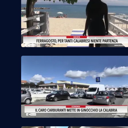
Venti di comunicazione
Streaming
LaC TV
LaC Network
LaC OnAir
Edizioni
locali
Catanzaro
Crotone
Vibo Valentia