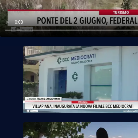
Politica
Sanità
Società
Sport
Rubriche
Good Morning Vietnam
Parchi Marini Calabria
Leggendo Alvaro insieme
Imprese Di Calabria
Le perfidie di Antonella Grippo