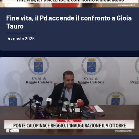
Fine vita, il Pd accende il confronto a Gioia
EDIZIONI
LOCALI
Tauro
Catanzaro
4 agosto 2026
Crotone
Vibo Valentia
Reggio Calabria
Cosenza
Lamezia Terme