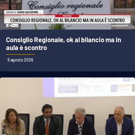
Cultura
Economia e Lavoro
Consiglio Regionale, ok al bilancio ma in
Politica
aula è scontro
Sanità
5 agosto 2026
Società
Sport
RUBRICHE
Good Morning Vietnam