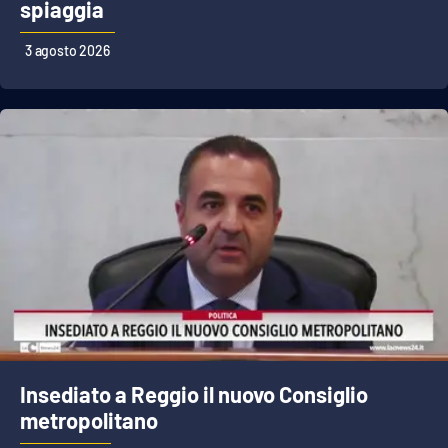
Lacplay.it
spiaggia
3 agosto 2026
Lactv.it
Laconair.it
Lacitymag.it
Lacapitalenews.it
Ilreggino.it
Cosenzachannel.it
Ilvibonese.it
Insediato a Reggio il nuovo Consiglio
Catanzarochannel.it
metropolitano