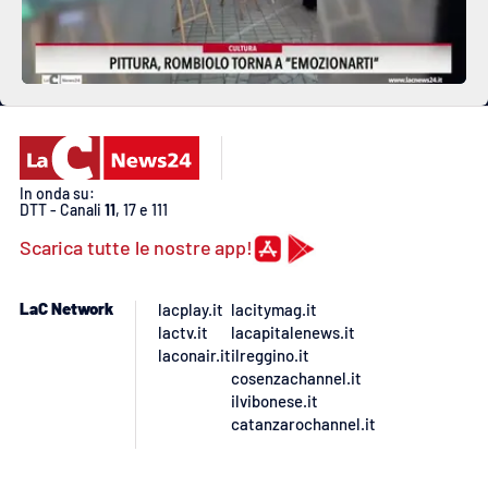
In onda su:
DTT - Canali
11
, 17 e 111
Scarica tutte le nostre app!
LaC Network
lacplay.it
lacitymag.it
lactv.it
lacapitalenews.it
laconair.it
ilreggino.it
cosenzachannel.it
ilvibonese.it
catanzarochannel.it