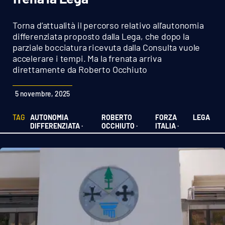
Sanità
Torna d’attualità il percorso relativo all’autonomia
Sport
differenziata proposto dalla Lega, che dopo la
parziale bocciatura ricevuta dalla Consulta vuole
accelerare i tempi. Ma la frenata arriva
Cultura
direttamente da Roberto Occhiuto
Podcast
5 novembre, 2025
Meteo
TAG
AUTONOMIA
ROBERTO
FORZA
LEGA
DIFFERENZIATA ·
OCCHIUTO ·
ITALIA ·
Editoriali
VIDEO
Ambiente
Cronaca