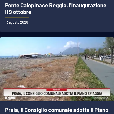
PROGETTI
SPECIALI
Ponte Calopinace Reggio, l'inaugurazione
il 9 ottobre
Buona Sanità Calabria
3 agosto 2026
LA
CALABRIAVISIONE
Destinazioni
Eventi
Food
Storie
LAC
NETWORK
Praia, il Consiglio comunale adotta il Piano