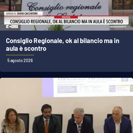
Cultura
Economia e Lavoro
Consiglio Regionale, ok al bilancio ma in
Politica
aula è scontro
Sanità
5 agosto 2026
Società
Sport
RUBRICHE
Good Morning Vietnam