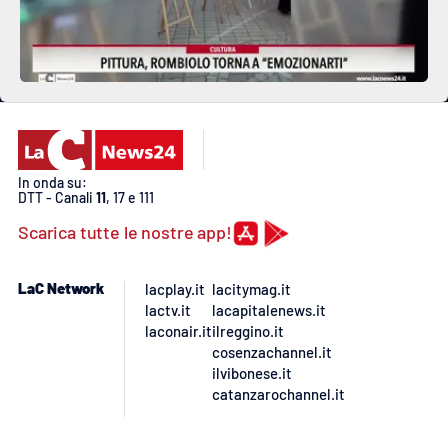
In onda su:
DTT - Canali
11
, 17 e 111
Scarica tutte le nostre app!
LaC Network
lacplay.it
lacitymag.it
lactv.it
lacapitalenews.it
laconair.it
ilreggino.it
cosenzachannel.it
ilvibonese.it
catanzarochannel.it