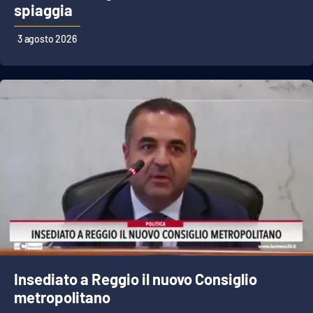
Lacplay.it
spiaggia
Lactv.it
3 agosto 2026
Laconair.it
Lacitymag.it
Lacapitalenews.it
Ilreggino.it
Cosenzachannel.it
Ilvibonese.it
Insediato a Reggio il nuovo Consiglio
Catanzarochannel.it
metropolitano