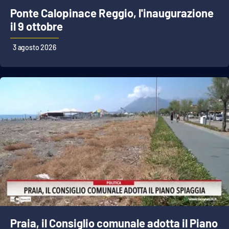
PROGETTI
SPECIALI
Ponte Calopinace Reggio, l'inaugurazione
il 9 ottobre
Buona Sanità Calabria
3 agosto 2026
LA
CALABRIAVISIONE
Destinazioni
Eventi
Food
Storie
LAC
NETWORK
Praia, il Consiglio comunale adotta il Piano