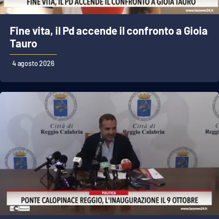
Fine vita, il Pd accende il confronto a Gioia
EDIZIONI
LOCALI
Tauro
Catanzaro
4 agosto 2026
Crotone
Vibo Valentia
Reggio Calabria
Cosenza
Lamezia Terme