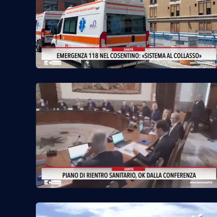
Venti di comunicazione
Streaming
LaC TV
LaC Network
LaC OnAir
Edizioni
locali
Catanzaro
Crotone
Vibo Valentia