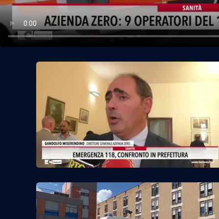
Politica
Sanità
Società
Sport
Rubriche
Good Morning Vietnam
Parchi Marini Calabria
Leggendo Alvaro insieme
Imprese Di Calabria
Le perfidie di Antonella Grippo