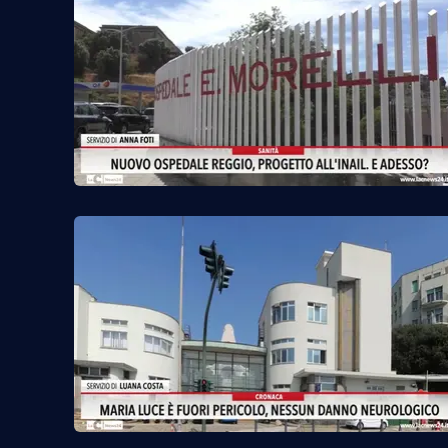
Reggio Calabria
Cosenza
Lamezia Terme
Progetti
speciali
Buona Sanità Calabria
La
Calabriavisione
Destinazioni
Eventi