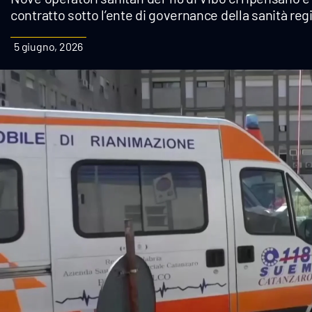
contratto sotto l’ente di governance della sanità regi
Cultura
5 giugno, 2026
Podcast
Meteo
Editoriali
Video
Ambiente
Cronaca
Cultura
Economia e Lavoro