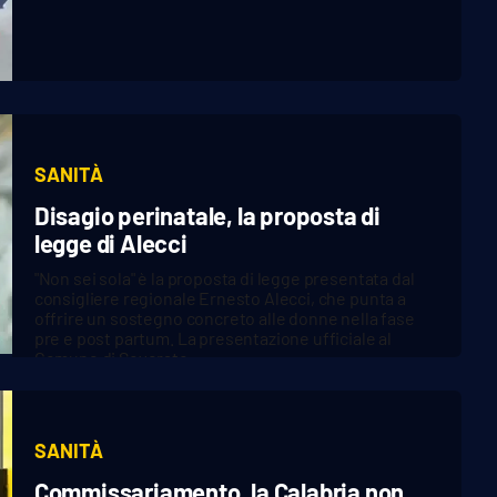
SANITÀ
Disagio perinatale, la proposta di
legge di Alecci
"Non sei sola" è la proposta di legge presentata dal
consigliere regionale Ernesto Alecci, che punta a
offrire un sostegno concreto alle donne nella fase
pre e post partum. La presentazione ufficiale al
Comune di Soverato.
SANITÀ
Commissariamento, la Calabria non