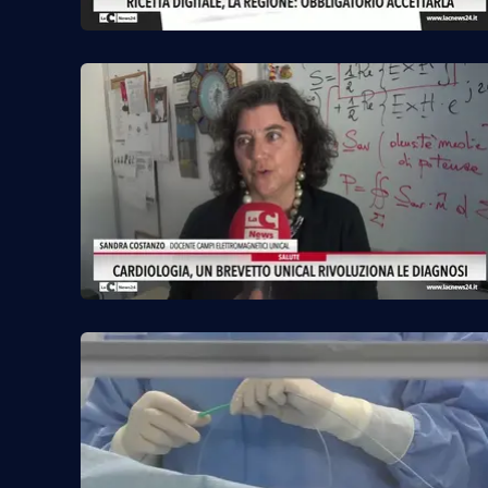
Cosenzachannel.it
Ilvibonese.it
Catanzarochannel.it
App
Android
Apple
Vai