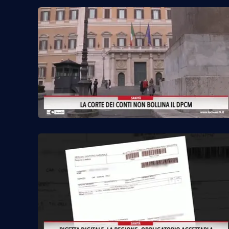
Food
Storie
LaC
Network
Lacplay.it
Lactv.it
Laconair.it
Lacitymag.it
Lacapitalenews.it
Ilreggino.it