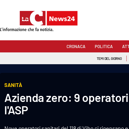
Sezioni
Cronaca
CRONACA
POLITICA
AT
Politica
TEMI DEL GIORNO
Attualità
Economia e lavoro
SANITÀ
Azienda zero: 9 operatori
Italia Mondo
l'ASP
Sanità
Sport
Nove operatori sanitari del 118 di Vibo ci ripensano e