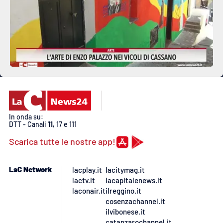
In onda su:
DTT - Canali
11
, 17 e 111
Scarica tutte le nostre app!
LaC Network
lacplay.it
lacitymag.it
lactv.it
lacapitalenews.it
laconair.it
ilreggino.it
cosenzachannel.it
ilvibonese.it
catanzarochannel.it