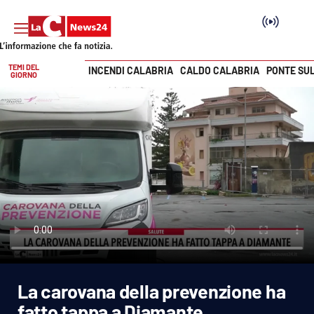
TEMI DEL
INCENDI CALABRIA
CALDO CALABRIA
PONTE SU
GIORNO
Vai
SEZIONI
Cronaca
Politica
Attualità
Economia e lavoro
La carovana della prevenzione ha
Italia Mondo
fatto tappa a Diamante