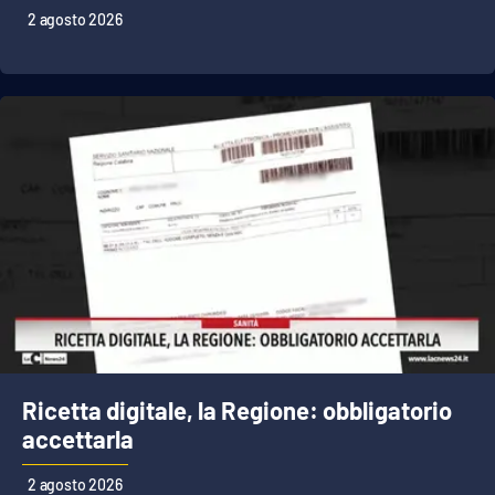
PROGETTI
SPECIALI
2 agosto 2026
Buona Sanità Calabria
LA
CALABRIAVISIONE
Destinazioni
Eventi
Food
Storie
Ricetta digitale, la Regione: obbligatorio
accettarla
LAC
NETWORK
2 agosto 2026