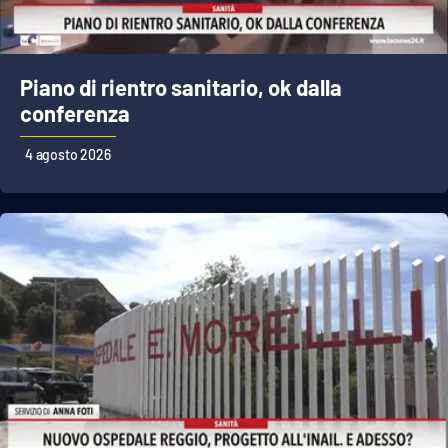
Cultura
Piano di rientro sanitario, ok dalla
Economia e Lavoro
conferenza
Politica
4 agosto 2026
Sanità
Società
Sport
RUBRICHE
Good Morning Vietnam