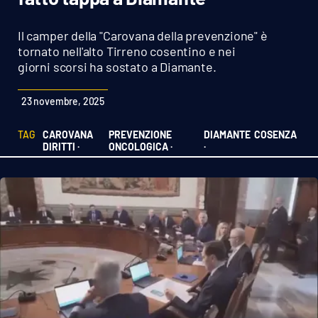
Sanità
Il camper della "Carovana della prevenzione" è
Sport
tornato nell'alto Tirreno cosentino e nei
giorni scorsi ha sostato a Diamante.
Cultura
23 novembre, 2025
Podcast
TAG
CAROVANA
PREVENZIONE
DIAMANTE
COSENZA
DIRITTI ·
ONCOLOGICA ·
·
Meteo
Editoriali
VIDEO
Ambiente
Cronaca