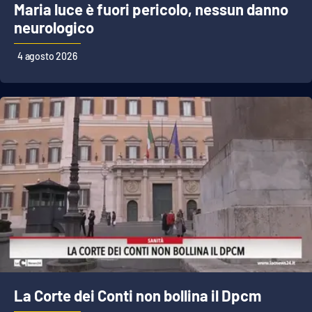
Maria luce è fuori pericolo, nessun danno
neurologico
EDIZIONI
LOCALI
4 agosto 2026
Catanzaro
Crotone
Vibo Valentia
Reggio Calabria
Cosenza
Lamezia Terme
La Corte dei Conti non bollina il Dpcm