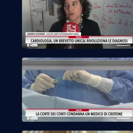
Cosenzachannel.it
Ilvibonese.it
Catanzarochannel.it
App
Android
Apple
Vai