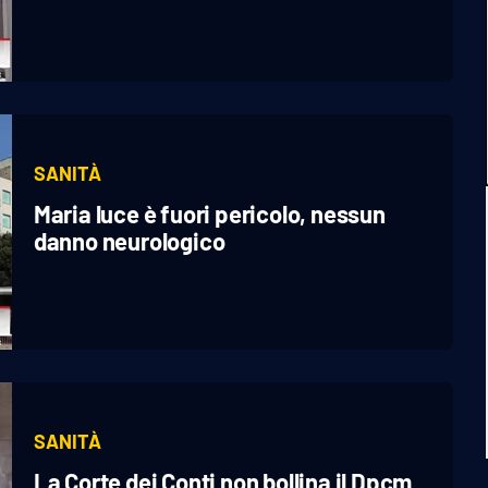
SANITÀ
Maria luce è fuori pericolo, nessun
danno neurologico
SANITÀ
La Corte dei Conti non bollina il Dpcm