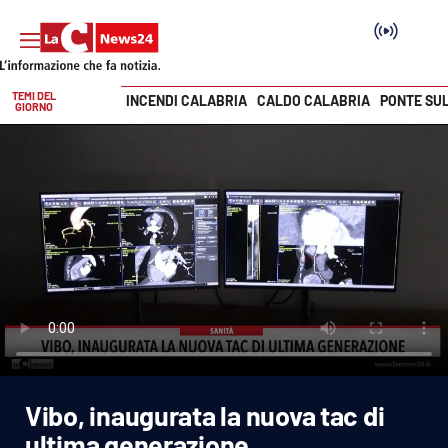
TEMI DEL
INCENDI CALABRIA
CALDO CALABRIA
PONTE SU
GIORNO
Vai
SEZIONI
Cronaca
Politica
Attualità
Economia e lavoro
Vibo, inaugurata la nuova tac di
Italia Mondo
ultima generazione