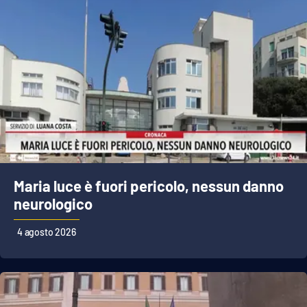
PROGETTI
SPECIALI
Buona Sanità Calabria
LA
CALABRIAVISIONE
Destinazioni
Eventi
Maria luce è fuori pericolo, nessun danno
Food
neurologico
Storie
4 agosto 2026
LAC
NETWORK