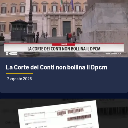
Lacplay.it
Lactv.it
Laconair.it
Lacitymag.it
Lacapitalenews.it
La Corte dei Conti non bollina il Dpcm
Ilreggino.it
2 agosto 2026
Cosenzachannel.it
Ilvibonese.it
Catanzarochannel.it