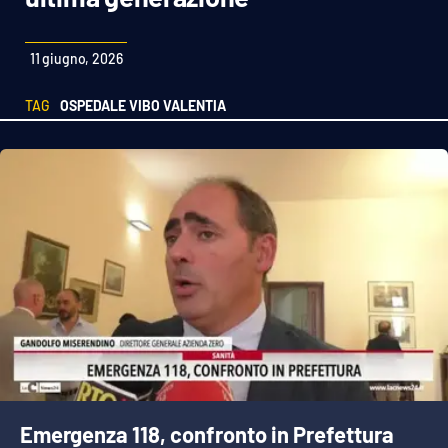
Sanità
11 giugno, 2026
Sport
TAG
OSPEDALE VIBO VALENTIA
Cultura
Podcast
Meteo
Editoriali
VIDEO
Ambiente
Emergenza 118, confronto in Prefettura
Cronaca