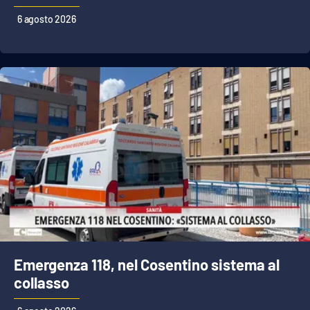
6 agosto 2026
Cultura
Economia e Lavoro
Politica
Sanità
Società
Sport
RUBRICHE
Emergenza 118, nel Cosentino sistema al
collasso
Good Morning Vietnam