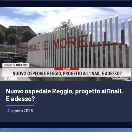
EDIZIONI
LOCALI
Catanzaro
Crotone
Vibo Valentia
Reggio Calabria
Nuovo ospedale Reggio, progetto all’Inail.
Cosenza
E adesso?
Lamezia Terme
4 agosto 2026