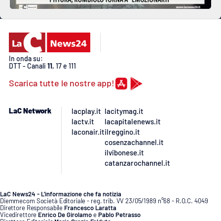
In onda su:
DTT - Canali
11
, 17 e 111
Scarica tutte le nostre app!
LaC Network
lacplay.it
lacitymag.it
lactv.it
lacapitalenews.it
laconair.it
ilreggino.it
cosenzachannel.it
ilvibonese.it
catanzarochannel.it
LaC News24 - L’informazione che fa notizia
Diemmecom Società Editoriale - reg. trib. VV 23/05/1989 n°68 - R.O.C. 4049
Direttore Responsabile
Francesco Laratta
Vicedirettore
Enrico De Girolamo
e
Pablo Petrasso