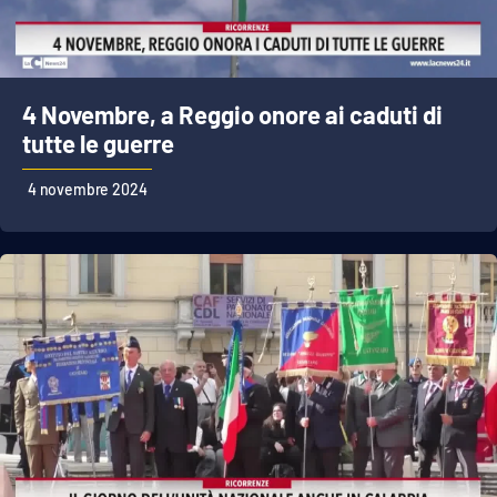
Parchi Marini Calabria
Leggendo Alvaro insieme
4 Novembre, a Reggio onore ai caduti di
Imprese Di Calabria
tutte le guerre
Le perfidie di Antonella Grippo
4 novembre 2024
Venti di comunicazione
STREAMING
LaC TV
LaC Network
LaC OnAir