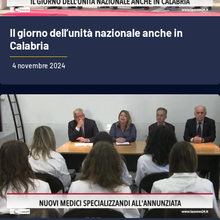
Il giorno dell’unità nazionale anche in
EDIZIONI
LOCALI
Calabria
Catanzaro
4 novembre 2024
Crotone
Vibo Valentia
Reggio Calabria
Cosenza
Lamezia Terme