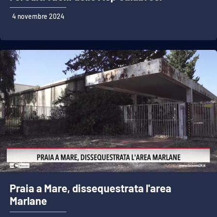
Lacplay.it
4 novembre 2024
Lactv.it
Laconair.it
Lacitymag.it
Lacapitalenews.it
Ilreggino.it
Cosenzachannel.it
Ilvibonese.it
Praia a Mare, dissequestrata l'area
Marlane
Catanzarochannel.it