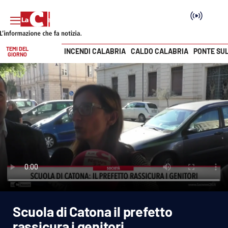
TEMI DEL
INCENDI CALABRIA
CALDO CALABRIA
PONTE SU
GIORNO
Vai
SEZIONI
Cronaca
Politica
Attualità
Economia e lavoro
Scuola di Catona il prefetto
Italia Mondo
rassicura i genitori