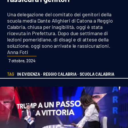
Sanità
Una delegazione del comitato dei genitori della
Sport
scuola media Dante Alighieri di Catona a Reggio
Calabria, chiusa per inagibilità, oggi è stata
ricevuta in Prefettura. Dopo due settimane di
Cultura
lezioni pomeridiane, di disagi e di attese della
soluzione, oggi sono arrivate le rassicurazioni.
Podcast
Anna Foti
7 ottobre, 2024
Meteo
TAG
IN EVIDENZA ·
REGGIO CALABRIA ·
SCUOLA CALABRIA
Editoriali
VIDEO
Ambiente
Cronaca