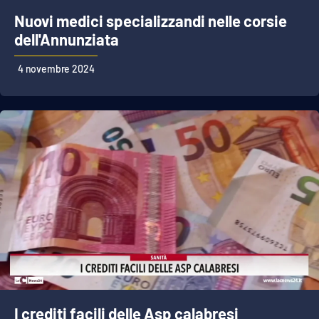
PROGETTI
SPECIALI
Nuovi medici specializzandi nelle corsie
Buona Sanità Calabria
dell'Annunziata
4 novembre 2024
LA
CALABRIAVISIONE
Destinazioni
Eventi
Food
Storie
LAC
NETWORK
I crediti facili delle Asp calabresi