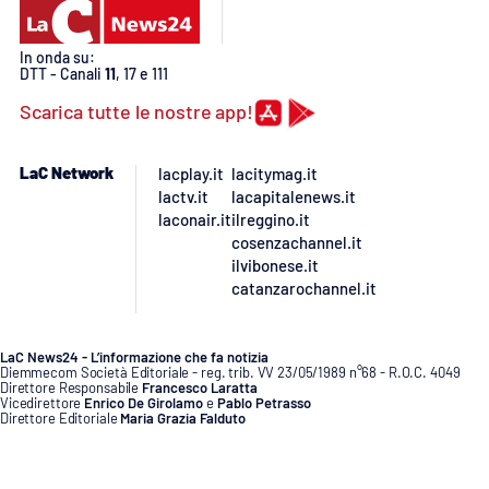
In onda su:
DTT - Canali
11
, 17 e 111
Scarica tutte le nostre app!
LaC Network
lacplay.it
lacitymag.it
lactv.it
lacapitalenews.it
laconair.it
ilreggino.it
cosenzachannel.it
ilvibonese.it
catanzarochannel.it
LaC News24 - L’informazione che fa notizia
Diemmecom Società Editoriale - reg. trib. VV 23/05/1989 n°68 - R.O.C. 4049
Direttore Responsabile
Francesco Laratta
Vicedirettore
Enrico De Girolamo
e
Pablo Petrasso
Direttore Editoriale
Maria Grazia Falduto
www.diemmecom.it