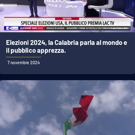
Cultura
Economia e Lavoro
Elezioni 2024, la Calabria parla al mondo e
Politica
il pubblico apprezza.
Sanità
7 novembre 2024
Società
Sport
RUBRICHE
Good Morning Vietnam