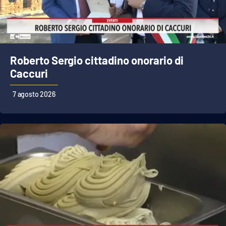
Cultura
Economia e Lavoro
Roberto Sergio cittadino onorario di
Caccuri
Politica
7 agosto 2026
Sanità
Società
Sport
RUBRICHE
Good Morning Vietnam