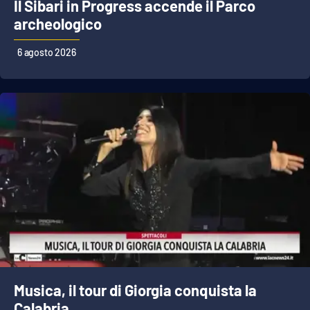
PROGETTI
Il Sibari in Progress accende il Parco
SPECIALI
archeologico
Buona Sanità Calabria
6 agosto 2026
LA
CALABRIAVISIONE
Destinazioni
Eventi
Food
Storie
LAC
NETWORK
Musica, il tour di Giorgia conquista la
Calabria