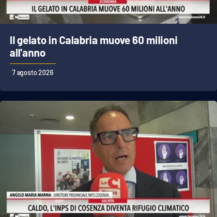
Parchi Marini Calabria
Leggendo Alvaro insieme
Il gelato in Calabria muove 60 milioni
all'anno
Imprese Di Calabria
7 agosto 2026
Le perfidie di Antonella Grippo
Venti di comunicazione
STREAMING
LaC TV
LaC Network
LaC OnAir