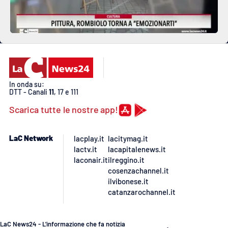
In onda su:
DTT - Canali
11
, 17 e 111
Scarica tutte le nostre app!
LaC Network
lacplay.it
lacitymag.it
lactv.it
lacapitalenews.it
laconair.it
ilreggino.it
cosenzachannel.it
ilvibonese.it
catanzarochannel.it
LaC News24 - L’informazione che fa notizia