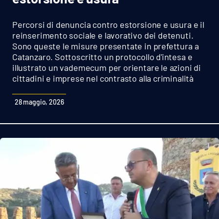
Sanità
Percorsi di denuncia contro estorsione e usura e il
Sport
reinserimento sociale e lavorativo dei detenuti.
Sono queste le misure presentate in prefettura a
Catanzaro. Sottoscritto un protocollo d'intesa e
Cultura
illustrato un vademecum per orientare le azioni di
cittadini e imprese nel contrasto alla criminalità
Podcast
28 maggio, 2026
Meteo
Editoriali
VIDEO
Ambiente
Cronaca