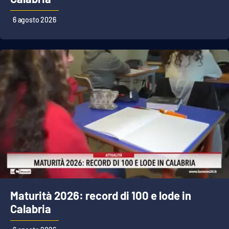
Lacplay.it
6 agosto 2026
Lactv.it
Laconair.it
Lacitymag.it
Lacapitalenews.it
Ilreggino.it
Cosenzachannel.it
Ilvibonese.it
Maturità 2026: record di 100 e lode in
Calabria
Catanzarochannel.it