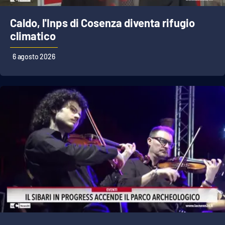
Caldo, l'Inps di Cosenza diventa rifugio
climatico
EDIZIONI
LOCALI
6 agosto 2026
Catanzaro
Crotone
Vibo Valentia
Reggio Calabria
Cosenza
Lamezia Terme