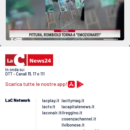
In onda su:
DTT - Canali
11
, 17 e 111
Scarica tutte le nostre app!
LaC Network
lacplay.it
lacitymag.it
lactv.it
lacapitalenews.it
laconair.it
ilreggino.it
cosenzachannel.it
ilvibonese.it