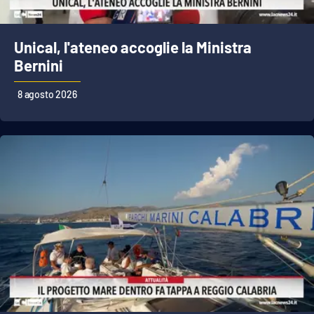
PROGETTI
SPECIALI
Buona Sanità Calabria
Unical, l'ateneo accoglie la Ministra
Bernini
LA
CALABRIAVISIONE
8 agosto 2026
Destinazioni
Eventi
Food
Storie
LAC
NETWORK