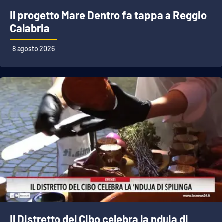
Lacplay.it
Il progetto Mare Dentro fa tappa a Reggio
Calabria
Lactv.it
8 agosto 2026
Laconair.it
Lacitymag.it
Lacapitalenews.it
Ilreggino.it
Cosenzachannel.it
Ilvibonese.it
Catanzarochannel.it
Il Distretto del Cibo celebra la nduja di