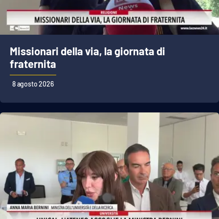
EDIZIONI
LOCALI
Missionari della via, la giornata di
Catanzaro
fraternita
Crotone
8 agosto 2026
Vibo Valentia
Reggio Calabria
Cosenza
Lamezia Terme