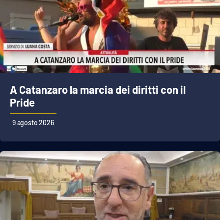
Cultura
Economia e Lavoro
Politica
A Catanzaro la marcia dei diritti con il
Sanità
Pride
Società
9 agosto 2026
Sport
RUBRICHE
Good Morning Vietnam