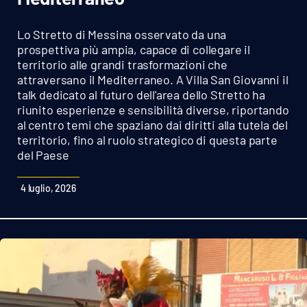
Sanità
Lo Stretto di Messina osservato da una
Sport
prospettiva più ampia, capace di collegare il
territorio alle grandi trasformazioni che
attraversano il Mediterraneo. A Villa San Giovanni il
Cultura
talk dedicato al futuro dell'area dello Stretto ha
riunito esperienze e sensibilità diverse, riportando
Podcast
al centro temi che spaziano dai diritti alla tutela del
territorio, fino al ruolo strategico di questa parte
Meteo
del Paese
Editoriali
4 luglio, 2026
VIDEO
Ambiente
Cronaca