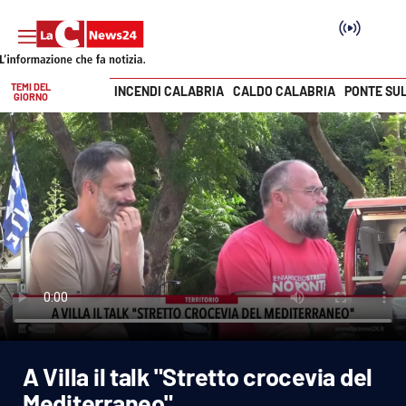
TEMI DEL
INCENDI CALABRIA
CALDO CALABRIA
PONTE SU
GIORNO
Vai
SEZIONI
Cronaca
Politica
Attualità
Economia e lavoro
A Villa il talk "Stretto crocevia del
Italia Mondo
Mediterraneo"