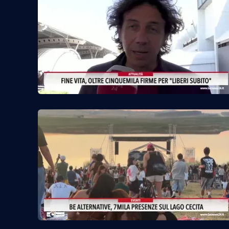
Cosenzachannel.it
Ilvibonese.it
Catanzarochannel.it
App
Android
Apple
Vai