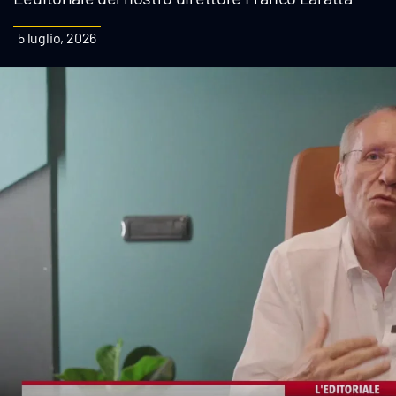
Cultura
5 luglio, 2026
Podcast
Meteo
Editoriali
Video
Ambiente
Cronaca
Cultura
Economia e Lavoro