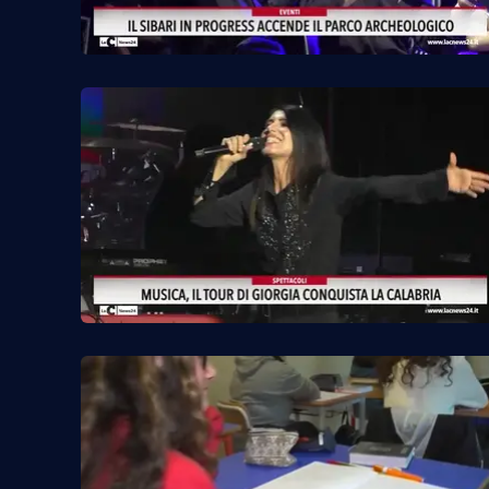
Venti di comunicazione
Streaming
LaC TV
LaC Network
LaC OnAir
Edizioni
locali
Catanzaro
Crotone
Vibo Valentia