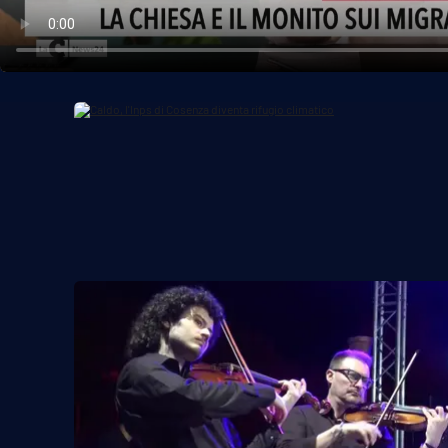
Politica
Sanità
Società
Sport
Rubriche
Good Morning Vietnam
Parchi Marini Calabria
Leggendo Alvaro insieme
Imprese Di Calabria
Le perfidie di Antonella Grippo