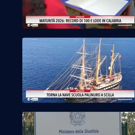
Reggio Calabria
Cosenza
Lamezia Terme
Progetti
speciali
Buona Sanità Calabria
La
Calabriavisione
Destinazioni
Eventi