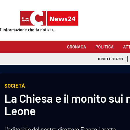
Sezioni
Cronaca
CRONACA
POLITICA
AT
Politica
TEMI DEL GIORNO
Attualità
Economia e lavoro
SOCIETÀ
La Chiesa e il monito sui 
Italia Mondo
Leone
Sanità
Sport
L'editoriale del nostro direttore Franco Laratta