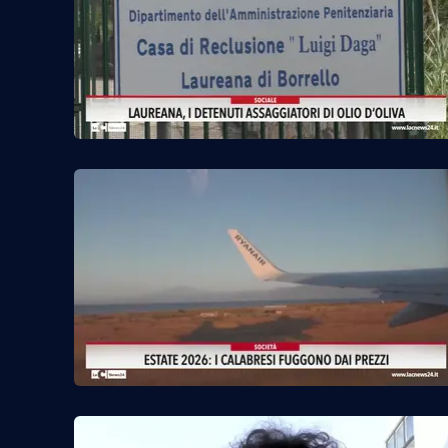
Food
Storie
LaC
Network
Lacplay.it
Lactv.it
Laconair.it
Lacitymag.it
Lacapitalenews.it
Ilreggino.it