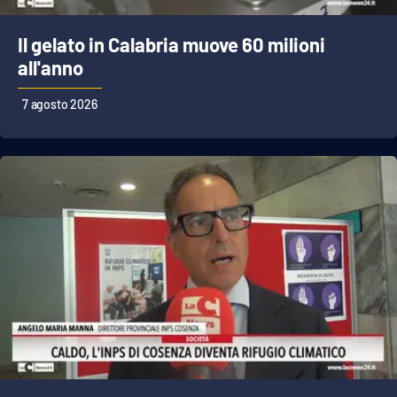
Parchi Marini Calabria
Il gelato in Calabria muove 60 milioni
Leggendo Alvaro insieme
all'anno
7 agosto 2026
Imprese Di Calabria
Le perfidie di Antonella Grippo
Venti di comunicazione
STREAMING
LaC TV
LaC Network
LaC OnAir