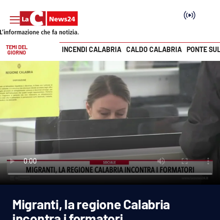
TEMI DEL
INCENDI CALABRIA
CALDO CALABRIA
PONTE SU
GIORNO
Vai
SEZIONI
Cronaca
Politica
Attualità
Economia e lavoro
Migranti, la regione Calabria
Italia Mondo
incontra i formatori