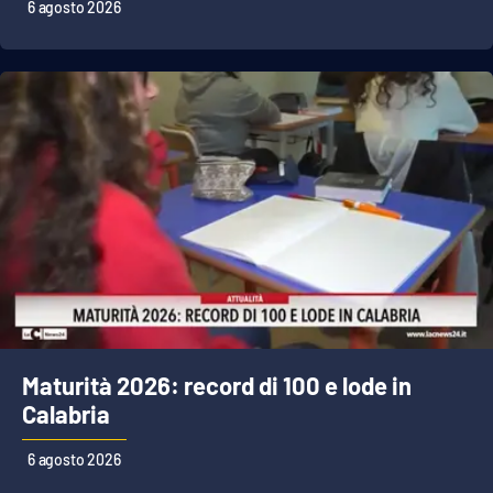
Lacplay.it
6 agosto 2026
Lactv.it
Laconair.it
Lacitymag.it
Lacapitalenews.it
Ilreggino.it
Cosenzachannel.it
Maturità 2026: record di 100 e lode in
Ilvibonese.it
Calabria
Catanzarochannel.it
6 agosto 2026