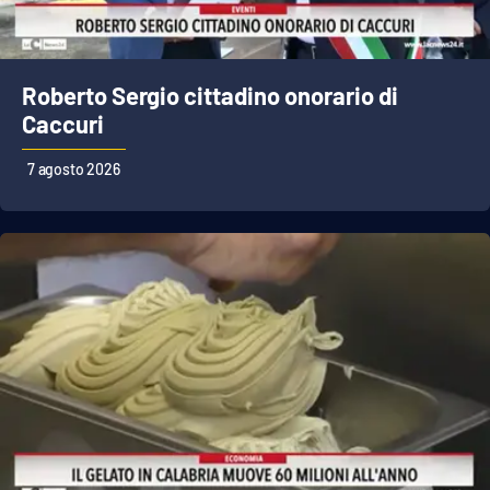
Cultura
Roberto Sergio cittadino onorario di
Economia e Lavoro
Caccuri
Politica
7 agosto 2026
Sanità
Società
Sport
RUBRICHE
Good Morning Vietnam