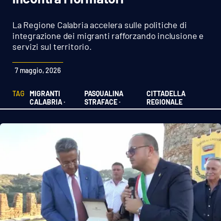
Sanità
La Regione Calabria accelera sulle politiche di
Sport
integrazione dei migranti rafforzando inclusione e
servizi sul territorio.
Cultura
7 maggio, 2026
Podcast
TAG
MIGRANTI
PASQUALINA
CITTADELLA
CALABRIA ·
STRAFACE ·
REGIONALE
Meteo
Editoriali
VIDEO
Ambiente
Cronaca