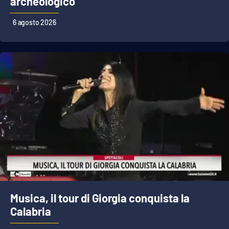
archeologico
PROGETTI
SPECIALI
6 agosto 2026
Buona Sanità Calabria
LA
CALABRIAVISIONE
Destinazioni
Eventi
Food
Storie
Musica, il tour di Giorgia conquista la
LAC
NETWORK
Calabria