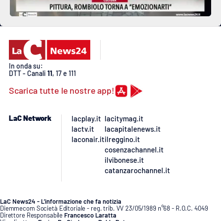
In onda su:
DTT - Canali
11
, 17 e 111
Scarica tutte le nostre app!
LaC Network
lacplay.it
lacitymag.it
lactv.it
lacapitalenews.it
laconair.it
ilreggino.it
cosenzachannel.it
ilvibonese.it
catanzarochannel.it
LaC News24 - L’informazione che fa notizia
Diemmecom Società Editoriale - reg. trib. VV 23/05/1989 n°68 - R.O.C. 4049
Direttore Responsabile
Francesco Laratta