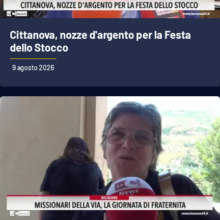
Parchi Marini Calabria
Cittanova, nozze d'argento per la Festa
Leggendo Alvaro insieme
dello Stocco
Imprese Di Calabria
9 agosto 2026
Le perfidie di Antonella Grippo
Venti di comunicazione
STREAMING
LaC TV
LaC Network
LaC OnAir