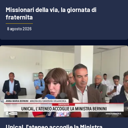
Missionari della via, la giornata di
fraternita
EDIZIONI
LOCALI
8 agosto 2026
Catanzaro
Crotone
Vibo Valentia
Reggio Calabria
Cosenza
Lamezia Terme
Unical, l'ateneo accoglie la Ministra