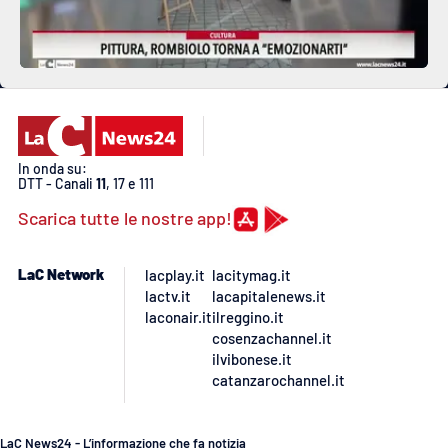
In onda su:
DTT - Canali
11
, 17 e 111
Scarica tutte le nostre app!
LaC Network
lacplay.it
lacitymag.it
lactv.it
lacapitalenews.it
laconair.it
ilreggino.it
cosenzachannel.it
ilvibonese.it
catanzarochannel.it
LaC News24 - L’informazione che fa notizia