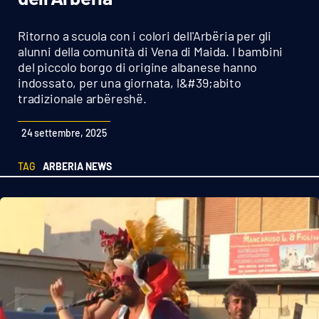
Sanità
Ritorno a scuola con i colori dell'Arbëria per gli
Sport
alunni della comunità di Vena di Maida. I bambini
del piccolo borgo di origine albanese hanno
indossato, per una giornata, l&#39;abito
Cultura
tradizionale arbëreshë.
Podcast
24 settembre, 2025
Meteo
TAG
ARBERIA NEWS
Editoriali
VIDEO
Ambiente
Cronaca