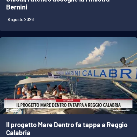
PROGETTI
SPECIALI
Bernini
Buona Sanità Calabria
8 agosto 2026
LA
CALABRIAVISIONE
Destinazioni
Eventi
Food
Storie
LAC
Il progetto Mare Dentro fa tappa a Reggio
NETWORK
Calabria