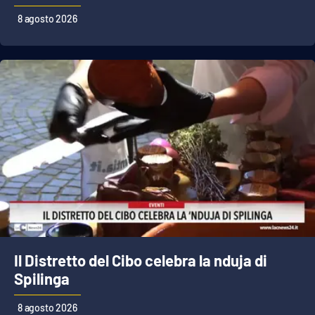
Lacplay.it
8 agosto 2026
Lactv.it
Laconair.it
Lacitymag.it
Lacapitalenews.it
Ilreggino.it
Cosenzachannel.it
Ilvibonese.it
Il Distretto del Cibo celebra la nduja di
Spilinga
Catanzarochannel.it
8 agosto 2026