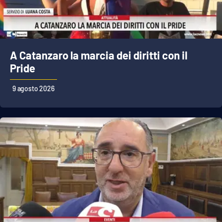
Cultura
Economia e Lavoro
A Catanzaro la marcia dei diritti con il
Pride
Politica
9 agosto 2026
Sanità
Società
Sport
RUBRICHE
Good Morning Vietnam