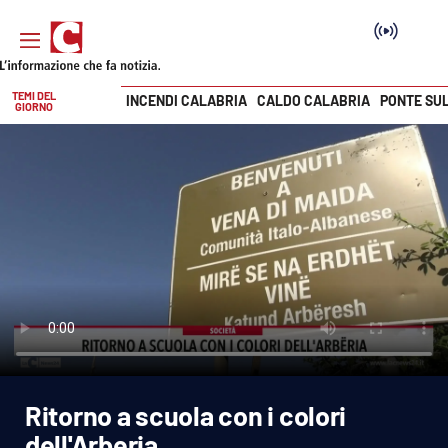
TEMI DEL
INCENDI CALABRIA
CALDO CALABRIA
PONTE SU
GIORNO
Vai
SEZIONI
Cronaca
Politica
Attualità
Economia e lavoro
Ritorno a scuola con i colori
Italia Mondo
dell'Arberia