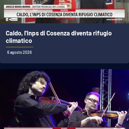
Cultura
Economia e Lavoro
Caldo, l'Inps di Cosenza diventa rifugio
climatico
Politica
6 agosto 2026
Sanità
Società
Sport
RUBRICHE
Good Morning Vietnam