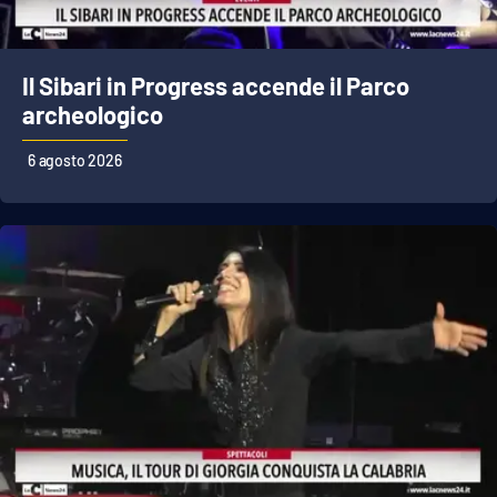
Parchi Marini Calabria
Leggendo Alvaro insieme
Il Sibari in Progress accende il Parco
archeologico
Imprese Di Calabria
6 agosto 2026
Le perfidie di Antonella Grippo
Venti di comunicazione
STREAMING
LaC TV
LaC Network
LaC OnAir