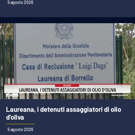
Lacplay.it
5 agosto 2026
Lactv.it
Laconair.it
Lacitymag.it
Lacapitalenews.it
Ilreggino.it
Cosenzachannel.it
Laureana, i detenuti assaggiatori di olio
Ilvibonese.it
d'oliva
Catanzarochannel.it
5 agosto 2026