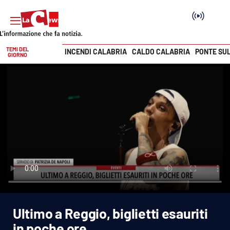
TEMI DEL
INCENDI CALABRIA
CALDO CALABRIA
PONTE SU
GIORNO
Vai
SEZIONI
Cronaca
Politica
Attualità
Economia e lavoro
Ultimo a Reggio, biglietti esauriti
Italia Mondo
in poche ore