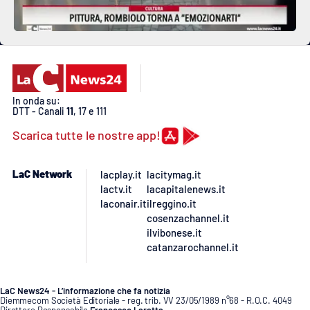
In onda su:
DTT - Canali
11
, 17 e 111
Scarica tutte le nostre app!
LaC Network
lacplay.it
lacitymag.it
lactv.it
lacapitalenews.it
laconair.it
ilreggino.it
cosenzachannel.it
ilvibonese.it
catanzarochannel.it
LaC News24 - L’informazione che fa notizia
Diemmecom Società Editoriale - reg. trib. VV 23/05/1989 n°68 - R.O.C. 4049