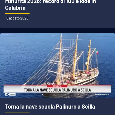
Maturità 2026: record di 100 e lode in
PROGETTI
SPECIALI
Calabria
Buona Sanità Calabria
6 agosto 2026
LA
CALABRIAVISIONE
Destinazioni
Eventi
Food
Storie
LAC
NETWORK
Torna la nave scuola Palinuro a Scilla