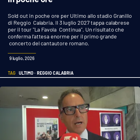
Sanità
Sold out in poche ore per Ultimo allo stadio Granillo
Sport
di Reggio Calabria. Il 3 luglio 2027 tappa calabrese
per il tour "La Favola Continua". Un risultato che
conferma l’attesa enorme per il primo grande
Cultura
concerto del cantautore romano.
Podcast
9 luglio, 2026
Meteo
TAG
ULTIMO ·
REGGIO CALABRIA
Editoriali
VIDEO
Ambiente
Cronaca