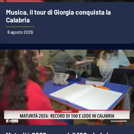
Musica, il tour di Giorgia conquista la
Calabria
EDIZIONI
LOCALI
6 agosto 2026
Catanzaro
Crotone
Vibo Valentia
Reggio Calabria
Cosenza
Lamezia Terme