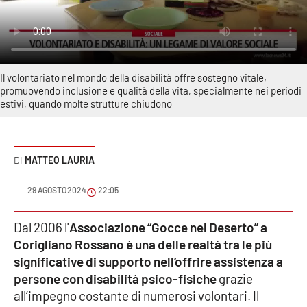
Sanità
Sport
Il volontariato nel mondo della disabilità offre sostegno vitale,
Cultura
promuovendo inclusione e qualità della vita, specialmente nei periodi
estivi, quando molte strutture chiudono
Podcast
Meteo
MATTEO LAURIA
Editoriali
29 AGOSTO 2024
22:05
Dal 2006 l'
Associazione “Gocce nel Deserto” a
VIDEO
Corigliano Rossano è una delle realtà tra le più
significative di supporto nell’offrire assistenza a
Ambiente
persone con disabilità psico-fisiche
grazie
all’impegno costante di numerosi volontari. Il
Cronaca