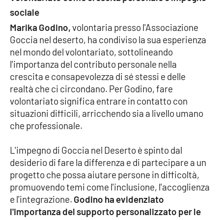
Parchi Marini Calabria
sociale
Marika Godino,
volontaria presso l'Associazione
Leggendo Alvaro insieme
Goccia nel deserto, ha condiviso la sua esperienza
nel mondo del volontariato, sottolineando
Imprese Di Calabria
l'importanza del contributo personale nella
crescita e consapevolezza di sé stessi e delle
Le perfidie di Antonella Grippo
realtà che ci circondano. Per Godino, fare
volontariato significa entrare in contatto con
Venti di comunicazione
situazioni difficili, arricchendo sia a livello umano
che professionale.
STREAMING
L'impegno di Goccia nel Deserto è spinto dal
desiderio di fare la differenza e di partecipare a un
LaC TV
progetto che possa aiutare persone in difficoltà,
promuovendo temi come l'inclusione, l'accoglienza
LaC Network
e l'integrazione.
Godino ha evidenziato
l'importanza del supporto personalizzato per le
LaC OnAir