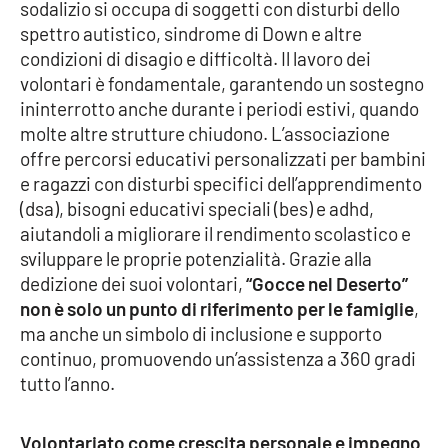
sodalizio si occupa di soggetti con disturbi dello
spettro autistico, sindrome di Down e altre
Cultura
condizioni di disagio e difficoltà. Il lavoro dei
volontari è fondamentale, garantendo un sostegno
Economia e Lavoro
ininterrotto anche durante i periodi estivi, quando
molte altre strutture chiudono. L’associazione
Politica
offre percorsi educativi personalizzati per bambini
e ragazzi con disturbi specifici dell’apprendimento
Sanità
(dsa), bisogni educativi speciali (bes) e adhd,
aiutandoli a migliorare il rendimento scolastico e
Società
sviluppare le proprie potenzialità. Grazie alla
dedizione dei suoi volontari,
“Gocce nel Deserto”
Sport
non è solo un punto di riferimento per le famiglie
,
ma anche un simbolo di inclusione e supporto
continuo, promuovendo un’assistenza a 360 gradi
RUBRICHE
tutto l’anno.
Good Morning Vietnam
Volontariato come crescita personale e impegno