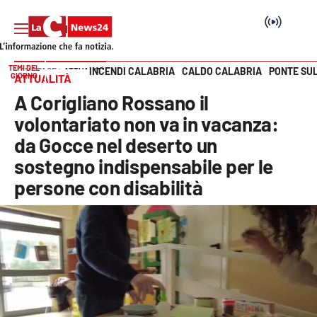
TEMI DEL
INCENDI CALABRIA
CALDO CALABRIA
PONTE SU
HOME PAGE
ATTUALITÀ
GIORNO
ATTUALITÀ
Vai
A Corigliano Rossano il
SEZIONI
volontariato non va in vacanza:
da Gocce nel deserto un
Cronaca
sostegno indispensabile per le
persone con disabilità
Politica
Attualità
Economia e lavoro
Italia Mondo