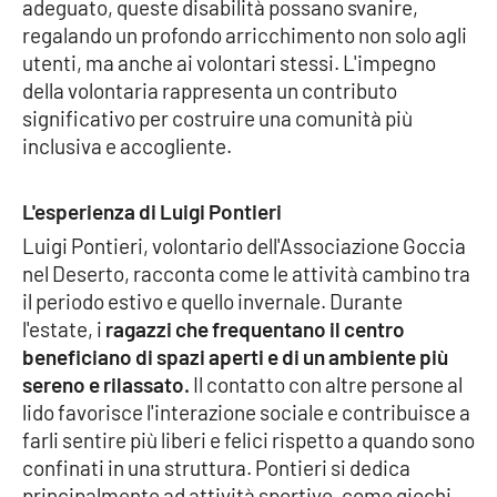
Lacplay.it
adeguato, queste disabilità possano svanire,
regalando un profondo arricchimento non solo agli
utenti, ma anche ai volontari stessi. L'impegno
Lactv.it
della volontaria rappresenta un contributo
significativo per costruire una comunità più
Laconair.it
inclusiva e accogliente.
Lacitymag.it
L'esperienza di Luigi Pontieri
Lacapitalenews.it
Luigi Pontieri, volontario dell'Associazione Goccia
nel Deserto, racconta come le attività cambino tra
Ilreggino.it
il periodo estivo e quello invernale. Durante
l'estate, i
ragazzi che frequentano il centro
Cosenzachannel.it
beneficiano di spazi aperti e di un ambiente più
sereno e rilassato.
Il contatto con altre persone al
Ilvibonese.it
lido favorisce l'interazione sociale e contribuisce a
farli sentire più liberi e felici rispetto a quando sono
Catanzarochannel.it
confinati in una struttura. Pontieri si dedica
principalmente ad attività sportive, come giochi