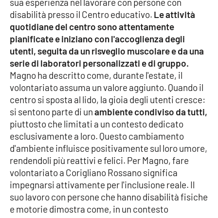
sua esperienza nel lavorare con persone con
PROGETTI
SPECIALI
disabilità presso il Centro educativo.
Le attività
Buona Sanità Calabria
quotidiane del centro sono attentamente
pianificate e iniziano con l'accoglienza degli
utenti, seguita da un risveglio muscolare e da una
LA
serie di laboratori personalizzati e di gruppo.
CALABRIAVISIONE
Magno ha descritto come, durante l'estate, il
Destinazioni
volontariato assuma un valore aggiunto. Quando il
centro si sposta al lido, la gioia degli utenti cresce:
Eventi
si sentono parte di un
ambiente condiviso da tutti,
piuttosto che limitati a un contesto dedicato
Food
esclusivamente a loro. Questo cambiamento
d'ambiente influisce positivamente sul loro umore,
rendendoli più reattivi e felici. Per Magno, fare
Storie
volontariato a Corigliano Rossano significa
impegnarsi attivamente per l'inclusione reale. Il
suo lavoro con persone che hanno disabilità fisiche
LAC
NETWORK
e motorie dimostra come, in un contesto