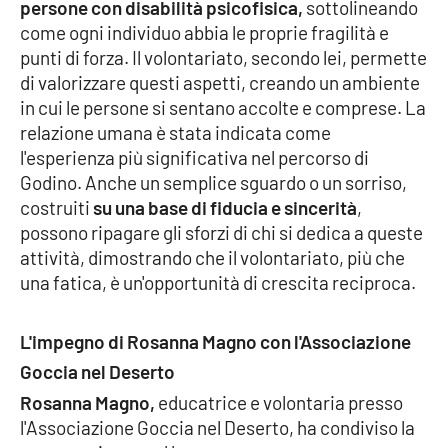
persone con disabilità psicofisica,
sottolineando
come ogni individuo abbia le proprie fragilità e
punti di forza. Il volontariato, secondo lei, permette
EDIZIONI
LOCALI
di valorizzare questi aspetti, creando un ambiente
in cui le persone si sentano accolte e comprese. La
Catanzaro
relazione umana è stata indicata come
l'esperienza più significativa nel percorso di
Crotone
Godino. Anche un semplice sguardo o un sorriso,
costruiti
su una base di fiducia e sincerità
,
Vibo Valentia
possono ripagare gli sforzi di chi si dedica a queste
attività, dimostrando che il volontariato, più che
Reggio Calabria
una fatica, è un'opportunità di crescita reciproca.
Cosenza
L'impegno di Rosanna Magno con l'Associazione
Goccia nel Deserto
Lamezia Terme
Rosanna Magno,
educatrice e volontaria presso
l'Associazione Goccia nel Deserto, ha condiviso la