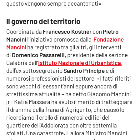
questo vengono sempre accantonati».
Il governo del territorio
EDIZIONI
LOCALI
Coordinata da
Francesco Kostner
con
Pietro
Catanzaro
Mancini
l’iniziativa promossa dalla
Fondazione
Mancini
ha registrato tra gli altri, gli interventi
Crotone
di
Domenico Passarelli
, presidente della sezione
Calabria dell'
Istituto Nazionale di Urbanistica
,
Vibo Valentia
dell’ex sottosegretario
Sandro Principe
e di
numerosi professionisti del settore. «I fatti riferiti
Reggio Calabria
sono vecchi di sessant’anni eppure ancora di
strettissima attualità – ha detto Giacomo Mancini
jr - Katia Massara ha avuto il merito di tratteggiare
Cosenza
il dramma della frana di Agrigento, che causò lo
ricordiamo il crollo di numerosi edifici del
Lamezia Terme
quartiere dell’Addolorata con oltre settemila
sfollati. Una catastrofe. L’allora Ministro Mancini