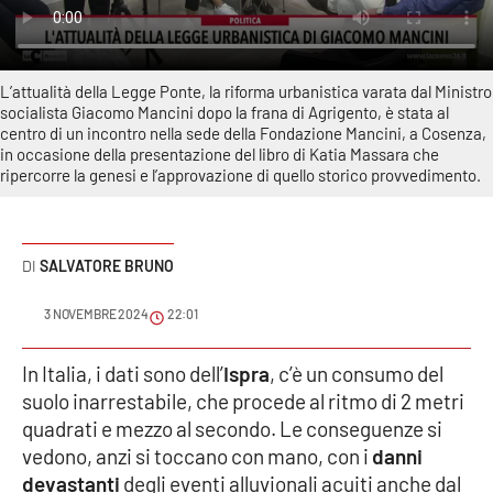
Sanità
Sport
L’attualità della Legge Ponte, la riforma urbanistica varata dal Ministro
socialista Giacomo Mancini dopo la frana di Agrigento, è stata al
Cultura
centro di un incontro nella sede della Fondazione Mancini, a Cosenza,
in occasione della presentazione del libro di Katia Massara che
ripercorre la genesi e l’approvazione di quello storico provvedimento.
Podcast
Meteo
SALVATORE BRUNO
Editoriali
3 NOVEMBRE 2024
22:01
In Italia, i dati sono dell’
Ispra
, c’è un consumo del
VIDEO
suolo inarrestabile, che procede al ritmo di 2 metri
quadrati e mezzo al secondo. Le conseguenze si
Ambiente
vedono, anzi si toccano con mano, con i
danni
devastanti
degli eventi alluvionali acuiti anche dal
Cronaca