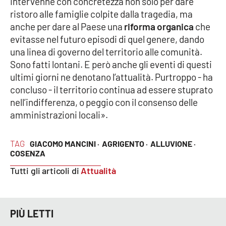
intervenne con concretezza non solo per dare
PROGETTI
SPECIALI
ristoro alle famiglie colpite dalla tragedia, ma
anche per dare al Paese una
Buona Sanità Calabria
riforma organica
che
evitasse nel futuro episodi di quel genere, dando
una linea di governo del territorio alle comunità.
Sono fatti lontani. E però anche gli eventi di questi
LA
CALABRIAVISIONE
ultimi giorni ne denotano l’attualità. Purtroppo - ha
Destinazioni
concluso - il territorio continua ad essere stuprato
nell’indifferenza, o peggio con il consenso delle
amministrazioni locali».
Eventi
Food
TAG
GIACOMO MANCINI ·
AGRIGENTO ·
ALLUVIONE ·
COSENZA
Storie
Tutti gli articoli di
Attualità
LAC
NETWORK
PIÙ LETTI