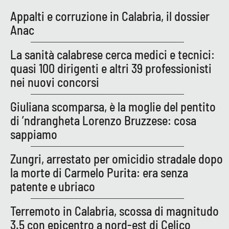
Lacplay.it
Appalti e corruzione in Calabria, il dossier
Anac
Lactv.it
La sanità calabrese cerca medici e tecnici:
Laconair.it
quasi 100 dirigenti e altri 39 professionisti
nei nuovi concorsi
Lacitymag.it
Giuliana scomparsa, è la moglie del pentito
Lacapitalenews.it
di ’ndrangheta Lorenzo Bruzzese: cosa
sappiamo
Ilreggino.it
Zungri, arrestato per omicidio stradale dopo
Cosenzachannel.it
la morte di Carmelo Purita: era senza
patente e ubriaco
Ilvibonese.it
Terremoto in Calabria, scossa di magnitudo
Catanzarochannel.it
3.5 con epicentro a nord-est di Celico