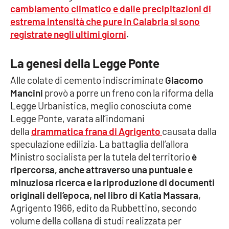
cambiamento climatico e dalle precipitazioni di
estrema intensità che pure in Calabria si sono
Cultura
registrate negli ultimi giorni
.
Economia e Lavoro
La genesi della Legge Ponte
Politica
Alle colate di cemento indiscriminate
Giacomo
Mancini
provò a porre un freno con la riforma della
Sanità
Legge Urbanistica, meglio conosciuta come
Legge Ponte, varata all’indomani
Società
della
drammatica frana di Agrigento
causata dalla
speculazione edilizia. La battaglia dell’allora
Sport
Ministro socialista per la tutela del territorio
è
ripercorsa, anche attraverso una puntuale e
minuziosa ricerca e la riproduzione di documenti
RUBRICHE
originali dell’epoca, nel libro di Katia Massara
,
Agrigento 1966, edito da Rubbettino, secondo
Good Morning Vietnam
volume della collana di studi realizzata per