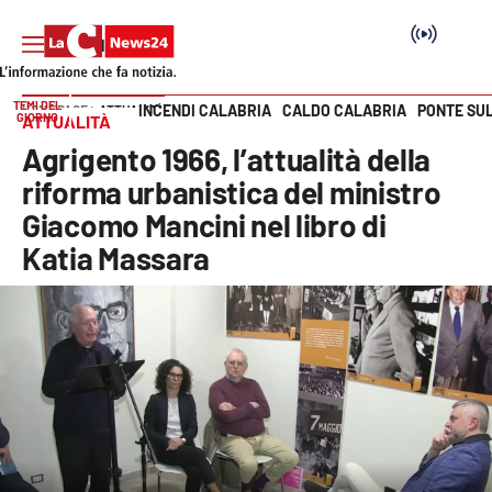
TEMI DEL
INCENDI CALABRIA
CALDO CALABRIA
PONTE SU
HOME PAGE
ATTUALITÀ
GIORNO
ATTUALITÀ
Vai
Agrigento 1966, l’attualità della
SEZIONI
riforma urbanistica del ministro
Giacomo Mancini nel libro di
Cronaca
Katia Massara
Politica
Attualità
Economia e lavoro
Italia Mondo