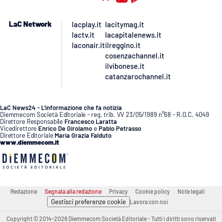
LaC Network
lacplay.it
lacitymag.it
lactv.it
lacapitalenews.it
laconair.it
ilreggino.it
cosenzachannel.it
ilvibonese.it
catanzarochannel.it
LaC News24 - L’informazione che fa notizia
Diemmecom Società Editoriale - reg. trib. VV 23/05/1989 n°68 - R.O.C. 4049
Direttore Responsabile
Francesco Laratta
Vicedirettore
Enrico De Girolamo
e
Pablo Petrasso
Direttore Editoriale
Maria Grazia Falduto
www.diemmecom.it
Redazione
Segnala alla redazione
Privacy
Cookie policy
Note legali
Gestisci preferenze cookie
Lavora con noi
Copyright © 2014-2026 Diemmecom Società Editoriale - Tutti i diritti sono riservati