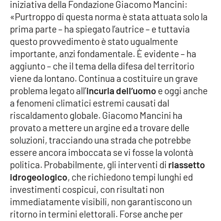
iniziativa della Fondazione Giacomo Mancini:
Parchi Marini Calabria
«Purtroppo di questa norma è stata attuata solo la
prima parte – ha spiegato l’autrice – e tuttavia
Leggendo Alvaro insieme
questo provvedimento è stato ugualmente
importante, anzi fondamentale. È evidente – ha
Imprese Di Calabria
aggiunto – che il tema della difesa del territorio
viene da lontano. Continua a costituire un grave
Le perfidie di Antonella Grippo
problema legato all’
incuria dell’uomo
e oggi anche
a fenomeni climatici estremi causati dal
Venti di comunicazione
riscaldamento globale. Giacomo Mancini ha
provato a mettere un argine ed a trovare delle
soluzioni, tracciando una strada che potrebbe
STREAMING
essere ancora imboccata se vi fosse la volontà
politica. Probabilmente, gli interventi di
riassetto
LaC TV
idrogeologico
, che richiedono tempi lunghi ed
investimenti cospicui, con risultati non
LaC Network
immediatamente visibili, non garantiscono un
ritorno in termini elettorali. Forse anche per
LaC OnAir