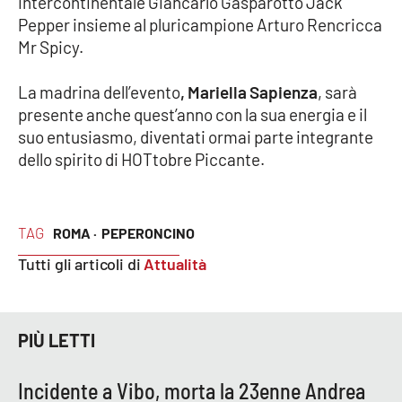
intercontinentale Giancarlo Gasparotto Jack
Pepper insieme al pluricampione Arturo Rencricca
Mr Spicy.
EDIZIONI
LOCALI
La madrina dell’evento
, Mariella Sapienza
, sarà
Catanzaro
presente anche quest’anno con la sua energia e il
suo entusiasmo, diventati ormai parte integrante
Crotone
dello spirito di HOTtobre Piccante.
Vibo Valentia
TAG
ROMA ·
PEPERONCINO
Reggio Calabria
Tutti gli articoli di
Attualità
Cosenza
Lamezia Terme
PIÙ LETTI
Incidente a Vibo, morta la 23enne Andrea