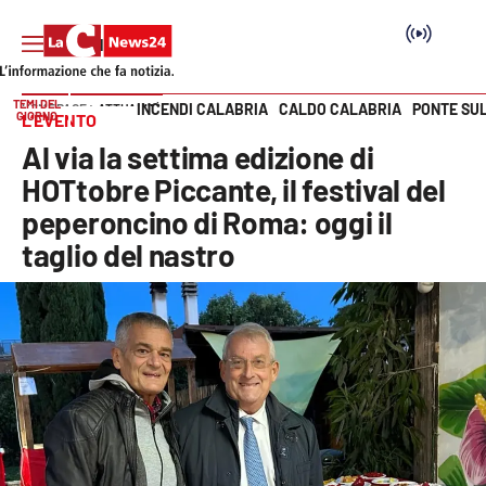
TEMI DEL
INCENDI CALABRIA
CALDO CALABRIA
PONTE SU
HOME PAGE
ATTUALITÀ
GIORNO
L’EVENTO
Vai
Al via la settima edizione di
SEZIONI
HOTtobre Piccante, il festival del
peperoncino di Roma: oggi il
Cronaca
taglio del nastro
Politica
Attualità
Economia e lavoro
Italia Mondo