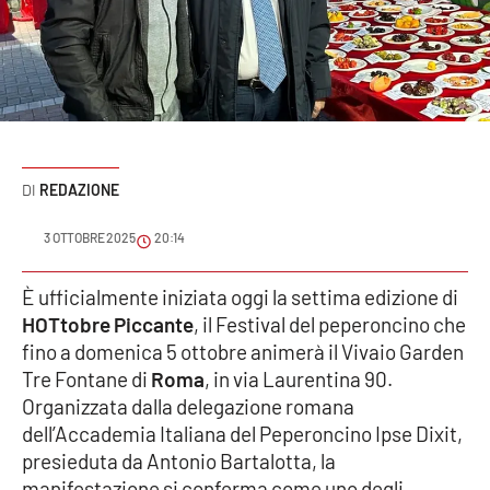
Sanità
Sport
Cultura
Podcast
REDAZIONE
Meteo
3 OTTOBRE 2025
20:14
Editoriali
È ufficialmente iniziata oggi la settima edizione di
HOTtobre Piccante
, il Festival del peperoncino che
fino a domenica 5 ottobre animerà il Vivaio Garden
Tre Fontane di
Roma
, in via Laurentina 90.
VIDEO
Organizzata dalla delegazione romana
Ambiente
dell’Accademia Italiana del Peperoncino Ipse Dixit,
presieduta da Antonio Bartalotta, la
Cronaca
manifestazione si conferma come uno degli