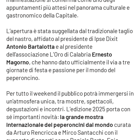
appuntamenti più attesi nel panorama culturale e
Cultura
gastronomico della Capitale.
Economia e Lavoro
L’apertura è stata suggellata dal tradizionale taglio
del nastro, affidato al presidente di Ipse Dixit
Politica
Antonio Bartalotta
e al presidente
dell’associazione L’Oro di Calabria
Ernesto
Sanità
Magorno
, che hanno dato ufficialmente il via a tre
giornate di festa e passione per il mondo del
Società
peperoncino.
Per tutto il weekend il pubblico potrà immergersi in
Sport
un’atmosfera unica, tra mostre, spettacoli,
degustazioni e incontri. L’edizione 2025 porta con
sé importanti novità:
la grande mostra
RUBRICHE
internazionale dei peperoncini dal mondo
curata
Good Morning Vietnam
da Arturo Rencricca e Mirco Santacchi con il