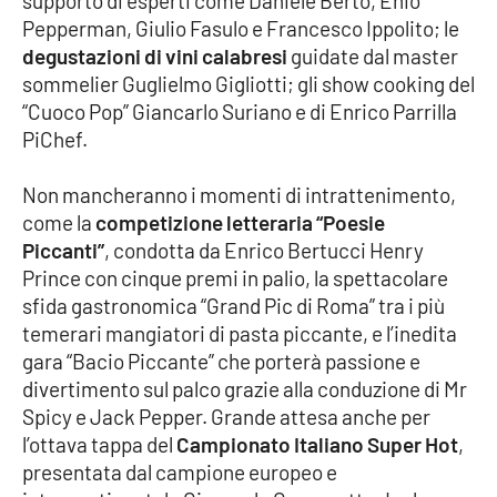
supporto di esperti come Daniele Berto, Enio
Parchi Marini Calabria
Pepperman, Giulio Fasulo e Francesco Ippolito; le
degustazioni di vini calabresi
guidate dal master
Leggendo Alvaro insieme
sommelier Guglielmo Gigliotti; gli show cooking del
“Cuoco Pop” Giancarlo Suriano e di Enrico Parrilla
Imprese Di Calabria
PiChef.
Le perfidie di Antonella Grippo
Non mancheranno i momenti di intrattenimento,
come la
competizione letteraria “Poesie
Venti di comunicazione
Piccanti”
, condotta da Enrico Bertucci Henry
Prince con cinque premi in palio, la spettacolare
sfida gastronomica “Grand Pic di Roma” tra i più
temerari mangiatori di pasta piccante, e l’inedita
STREAMING
gara “Bacio Piccante” che porterà passione e
LaC TV
divertimento sul palco grazie alla conduzione di Mr
Spicy e Jack Pepper. Grande attesa anche per
LaC Network
l’ottava tappa del
Campionato Italiano Super Hot
,
presentata dal campione europeo e
LaC OnAir