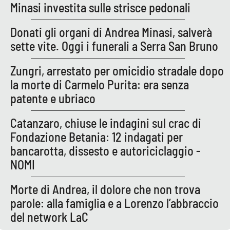
PROGETTI
SPECIALI
Minasi investita sulle strisce pedonali
Buona Sanità Calabria
Donati gli organi di Andrea Minasi, salverà
sette vite. Oggi i funerali a Serra San Bruno
LA
CALABRIAVISIONE
Zungri, arrestato per omicidio stradale dopo
la morte di Carmelo Purita: era senza
Destinazioni
patente e ubriaco
Eventi
Catanzaro, chiuse le indagini sul crac di
Fondazione Betania: 12 indagati per
Food
bancarotta, dissesto e autoriciclaggio -
NOMI
Storie
Morte di Andrea, il dolore che non trova
parole: alla famiglia e a Lorenzo l’abbraccio
LAC
NETWORK
del network LaC