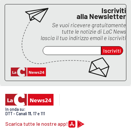
Lacplay.it
Iscriviti
alla Newsletter
Lactv.it
Se vuoi ricevere gratuitamente
tutte le notizie di
LaC News
Laconair.it
lascia il tuo indirizzo email e iscriviti
Lacitymag.it
Iscriviti
Lacapitalenews.it
Ilreggino.it
Cosenzachannel.it
Ilvibonese.it
In onda su:
DTT - Canali
11
, 17 e 111
Catanzarochannel.it
Scarica tutte le nostre app!