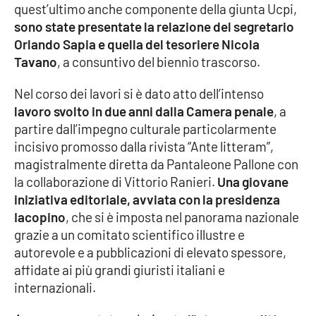
quest’ultimo anche componente della giunta Ucpi,
sono state presentate la relazione del segretario
Cultura
Orlando Sapia e quella del tesoriere Nicola
Tavano
, a consuntivo del biennio trascorso.
Economia e Lavoro
Nel corso dei lavori si è dato atto dell’intenso
Politica
lavoro svolto in due anni dalla Camera penale
, a
partire dall’impegno culturale particolarmente
Sanità
incisivo promosso dalla rivista “Ante litteram”,
magistralmente diretta da Pantaleone Pallone con
Società
la collaborazione di Vittorio Ranieri.
Una giovane
iniziativa editoriale, avviata con la presidenza
Sport
Iacopino
, che si è imposta nel panorama nazionale
grazie a un comitato scientifico illustre e
autorevole e a pubblicazioni di elevato spessore,
RUBRICHE
affidate ai più grandi giuristi italiani e
internazionali.
Good Morning Vietnam