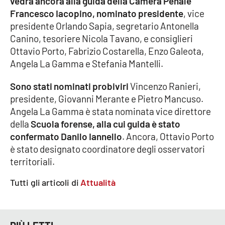
vedrà ancora alla guida della Camera Penale
Francesco Iacopino, nominato presidente
, vice
presidente Orlando Sapia, segretario Antonella
EDIZIONI
Canino, tesoriere Nicola Tavano, e consiglieri
LOCALI
Ottavio Porto, Fabrizio Costarella, Enzo Galeota,
Catanzaro
Angela La Gamma e Stefania Mantelli.
Sono stati nominati probiviri
Vincenzo Ranieri,
Crotone
presidente, Giovanni Merante e Pietro Mancuso.
Angela La Gamma è stata nominata vice direttore
Vibo Valentia
della
Scuola forense, alla cui guida è stato
confermato Danilo Iannello
. Ancora, Ottavio Porto
Reggio Calabria
è stato designato coordinatore degli osservatori
territoriali.
Cosenza
Tutti gli articoli di
Attualità
Lamezia Terme