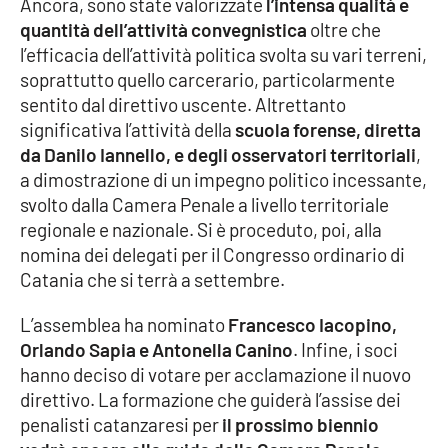
Ancora, sono state valorizzate
l’intensa qualità e
Parchi Marini Calabria
quantità dell’attività convegnistica
oltre che
l’efficacia dell’attività politica svolta su vari terreni,
Leggendo Alvaro insieme
soprattutto quello carcerario, particolarmente
sentito dal direttivo uscente. Altrettanto
Imprese Di Calabria
significativa l’attività della
scuola forense, diretta
da Danilo Iannello, e degli osservatori territoriali
,
Le perfidie di Antonella Grippo
a dimostrazione di un impegno politico incessante,
svolto dalla Camera Penale a livello territoriale
Venti di comunicazione
regionale e nazionale. Si è proceduto, poi, alla
nomina dei delegati per il Congresso ordinario di
Catania che si terrà a settembre.
STREAMING
L’assemblea ha nominato
Francesco Iacopino,
LaC TV
Orlando Sapia e Antonella Canino
. Infine, i soci
hanno deciso di votare per acclamazione il nuovo
LaC Network
direttivo. La formazione che guiderà l’assise dei
penalisti catanzaresi per
il prossimo biennio
LaC OnAir