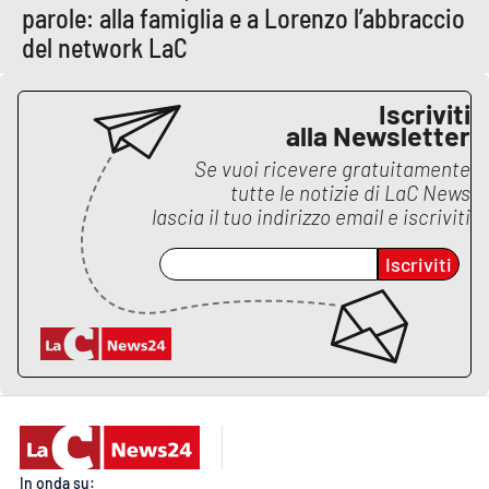
Lacplay.it
parole: alla famiglia e a Lorenzo l’abbraccio
del network LaC
Lactv.it
Iscriviti
Laconair.it
alla Newsletter
Se vuoi ricevere gratuitamente
Lacitymag.it
tutte le notizie di
LaC News
lascia il tuo indirizzo email e iscriviti
Lacapitalenews.it
Iscriviti
Ilreggino.it
Cosenzachannel.it
Ilvibonese.it
Catanzarochannel.it
In onda su: