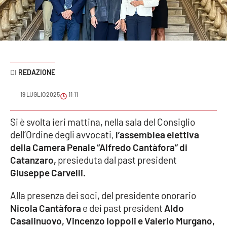
Sanità
Sport
Cultura
REDAZIONE
Podcast
19 LUGLIO 2025
11:11
Meteo
Si è svolta ieri mattina, nella sala del Consiglio
dell’Ordine degli avvocati,
l’assemblea elettiva
Editoriali
della Camera Penale “Alfredo Cantàfora” di
Catanzaro,
presieduta dal past president
Giuseppe Carvelli.
VIDEO
Alla presenza dei soci, del presidente onorario
Ambiente
Nicola Cantàfora
e dei past president
Aldo
Casalinuovo, Vincenzo Ioppoli e Valerio Murgano,
Cronaca