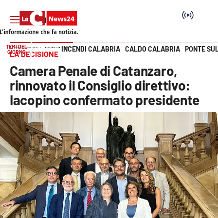
TEMI DEL
INCENDI CALABRIA
CALDO CALABRIA
PONTE SU
HOME PAGE
ATTUALITÀ
GIORNO
LA DECISIONE
Vai
Camera Penale di Catanzaro,
SEZIONI
rinnovato il Consiglio direttivo:
Iacopino confermato presidente
Cronaca
Politica
Attualità
Economia e lavoro
Italia Mondo