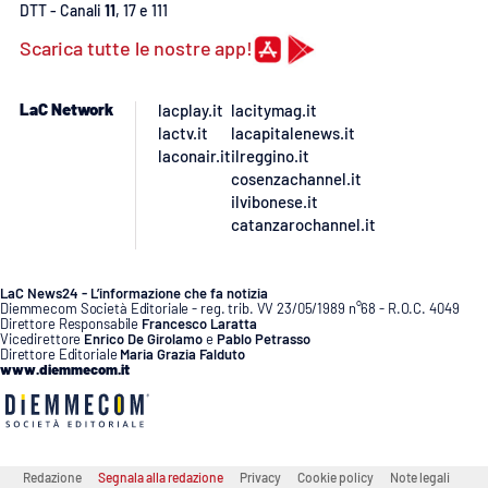
DTT - Canali
11
, 17 e 111
APP
Scarica tutte le nostre app!
Android
LaC Network
lacplay.it
lacitymag.it
lactv.it
lacapitalenews.it
Apple
laconair.it
ilreggino.it
cosenzachannel.it
ilvibonese.it
catanzarochannel.it
LaC News24 - L’informazione che fa notizia
Diemmecom Società Editoriale - reg. trib. VV 23/05/1989 n°68 - R.O.C. 4049
Direttore Responsabile
Francesco Laratta
Vicedirettore
Enrico De Girolamo
e
Pablo Petrasso
Direttore Editoriale
Maria Grazia Falduto
www.diemmecom.it
Redazione
Segnala alla redazione
Privacy
Cookie policy
Note legali