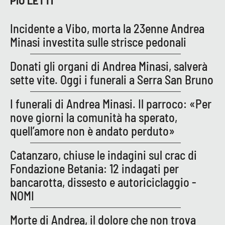
PIÙ LETTI
PROGETTI
SPECIALI
Buona Sanità Calabria
Incidente a Vibo, morta la 23enne Andrea
Minasi investita sulle strisce pedonali
LA
Donati gli organi di Andrea Minasi, salverà
CALABRIAVISIONE
sette vite. Oggi i funerali a Serra San Bruno
Destinazioni
I funerali di Andrea Minasi. Il parroco: «Per
Eventi
nove giorni la comunità ha sperato,
quell’amore non è andato perduto»
Food
Catanzaro, chiuse le indagini sul crac di
Storie
Fondazione Betania: 12 indagati per
bancarotta, dissesto e autoriciclaggio -
NOMI
LAC
NETWORK
Morte di Andrea, il dolore che non trova