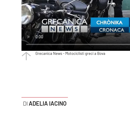
Politica
Sanità
Società
Sport
Grecanica News - Motociclisti greci a Bova
Rubriche
Good Morning Vietnam
Parchi Marini Calabria
Leggendo Alvaro insieme
ADELIA IACINO
Imprese Di Calabria
Le perfidie di Antonella Grippo