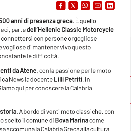
 2500 anni di presenza greca
. È quello
reci, parte
dell’Hellenic Classic Motorcycle
 e connettersi con persone orgogliose
 e vogliose di mantener vivo questo
nostante le difficoltà.
enti da Atene
, con la passione per le moto
nica News la docente
Lilli Petriti
, in
«Siamo qui per conoscere la Calabria
.
storia.
A bordo di venti moto classiche, con
no scelto il comune di
Bova Marina
come
sa accomuna la Calabria Greca alla cultura