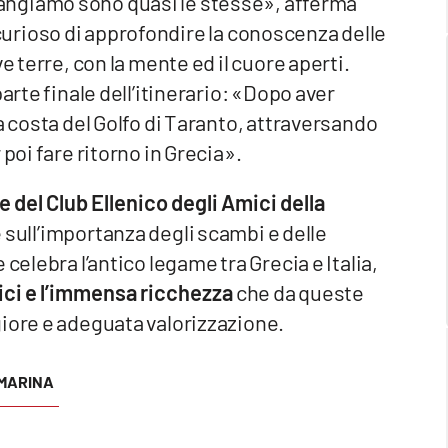
angiamo sono quasi le stesse», afferma
 è curioso di approfondire la conoscenza delle
e terre, con la mente ed il cuore aperti.
arte finale dell’itinerario: «Dopo aver
a costa del Golfo di Taranto, attraversando
poi fare ritorno in Grecia».
 e del Club Ellenico degli Amici della
re sull’importanza degli scambi e delle
celebra l’antico legame tra Grecia e Italia,
ici e l’immensa ricchezza
che da queste
giore e adeguata valorizzazione.
MARINA