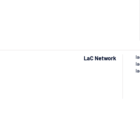
la
LaC Network
la
la