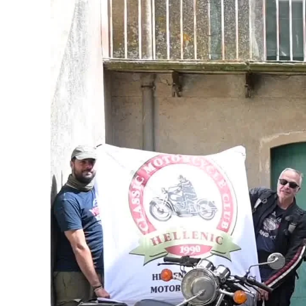
Cultura
Podcast
Meteo
Editoriali
Video
Ambiente
Cronaca
Cultura
Economia e Lavoro