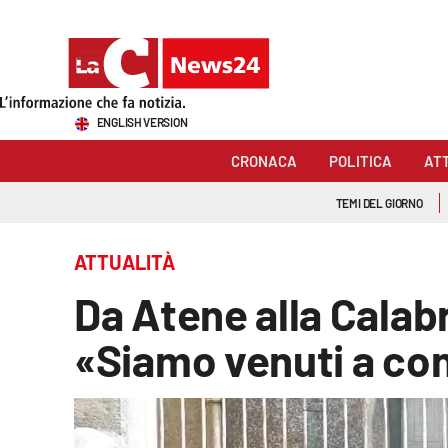
Sezioni
ENGLISH VERSION
Cronaca
CRONACA
POLITICA
AT
Politica
TEMI DEL GIORNO
Attualità
ATTUALITÀ
Economia e lavoro
Da Atene alla Calab
Italia Mondo
«Siamo venuti a cono
Sanità
Sport