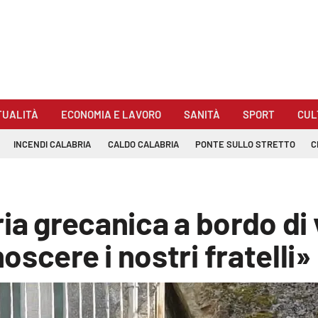
TUALITÀ
ECONOMIA E LAVORO
SANITÀ
SPORT
CUL
INCENDI CALABRIA
CALDO CALABRIA
PONTE SULLO STRETTO
C
ria grecanica a bordo di
scere i nostri fratelli»