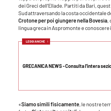
dei Greci dell’Ellade. Partiti da Bari, que
Reggio Calabria
Sud attraversando la costa occidentale de
Crotone per poi giungere nella Bovesìa
,
Cosenza
lingua greca in Aspromonte e conoscere i
Lamezia Terme
↓
LEGGI ANCHE
Progetti
speciali
Buona Sanità Calabria
GRECANICA NEWS - Consulta l'intera sezi
La
Calabriavisione
Destinazioni
Eventi
«
Siamo simili fisicamente
, le nostre te