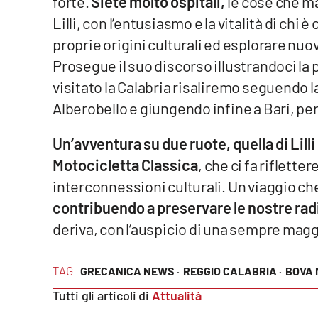
forte.
Siete molto ospitali,
le cose che m
Food
Lilli, con l’entusiasmo e la vitalità di chi
proprie origini culturali ed esplorare nuov
Storie
Prosegue il suo discorso illustrandoci la p
visitato la Calabria risaliremo seguendo l
LaC
Network
Alberobello e giungendo infine a Bari, per 
Lacplay.it
Un’avventura su due ruote, quella di Lilli
Lactv.it
Motocicletta Classica
, che ci fa riflette
interconnessioni culturali. Un viaggio che 
Laconair.it
contribuendo a preservare le nostre rad
deriva, con l’auspicio di una sempre mag
Lacitymag.it
Lacapitalenews.it
TAG
GRECANICA NEWS ·
REGGIO CALABRIA ·
BOVA 
Tutti gli articoli di
Attualità
Ilreggino.it