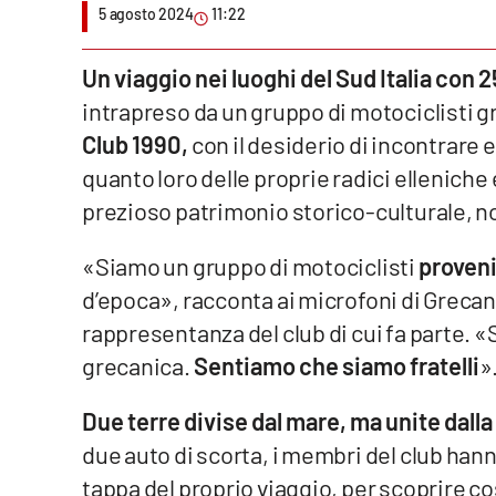
5 agosto 2024
11:22
Venti di comunicazione
Un viaggio nei luoghi del Sud Italia con
intrapreso da un gruppo di motociclisti g
Streaming
Club 1990,
con il desiderio di incontrare
LaC TV
quanto loro delle proprie radici elleniche
LaC Network
prezioso patrimonio storico-culturale, no
LaC OnAir
«Siamo un gruppo di motociclisti
proveni
d’epoca», racconta ai microfoni di Greca
Edizioni
rappresentanza del club di cui fa parte. 
locali
grecanica.
Sentiamo che siamo fratelli
»
Catanzaro
Due terre divise dal mare, ma unite dalla 
Crotone
due auto di scorta, i membri del club han
tappa del proprio viaggio, per scoprire co
Vibo Valentia