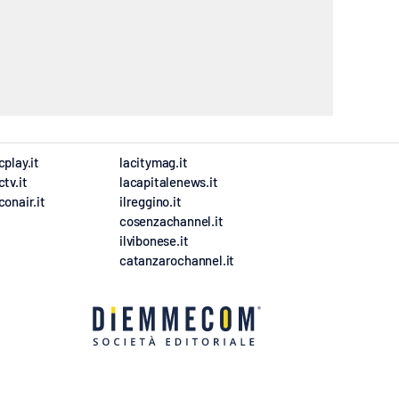
cplay.it
lacitymag.it
ctv.it
lacapitalenews.it
conair.it
ilreggino.it
cosenzachannel.it
ilvibonese.it
catanzarochannel.it