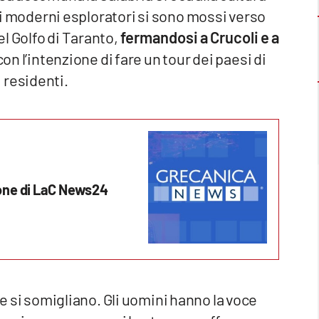
sti moderni esploratori si sono mossi verso
l Golfo di Taranto,
fermandosi a Crucoli e a
 con l’intenzione di fare un tour dei paesi di
 residenti.
one di LaC News24
rre si somigliano. Gli uomini hanno la voce