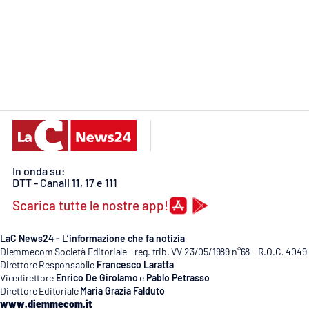
Cosenzachannel.it
Ilvibonese.it
Catanzarochannel.it
App
Android
In onda su:
Apple
DTT - Canali
11
, 17 e 111
Scarica tutte le nostre app!
LaC News24 - L’informazione che fa notizia
Diemmecom Società Editoriale - reg. trib. VV 23/05/1989 n°68 - R.O.C. 4049
Vai
Direttore Responsabile
Francesco Laratta
Vicedirettore
Enrico De Girolamo
e
Pablo Petrasso
Direttore Editoriale
Maria Grazia Falduto
www.diemmecom.it