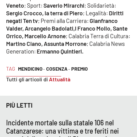
Veneto
; Sport:
Saverio Mirarchi
; Solidarietà:
Sergio Crocco, la terra di Piero
; Legalità:
Diritti
negati Ten tv
; Premi alla Carriera:
Gianfranco
EDIZIONI
LOCALI
Valder, Arcangelo Badolati,l Franco Mollo, Sante
Orrico, Marcello Arnone
; Calabria Terra di Cultura:
Catanzaro
Martino Ciano, Assunta Morrone
; Calabria News
Generation:
Ermanno Quintieri.
Crotone
Vibo Valentia
TAG
MENDICINO ·
COSENZA ·
PREMIO
Tutti gli articoli di
Attualità
Reggio Calabria
Cosenza
PIÙ LETTI
Lamezia Terme
Incidente mortale sulla statale 106 nel
Catanzarese: una vittima e tre feriti nei