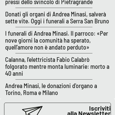
pressi dello svincolo di Pietragrande
PROGETTI
SPECIALI
Donati gli organi di Andrea Minasi, salverà
Buona Sanità Calabria
sette vite. Oggi i funerali a Serra San Bruno
I funerali di Andrea Minasi. Il parroco: «Per
LA
CALABRIAVISIONE
nove giorni la comunità ha sperato,
Destinazioni
quell’amore non è andato perduto»
Eventi
Calanna, l'elettricista Fabio Calabrò
folgorato mentre monta luminarie: morto a
Food
40 anni
Storie
Andrea Minasi, le donazioni d'organo a
Torino, Roma e Milano
LAC
NETWORK
Iscriviti
alla Newsletter