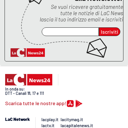
Lacplay.it
Se vuoi ricevere gratuitamente
tutte le notizie di
LaC News
Lactv.it
lascia il tuo indirizzo email e iscriviti
Laconair.it
Iscriviti
Lacitymag.it
Lacapitalenews.it
Ilreggino.it
Cosenzachannel.it
In onda su:
DTT - Canali
11
, 17 e 111
Scarica tutte le nostre app!
Ilvibonese.it
Catanzarochannel.it
LaC Network
lacplay.it
lacitymag.it
lactv.it
lacapitalenews.it