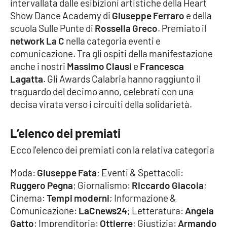
intervallata dalle esibizioni artistiche della Heart
Parchi Marini Calabria
Show Dance Academy di
Giuseppe Ferraro
e della
scuola Sulle Punte di
Rossella Greco
. Premiato il
Leggendo Alvaro insieme
network La C
nella categoria eventi e
comunicazione. Tra gli ospiti della manifestazione
Imprese Di Calabria
anche i nostri
Massimo Clausi
e
Francesca
Lagatta
. Gli Awards Calabria hanno raggiunto il
Le perfidie di Antonella Grippo
traguardo del decimo anno, celebrati con una
decisa virata verso i circuiti della solidarietà.
Venti di comunicazione
L’elenco dei premiati
Ecco l'elenco dei premiati con la relativa categoria
STREAMING
Moda:
Giuseppe Fata
; Eventi & Spettacoli:
LaC TV
Ruggero Pegna
; Giornalismo:
Riccardo Giacoia
;
Cinema:
Tempi moderni
; Informazione &
LaC Network
Comunicazione:
LaCnews24
; Letteratura:
Angela
Gatto
; Imprenditoria:
Ottierre
; Giustizia:
Armando
LaC OnAir