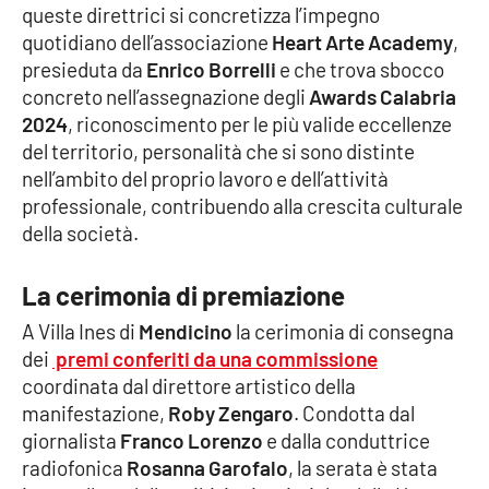
queste direttrici si concretizza l’impegno
quotidiano dell’associazione
Heart Arte Academy
,
Cultura
presieduta da
Enrico Borrelli
e che trova sbocco
concreto nell’assegnazione degli
Awards Calabria
Economia e Lavoro
2024
, riconoscimento per le più valide eccellenze
del territorio, personalità che si sono distinte
Politica
nell’ambito del proprio lavoro e dell’attività
professionale, contribuendo alla crescita culturale
Sanità
della società.
Società
La cerimonia di premiazione
Sport
A Villa Ines di
Mendicino
la cerimonia di consegna
dei
premi conferiti da una commissione
coordinata dal direttore artistico della
RUBRICHE
manifestazione,
Roby Zengaro
. Condotta dal
giornalista
Franco Lorenzo
e dalla conduttrice
Good Morning Vietnam
radiofonica
Rosanna Garofalo
, la serata è stata