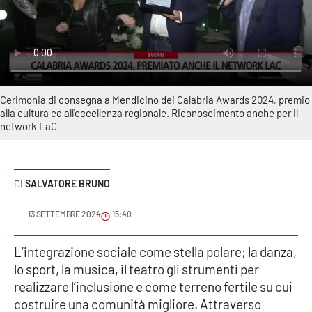
Sanità
Sport
Cultura
Cerimonia di consegna a Mendicino dei Calabria Awards 2024, premio
alla cultura ed all'eccellenza regionale. Riconoscimento anche per il
Podcast
network LaC
Meteo
SALVATORE BRUNO
Editoriali
13 SETTEMBRE 2024
15:40
VIDEO
L’integrazione sociale come stella polare; la danza,
lo sport, la musica, il teatro gli strumenti per
Ambiente
realizzare l’inclusione e come terreno fertile su cui
costruire una comunità migliore. Attraverso
Cronaca