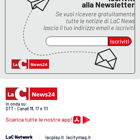
PROGETTI
SPECIALI
alla Newsletter
Se vuoi ricevere gratuitamente
Buona Sanità Calabria
tutte le notizie di
LaC News
lascia il tuo indirizzo email e iscriviti
LA
Iscriviti
CALABRIAVISIONE
Destinazioni
Eventi
Food
Storie
In onda su:
DTT - Canali
11
, 17 e 111
Scarica tutte le nostre app!
LAC
NETWORK
LaC Network
lacplay.it
lacitymag.it