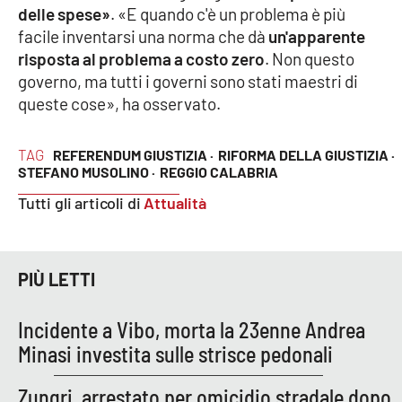
delle spese»
. «E quando c'è un problema è più
Parchi Marini Calabria
facile inventarsi una norma che dà
un'apparente
risposta al problema a costo zero
. Non questo
Leggendo Alvaro insieme
governo, ma tutti i governi sono stati maestri di
queste cose», ha osservato.
Imprese Di Calabria
TAG
Le perfidie di Antonella Grippo
REFERENDUM GIUSTIZIA ·
RIFORMA DELLA GIUSTIZIA ·
STEFANO MUSOLINO ·
REGGIO CALABRIA
Venti di comunicazione
Tutti gli articoli di
Attualità
STREAMING
PIÙ LETTI
LaC TV
Incidente a Vibo, morta la 23enne Andrea
Minasi investita sulle strisce pedonali
LaC Network
Zungri, arrestato per omicidio stradale dopo
LaC OnAir