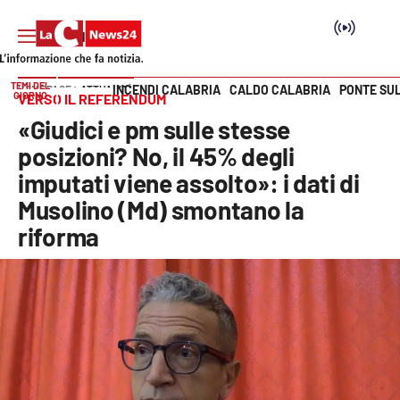
TEMI DEL
INCENDI CALABRIA
CALDO CALABRIA
PONTE SU
HOME PAGE
ATTUALITÀ
GIORNO
VERSO IL REFERENDUM
Vai
«Giudici e pm sulle stesse
SEZIONI
posizioni? No, il 45% degli
imputati viene assolto»: i dati di
Cronaca
Musolino (Md) smontano la
riforma
Politica
Attualità
Economia e lavoro
Italia Mondo