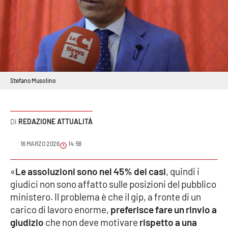
Sanità
Sport
Cultura
Stefano Musolino
Podcast
Meteo
REDAZIONE ATTUALITÀ
Editoriali
16 MARZO 2026
14:58
«
Le assoluzioni sono nel 45% dei casi
, quindi i
VIDEO
giudici non sono affatto sulle posizioni del pubblico
ministero. Il problema è che il gip, a fronte di un
Ambiente
carico di lavoro enorme,
preferisce fare un rinvio a
giudizio
che non deve motivare
rispetto a una
Cronaca