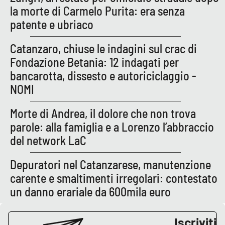
la morte di Carmelo Purita: era senza
patente e ubriaco
EDIZIONI
LOCALI
Catanzaro, chiuse le indagini sul crac di
Fondazione Betania: 12 indagati per
Catanzaro
bancarotta, dissesto e autoriciclaggio -
Crotone
NOMI
Morte di Andrea, il dolore che non trova
Vibo Valentia
parole: alla famiglia e a Lorenzo l’abbraccio
Reggio Calabria
del network LaC
Depuratori nel Catanzarese, manutenzione
Cosenza
carente e smaltimenti irregolari: contestato
Lamezia Terme
un danno erariale da 600mila euro
Iscriviti