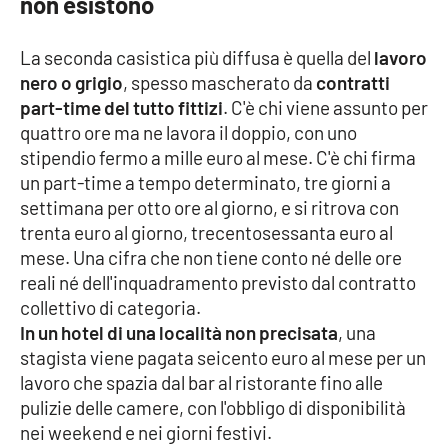
non esistono
PROGETTI
SPECIALI
Buona Sanità Calabria
La seconda casistica più diffusa è quella del
lavoro
nero o grigio
, spesso mascherato da
contratti
part-time del tutto fittizi
. C'è chi viene assunto per
LA
quattro ore ma ne lavora il doppio, con uno
CALABRIAVISIONE
stipendio fermo a mille euro al mese. C'è chi firma
Destinazioni
un part-time a tempo determinato, tre giorni a
settimana per otto ore al giorno, e si ritrova con
Eventi
trenta euro al giorno, trecentosessanta euro al
mese. Una cifra che non tiene conto né delle ore
Food
reali né dell'inquadramento previsto dal contratto
collettivo di categoria.
Storie
In un hotel di una località non precisata
, una
stagista viene pagata seicento euro al mese per un
lavoro che spazia dal bar al ristorante fino alle
LAC
pulizie delle camere, con l'obbligo di disponibilità
NETWORK
nei weekend e nei giorni festivi.