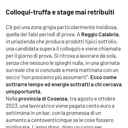
Lacplay.it
Colloqui-truffa e stage mai retribuiti
Lactv.it
C'è poi una zona grigia particolarmente insidiosa,
Laconair.it
quella dei falsi periodi di prova. A
Reggio Calabria
,
in un'azienda che produce prodotti tipici sott'olio,
Lacitymag.it
una candidata supera il colloquio e viene chiamata
per il giorno di prova. Si ritrova a lavorare da sola,
Lacapitalenews.it
senza che nessuno le spieghi nulla, in una giornata
surreale che si conclude a metà mattinata con un
Ilreggino.it
secco “non possiamo più assumerti”.
Ecco come
sottrarre tempo ed energie sottratti a chi cercava
Cosenzachannel.it
un'opportunità.
Nella
provincia di Cosenza
, tra agosto e ottobre
Ilvibonese.it
2023, una lavoratrice viene pagata cento euro a
settimana in un bar, con la promessa di un
Catanzarochannel.it
aumento a centoventicinque se le cose fossero
migliorate. L'anno dopo, dopo un corso per