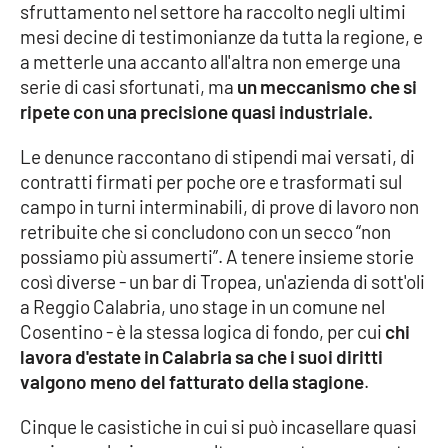
sfruttamento nel settore ha raccolto negli ultimi
mesi decine di testimonianze da tutta la regione, e
Cultura
a metterle una accanto all'altra non emerge una
serie di casi sfortunati, ma
un meccanismo che si
Economia e Lavoro
ripete con una precisione quasi industriale.
Politica
Le denunce raccontano di stipendi mai versati, di
contratti firmati per poche ore e trasformati sul
Sanità
campo in turni interminabili, di prove di lavoro non
retribuite che si concludono con un secco “non
Società
possiamo più assumerti”. A tenere insieme storie
così diverse - un bar di Tropea, un'azienda di sott'oli
Sport
a Reggio Calabria, uno stage in un comune nel
Cosentino - è la stessa logica di fondo, per cui
chi
lavora d'estate in Calabria sa che i suoi diritti
RUBRICHE
valgono meno del fatturato della stagione
.
Good Morning Vietnam
Cinque le casistiche in cui si può incasellare quasi