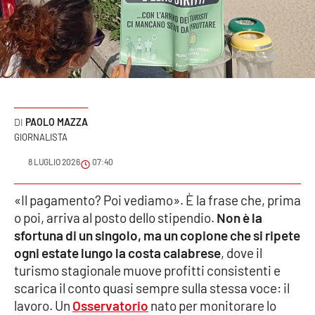
Sanità
Sport
Cultura
Podcast
PAOLO MAZZA
GIORNALISTA
Meteo
8 LUGLIO 2026
07:40
Editoriali
«Il pagamento? Poi vediamo». È la frase che, prima
o poi, arriva al posto dello stipendio.
Non è la
sfortuna di un singolo, ma un copione che si ripete
VIDEO
ogni estate lungo la costa calabrese
, dove il
turismo stagionale muove profitti consistenti e
Ambiente
scarica il conto quasi sempre sulla stessa voce: il
lavoro. Un
Osservatorio
nato per monitorare lo
Cronaca