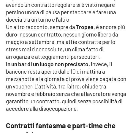
avendo un contratto regolare si è visto negare
persino un'ora di pausa per staccare e fare una
doccia tra un turno e l'altro.
EDIZIONI
LOCALI
Un altro racconto, sempre da
Tropea
, è ancora più
duro: nessun contratto, nessun giorno libero da
Catanzaro
maggio a settembre, malattie contratte per lo
stress mai riconosciute, un clima fatto di
Crotone
arroganza e atteggiamenti persecutori.
In un bar di un luogo non precisato,
invece, il
Vibo Valentia
bancone resta aperto dalle 10 di mattina a
mezzanotte e la giornata di prova viene pagata con
Reggio Calabria
un voucher. L'attività, tra l’altro, chiude tra
novembre e febbraio senza che al lavoratore venga
Cosenza
garantito un contratto, quindi senza possibilità di
accedere alla disoccupazione.
Lamezia Terme
Contratti fantasma e part-time che