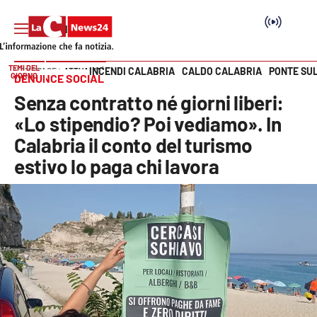
TEMI DEL
INCENDI CALABRIA
CALDO CALABRIA
PONTE SU
HOME PAGE
ATTUALITÀ
GIORNO
DENUNCE SOCIAL
Vai
Senza contratto né giorni liberi:
SEZIONI
«Lo stipendio? Poi vediamo». In
Calabria il conto del turismo
Cronaca
estivo lo paga chi lavora
Politica
Attualità
Economia e lavoro
Italia Mondo