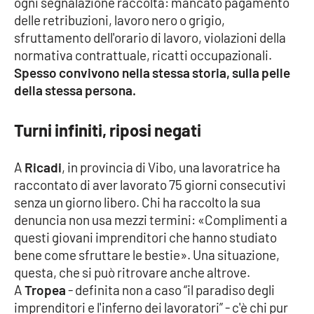
ogni segnalazione raccolta: mancato pagamento
Parchi Marini Calabria
delle retribuzioni, lavoro nero o grigio,
sfruttamento dell'orario di lavoro, violazioni della
Leggendo Alvaro insieme
normativa contrattuale, ricatti occupazionali.
Spesso convivono nella stessa storia, sulla pelle
Imprese Di Calabria
della stessa persona.
Le perfidie di Antonella Grippo
Turni infiniti, riposi negati
Venti di comunicazione
A
Ricadi
, in provincia di Vibo, una lavoratrice ha
raccontato di aver lavorato 75 giorni consecutivi
senza un giorno libero. Chi ha raccolto la sua
STREAMING
denuncia non usa mezzi termini: «Complimenti a
questi giovani imprenditori che hanno studiato
LaC TV
bene come sfruttare le bestie». Una situazione,
questa, che si può ritrovare anche altrove.
LaC Network
A
Tropea
- definita non a caso “il paradiso degli
imprenditori e l'inferno dei lavoratori” - c'è chi pur
LaC OnAir