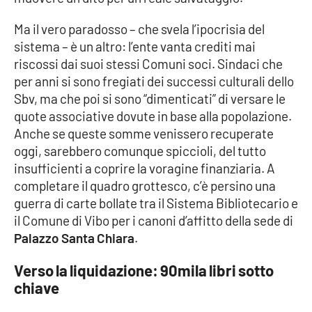
PROGETTI
SPECIALI
Ma il vero paradosso – che svela l’ipocrisia del
Buona Sanità Calabria
sistema – è un altro: l’ente vanta crediti mai
riscossi dai suoi stessi Comuni soci. Sindaci che
per anni si sono fregiati dei successi culturali dello
LA
CALABRIAVISIONE
Sbv, ma che poi si sono “dimenticati” di versare le
quote associative dovute in base alla popolazione.
Destinazioni
Anche se queste somme venissero recuperate
oggi, sarebbero comunque spiccioli, del tutto
Eventi
insufficienti a coprire la voragine finanziaria. A
completare il quadro grottesco, c’è persino una
Food
guerra di carte bollate tra il Sistema Bibliotecario e
il Comune di Vibo per i canoni d’affitto della sede di
Storie
Palazzo Santa Chiara
.
Verso la liquidazione: 90mila libri sotto
LAC
NETWORK
chiave