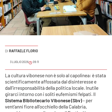
Sanità
Sport
Cultura
Podcast
RAFFAELE FLORIO
Meteo
3 LUGLIO 2026
09:11
Editoriali
La cultura vibonese non è solo al capolinea: è stata
scientificamente affossata dal disinteresse e
VIDEO
dall’irresponsabilità della politica locale. Inutile
girarci intorno con i soliti eufemismi felpati. Il
Ambiente
Sistema Bibliotecario Vibonese (Sbv)
– per
vent’anni fiore all’occhiello della Calabria,
Cronaca