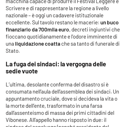
macchina capace di produrre il Festival Leggere e
Scrivere e di rappresentare la regione a livello
Cultura
nazionale – è oggi un cadavere istituzionale
eccellente. Sul tavolo restano le macerie:
un buco
Economia e Lavoro
finanziario da 700mila euro
, decreti ingiuntivi che
fioccano quotidianamente e l’odore imminente di
Politica
una
liquidazione coatta
che sa tanto di funerale di
Stato.
Sanità
La fuga dei sindaci: la vergogna delle
Società
sedie vuote
L’ultima, desolante conferma del disastro si è
Sport
consumata nell’aula dell’assemblea dei sindaci. Un
appuntamento cruciale, dove si decideva la vita o
la morte dell’ente, trasformato in una farsa
RUBRICHE
dall’assenteismo di massa dei primi cittadini del
Good Morning Vietnam
Vibonese. All’appello hanno risposto in due: il
sindaco del capoluogo (nonché presidente del