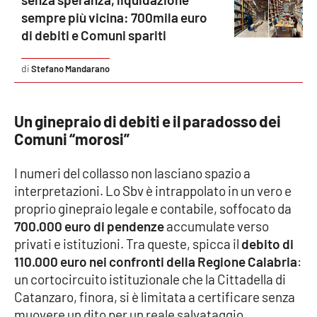
sempre più vicina: 700mila euro
di debiti e Comuni spariti
EDIZIONI
LOCALI
Stefano Mandarano
Catanzaro
Un ginepraio di debiti e il paradosso dei
Crotone
Comuni “morosi”
Vibo Valentia
I numeri del collasso non lasciano spazio a
interpretazioni. Lo Sbv è intrappolato in un vero e
Reggio Calabria
proprio ginepraio legale e contabile, soffocato da
700.000 euro di pendenze
accumulate verso
Cosenza
privati e istituzioni. Tra queste, spicca il
debito di
110.000 euro nei confronti della Regione Calabria
:
Lamezia Terme
un cortocircuito istituzionale che la Cittadella di
Catanzaro, finora, si è limitata a certificare senza
muovere un dito per un reale salvataggio.