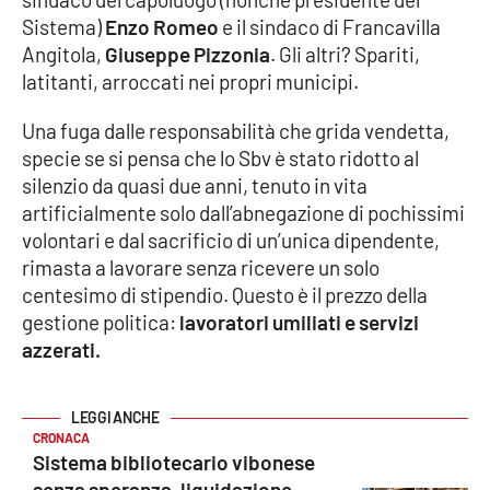
Parchi Marini Calabria
Sistema)
Enzo Romeo
e il sindaco di Francavilla
Angitola,
Giuseppe Pizzonia
. Gli altri? Spariti,
Leggendo Alvaro insieme
latitanti, arroccati nei propri municipi.
Una fuga dalle responsabilità che grida vendetta,
Imprese Di Calabria
specie se si pensa che lo Sbv è stato ridotto al
silenzio da quasi due anni, tenuto in vita
Le perfidie di Antonella Grippo
artificialmente solo dall’abnegazione di pochissimi
volontari e dal sacrificio di un’unica dipendente,
Venti di comunicazione
rimasta a lavorare senza ricevere un solo
centesimo di stipendio. Questo è il prezzo della
gestione politica:
lavoratori umiliati e servizi
STREAMING
azzerati.
LaC TV
LaC Network
CRONACA
Sistema bibliotecario vibonese
LaC OnAir
senza speranza, liquidazione