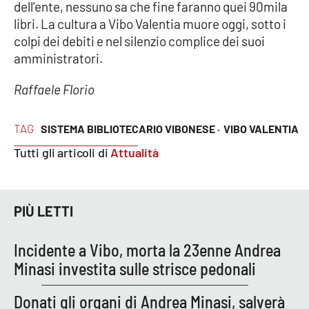
dell’ente, nessuno sa che fine faranno quei 90mila
libri. La cultura a Vibo Valentia muore oggi, sotto i
APP
colpi dei debiti e nel silenzio complice dei suoi
amministratori.
Android
Raffaele Florio
Apple
TAG
SISTEMA BIBLIOTECARIO VIBONESE ·
VIBO VALENTIA
Tutti gli articoli di
Attualità
PIÙ LETTI
Incidente a Vibo, morta la 23enne Andrea
Minasi investita sulle strisce pedonali
Donati gli organi di Andrea Minasi, salverà