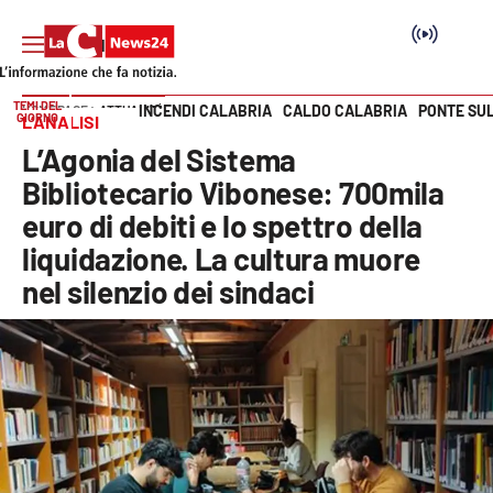
TEMI DEL
INCENDI CALABRIA
CALDO CALABRIA
PONTE SU
HOME PAGE
ATTUALITÀ
GIORNO
L’ANALISI
Vai
L’Agonia del Sistema
SEZIONI
Bibliotecario Vibonese: 700mila
euro di debiti e lo spettro della
Cronaca
liquidazione. La cultura muore
nel silenzio dei sindaci
Politica
Attualità
Economia e lavoro
Italia Mondo