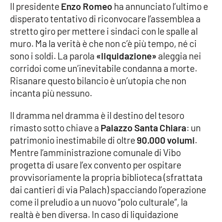
Lacplay.it
Il presidente
Enzo Romeo
ha annunciato l’ultimo e
disperato tentativo di riconvocare l’assemblea a
Lactv.it
stretto giro per mettere i sindaci con le spalle al
muro. Ma la verità è che non c’è più tempo, né ci
Laconair.it
sono i soldi. La parola
«liquidazione»
aleggia nei
corridoi come un’inevitabile condanna a morte.
Lacitymag.it
Risanare questo bilancio è un’utopia che non
incanta più nessuno.
Lacapitalenews.it
Il dramma nel dramma è il destino del tesoro
rimasto sotto chiave a
Palazzo Santa Chiara
: un
Ilreggino.it
patrimonio inestimabile di oltre
90.000 volumi
.
Mentre l’amministrazione comunale di Vibo
Cosenzachannel.it
progetta di usare l’ex convento per ospitare
provvisoriamente la propria biblioteca (sfrattata
Ilvibonese.it
dai cantieri di via Palach) spacciando l’operazione
come il preludio a un nuovo “polo culturale”, la
Catanzarochannel.it
realtà è ben diversa. In caso di liquidazione