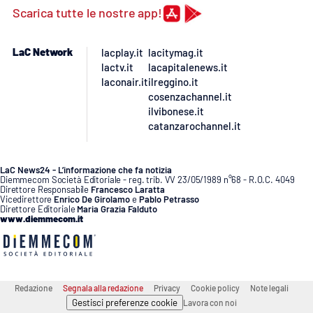
Scarica tutte le nostre app!
APP
LaC Network
lacplay.it
lacitymag.it
Android
lactv.it
lacapitalenews.it
laconair.it
ilreggino.it
Apple
cosenzachannel.it
ilvibonese.it
catanzarochannel.it
LaC News24 - L’informazione che fa notizia
Diemmecom Società Editoriale - reg. trib. VV 23/05/1989 n°68 - R.O.C. 4049
Direttore Responsabile
Francesco Laratta
Vicedirettore
Enrico De Girolamo
e
Pablo Petrasso
Direttore Editoriale
Maria Grazia Falduto
www.diemmecom.it
Redazione
Segnala alla redazione
Privacy
Cookie policy
Note legali
Gestisci preferenze cookie
Lavora con noi