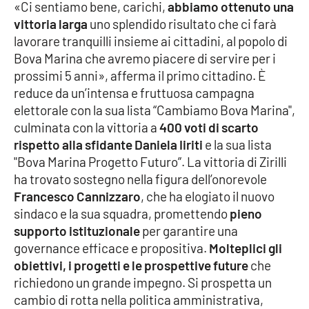
«Ci sentiamo bene, carichi,
abbiamo ottenuto una
vittoria larga
uno splendido risultato che ci farà
Cultura
lavorare tranquilli insieme ai cittadini, al popolo di
Bova Marina che avremo piacere di servire per i
Economia e Lavoro
prossimi 5 anni», afferma il primo cittadino. È
reduce da un’intensa e fruttuosa campagna
Politica
elettorale con la sua lista “Cambiamo Bova Marina",
culminata con la vittoria a
400 voti di scarto
Sanità
rispetto alla sfidante Daniela Iiriti
e la sua lista
"Bova Marina Progetto Futuro”. La vittoria di Zirilli
Società
ha trovato sostegno nella figura dell’onorevole
Francesco Cannizzaro
, che ha elogiato il nuovo
Sport
sindaco e la sua squadra, promettendo
pieno
supporto istituzionale
per garantire una
governance efficace e propositiva.
Molteplici gli
RUBRICHE
obiettivi, i progetti e le prospettive future
che
richiedono un grande impegno. Si prospetta un
Good Morning Vietnam
cambio di rotta nella politica amministrativa,