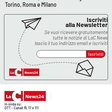
Lacplay.it
Torino, Roma e Milano
Lactv.it
Iscriviti
alla Newsletter
Laconair.it
Se vuoi ricevere gratuitamente
tutte le notizie di
LaC News
Lacitymag.it
lascia il tuo indirizzo email e iscriviti
Lacapitalenews.it
Iscriviti
Ilreggino.it
Cosenzachannel.it
Ilvibonese.it
Catanzarochannel.it
In onda su:
DTT - Canali
11
, 17 e 111