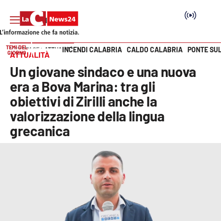
TEMI DEL
INCENDI CALABRIA
CALDO CALABRIA
PONTE SU
HOME PAGE
ATTUALITÀ
GIORNO
ATTUALITÀ
Vai
Un giovane sindaco e una nuova
SEZIONI
era a Bova Marina: tra gli
obiettivi di Zirilli anche la
Cronaca
valorizzazione della lingua
grecanica
Politica
Attualità
Economia e lavoro
Italia Mondo