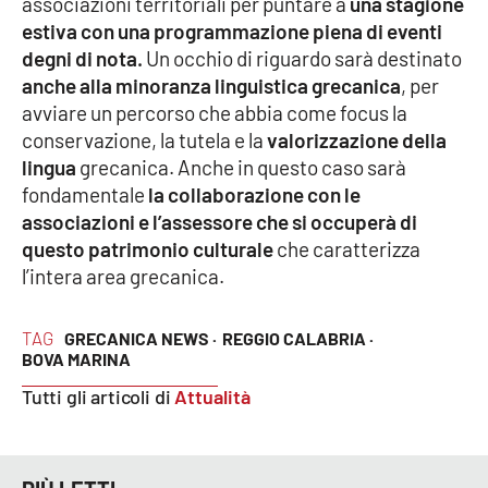
associazioni territoriali per puntare a
una stagione
estiva con una programmazione piena di eventi
degni di nota.
Un occhio di riguardo sarà destinato
EDIZIONI
anche alla minoranza linguistica grecanica
, per
LOCALI
avviare un percorso che abbia come focus la
Catanzaro
conservazione, la tutela e la
valorizzazione della
lingua
grecanica. Anche in questo caso sarà
Crotone
fondamentale
la collaborazione con le
associazioni e l’assessore che si occuperà di
Vibo Valentia
questo patrimonio culturale
che caratterizza
l’intera area grecanica.
Reggio Calabria
TAG
GRECANICA NEWS ·
REGGIO CALABRIA ·
Cosenza
BOVA MARINA
Tutti gli articoli di
Attualità
Lamezia Terme