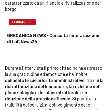
caratterizzato da un rilancio e rivitalizzazione del
Parchi Marini Calabria
borgo.
Leggendo Alvaro insieme
↓
LEGGI ANCHE
Imprese Di Calabria
GRECANICA NEWS - Consulta l'intera sezione
di LaC News24
Le perfidie di Antonella Grippo
Venti di comunicazione
Durante l’intervista il primo cittadino ha espresso
STREAMING
la sua gratitudine ed emozione e ha inoltre
delineato le sue priorità amministrative
, tra cui
la
LaC TV
ristrutturazione del lungomare, la revisione del
piano spiaggia e del piano strutturale e la
LaC Network
riduzione della pressione fiscale
. Si punta alla
fruibilità dei servizi, al coinvolgimento delle
LaC OnAir