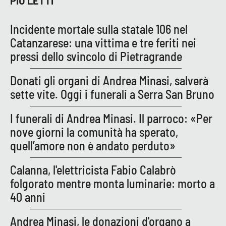
PIÙ LETTI
PROGETTI
SPECIALI
Buona Sanità Calabria
Incidente mortale sulla statale 106 nel
Catanzarese: una vittima e tre feriti nei
pressi dello svincolo di Pietragrande
LA
CALABRIAVISIONE
Donati gli organi di Andrea Minasi, salverà
Destinazioni
sette vite. Oggi i funerali a Serra San Bruno
Eventi
I funerali di Andrea Minasi. Il parroco: «Per
nove giorni la comunità ha sperato,
Food
quell’amore non è andato perduto»
Storie
Calanna, l'elettricista Fabio Calabrò
folgorato mentre monta luminarie: morto a
40 anni
LAC
NETWORK
Andrea Minasi, le donazioni d'organo a