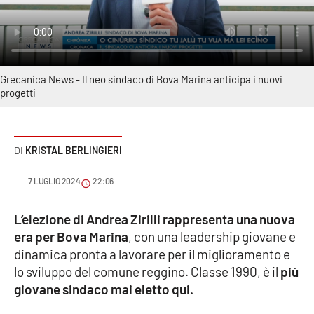
Sanità
Sport
Grecanica News - Il neo sindaco di Bova Marina anticipa i nuovi
Cultura
progetti
Podcast
KRISTAL BERLINGIERI
Meteo
7 LUGLIO 2024
22:06
Editoriali
L’elezione di Andrea Zirilli rappresenta una nuova
era per Bova Marina
, con una leadership giovane e
VIDEO
dinamica pronta a lavorare per il miglioramento e
lo sviluppo del comune reggino. Classe 1990, è il
più
Ambiente
giovane sindaco mai eletto qui.
Cronaca