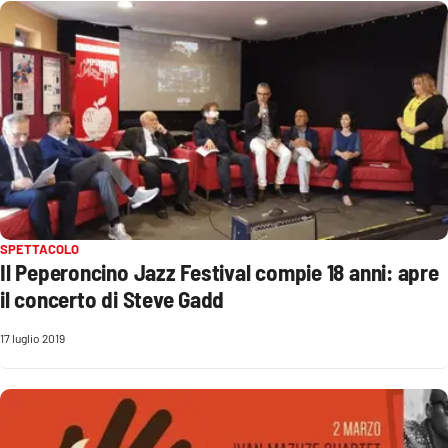
Cultura
Economia e Lavoro
Politica
Sanità
Società
SPETTACOLO
Il Peperoncino Jazz Festival compie 18 anni: apre
il concerto di Steve Gadd
Sport
17 luglio 2019
RUBRICHE
Good Morning Vietnam