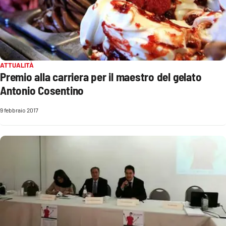
EDIZIONI
LOCALI
Catanzaro
ATTUALITÀ
Premio alla carriera per il maestro del gelato
Crotone
Antonio Cosentino
9 febbraio 2017
Vibo Valentia
Reggio Calabria
Cosenza
Lamezia Terme