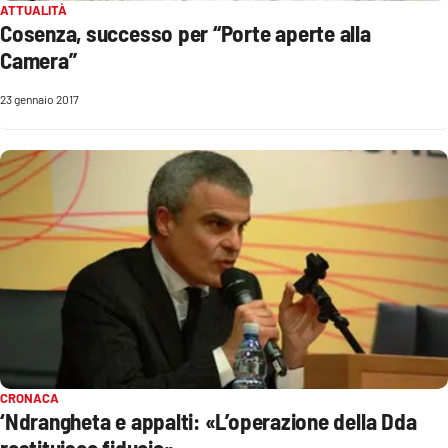
Lacplay.it
ATTUALITÀ
Cosenza, successo per “Porte aperte alla
Lactv.it
Camera”
23 gennaio 2017
Laconair.it
Lacitymag.it
Lacapitalenews.it
Ilreggino.it
Cosenzachannel.it
Ilvibonese.it
CRONACA
Catanzarochannel.it
‘Ndrangheta e appalti: «L’operazione della Dda
restituisce fiducia»