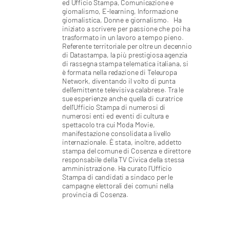
ed Ufficio Stampa, Comunicazione e
Sanità
giornalismo, E-learning, Informazione
giornalistica, Donne e giornalismo.
Ha
iniziato a scrivere per passione che poi ha
Sport
trasformato in un lavoro a tempo pieno.
Referente territoriale per oltre un decennio
di Datastampa, la più prestigiosa agenzia
Cultura
di rassegna stampa telematica italiana, si
è formata nella redazione di Teleuropa
Network, diventando il volto di punta
Podcast
dell’emittente televisiva calabrese. Tra le
sue esperienze anche quella di curatrice
dell’Ufficio Stampa di numerosi di
Meteo
numerosi enti ed eventi di cultura e
spettacolo tra cui Moda Movie,
manifestazione consolidata a livello
Editoriali
internazionale. È stata, inoltre, addetto
stampa del comune di Cosenza e direttore
responsabile della TV Civica della stessa
amministrazione. Ha curato l'Ufficio
VIDEO
Stampa di candidati a sindaco per le
campagne elettorali dei comuni nella
provincia di Cosenza.
Ambiente
Cronaca