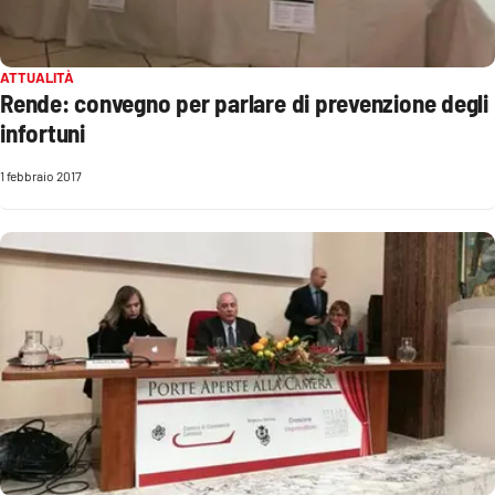
PROGETTI
SPECIALI
Buona Sanità Calabria
ATTUALITÀ
Rende: convegno per parlare di prevenzione degli
infortuni
LA
CALABRIAVISIONE
1 febbraio 2017
Destinazioni
Eventi
Food
Storie
LAC
NETWORK