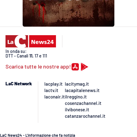
In onda su:
DTT - Canali
11
, 17 e 111
Scarica tutte le nostre app!
LaC Network
lacplay.it
lacitymag.it
lactv.it
lacapitalenews.it
laconair.it
ilreggino.it
cosenzachannel.it
ilvibonese.it
catanzarochannel.it
LaC News24 - L’informazione che fa notizia