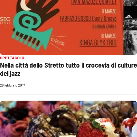
Parchi Marini Calabria
Leggendo Alvaro insieme
Imprese Di Calabria
Le perfidie di Antonella Grippo
SPETTACOLO
Nella città dello Stretto tutto il crocevia di culture
Venti di comunicazione
del jazz
26 febbraio 2017
STREAMING
LaC TV
LaC Network
LaC OnAir