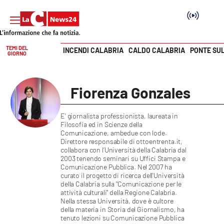
TEMI DEL
INCENDI CALABRIA
CALDO CALABRIA
PONTE SU
GIORNO
Vai
SEZIONI
Fiorenza Gonzales
Cronaca
E' giornalista professionista, laureata in
Filosofia ed in Scienze della
Politica
Comunicazione, ambedue con lode.
Direttore responsabile di ottoentrenta.it,
collabora con l’Università della Calabria dal
Attualità
2003 tenendo seminari su Uffici Stampa e
Comunicazione Pubblica. Nel 2007 ha
curato il progetto di ricerca dell'Università
Economia e lavoro
della Calabria sulla "Comunicazione per le
attività culturali" della Regione Calabria.
Nella stessa Università, dove è cultore
Italia Mondo
della materia in Storia del Giornalismo, ha
tenuto lezioni su Comunicazione Pubblica