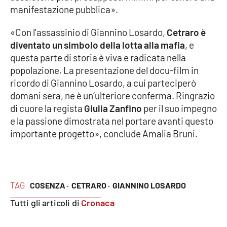
PROGETTI
SPECIALI
manifestazione pubblica».
Buona Sanità Calabria
«Con l'assassinio di Giannino Losardo,
Cetraro è
diventato un simbolo della lotta alla mafia
, e
questa parte di storia è viva e radicata nella
LA
CALABRIAVISIONE
popolazione. La presentazione del docu-film in
ricordo di Giannino Losardo, a cui parteciperò
Destinazioni
domani sera, ne è un’ulteriore conferma. Ringrazio
di cuore la regista
Giulia Zanfino
per il suo impegno
Eventi
e la passione dimostrata nel portare avanti questo
importante progetto», conclude Amalia Bruni.
Food
Storie
TAG
COSENZA ·
CETRARO ·
GIANNINO LOSARDO
Tutti gli articoli di
Cronaca
LAC
NETWORK