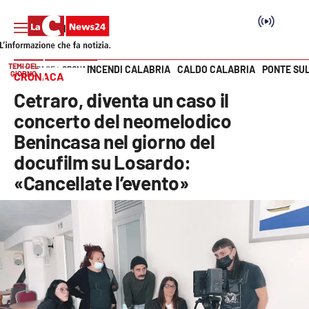
TEMI DEL
INCENDI CALABRIA
CALDO CALABRIA
PONTE SU
HOME PAGE
CRONACA
GIORNO
CRONACA
Vai
Cetraro, diventa un caso il
SEZIONI
concerto del neomelodico
Benincasa nel giorno del
Cronaca
docufilm su Losardo:
«Cancellate l’evento»
Politica
Attualità
Economia e lavoro
Italia Mondo