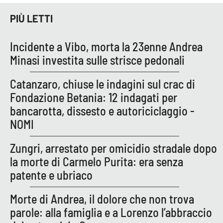
Lacplay.it
PIÙ LETTI
Lactv.it
Incidente a Vibo, morta la 23enne Andrea
Laconair.it
Minasi investita sulle strisce pedonali
Lacitymag.it
Catanzaro, chiuse le indagini sul crac di
Fondazione Betania: 12 indagati per
Lacapitalenews.it
bancarotta, dissesto e autoriciclaggio -
NOMI
Ilreggino.it
Zungri, arrestato per omicidio stradale dopo
Cosenzachannel.it
la morte di Carmelo Purita: era senza
patente e ubriaco
Ilvibonese.it
Morte di Andrea, il dolore che non trova
Catanzarochannel.it
parole: alla famiglia e a Lorenzo l’abbraccio