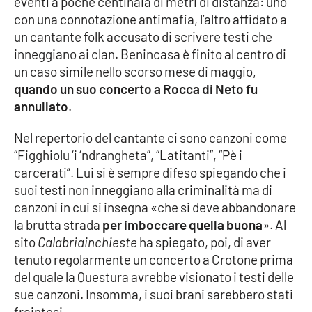
eventi a poche centinaia di metri di distanza: uno
con una connotazione antimafia, l’altro affidato a
Cultura
un cantante folk accusato di scrivere testi che
inneggiano ai clan. Benincasa è finito al centro di
Economia e Lavoro
un caso simile nello scorso mese di maggio,
quando un suo concerto a Rocca di Neto fu
Politica
annullato
.
Sanità
Nel repertorio del cantante ci sono canzoni come
“Figghiolu ‘i ‘ndrangheta”, “Latitanti”, “Pè i
carcerati”. Lui si è sempre difeso spiegando che i
Società
suoi testi non inneggiano alla criminalità ma di
canzoni in cui si insegna «che si deve abbandonare
Sport
la brutta strada
per imboccare quella buona
». Al
sito
Calabriainchieste
ha spiegato, poi, di aver
tenuto regolarmente un concerto a Crotone prima
RUBRICHE
del quale la Questura avrebbe visionato i testi delle
Good Morning Vietnam
sue canzoni. Insomma, i suoi brani sarebbero stati
fraintesi.