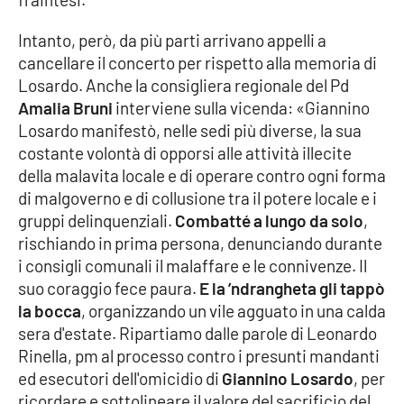
Parchi Marini Calabria
Intanto, però, da più parti arrivano appelli a
cancellare il concerto per rispetto alla memoria di
Leggendo Alvaro insieme
Losardo. Anche la consigliera regionale del Pd
Amalia Bruni
interviene sulla vicenda: «Giannino
Imprese Di Calabria
Losardo manifestò, nelle sedi più diverse, la sua
costante volontà di opporsi alle attività illecite
Le perfidie di Antonella Grippo
della malavita locale e di operare contro ogni forma
di malgoverno e di collusione tra il potere locale e i
Venti di comunicazione
gruppi delinquenziali.
Combatté a lungo da solo
,
rischiando in prima persona, denunciando durante
i consigli comunali il malaffare e le connivenze. Il
STREAMING
suo coraggio fece paura.
E la ’ndrangheta gli tappò
LaC TV
la bocca
, organizzando un vile agguato in una calda
sera d'estate. Ripartiamo dalle parole di Leonardo
Rinella, pm al processo contro i presunti mandanti
LaC Network
ed esecutori dell'omicidio di
Giannino Losardo
, per
ricordare e sottolineare il valore del sacrificio del
LaC OnAir