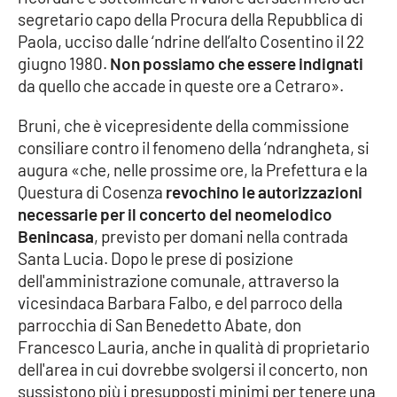
segretario capo della Procura della Repubblica di
Paola, ucciso dalle ‘ndrine dell’alto Cosentino il 22
giugno 1980.
Non possiamo che essere indignati
EDIZIONI
LOCALI
da quello che accade in queste ore a Cetraro».
Catanzaro
Bruni, che è vicepresidente della commissione
consiliare contro il fenomeno della ‘ndrangheta, si
Crotone
augura «che, nelle prossime ore, la Prefettura e la
Questura di Cosenza
revochino le autorizzazioni
Vibo Valentia
necessarie per il concerto del neomelodico
Benincasa
, previsto per domani nella contrada
Reggio Calabria
Santa Lucia. Dopo le prese di posizione
dell'amministrazione comunale, attraverso la
Cosenza
vicesindaca Barbara Falbo, e del parroco della
parrocchia di San Benedetto Abate, don
Lamezia Terme
Francesco Lauria, anche in qualità di proprietario
dell'area in cui dovrebbe svolgersi il concerto, non
sussistono più i presupposti minimi per tenere una