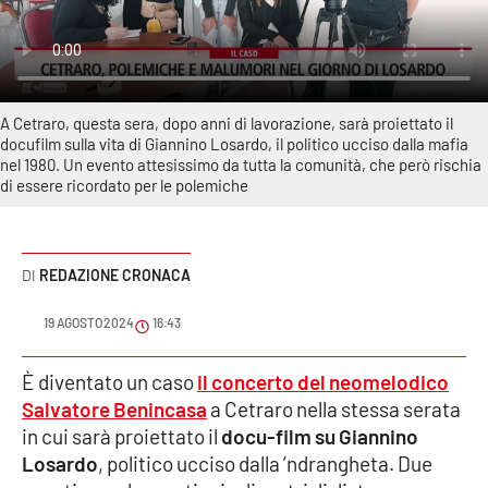
Sanità
Sport
A Cetraro, questa sera, dopo anni di lavorazione, sarà proiettato il
Cultura
docufilm sulla vita di Giannino Losardo, il politico ucciso dalla mafia
nel 1980. Un evento attesissimo da tutta la comunità, che però rischia
Podcast
di essere ricordato per le polemiche
Meteo
REDAZIONE CRONACA
Editoriali
19 AGOSTO 2024
16:43
VIDEO
È diventato un caso
il concerto del neomelodico
Salvatore Benincasa
a Cetraro nella stessa serata
Ambiente
in cui sarà proiettato il
docu-film su Giannino
Losardo
, politico ucciso dalla ’ndrangheta. Due
Cronaca