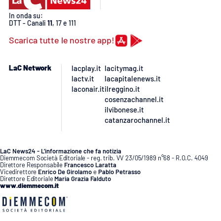
In onda su:
DTT - Canali
11
, 17 e 111
Scarica tutte le nostre app!
LaC Network
lacplay.it
lacitymag.it
lactv.it
lacapitalenews.it
laconair.it
ilreggino.it
cosenzachannel.it
ilvibonese.it
catanzarochannel.it
LaC News24 - L’informazione che fa notizia
Diemmecom Società Editoriale - reg. trib. VV 23/05/1989 n°68 - R.O.C. 4049
Direttore Responsabile
Francesco Laratta
Vicedirettore
Enrico De Girolamo
e
Pablo Petrasso
Direttore Editoriale
Maria Grazia Falduto
www.diemmecom.it