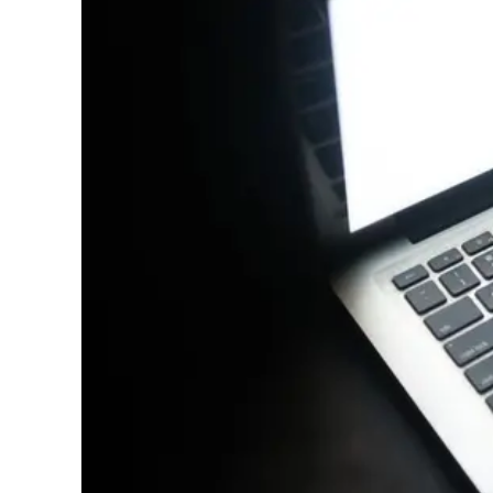
Cultura
Podcast
Meteo
Editoriali
Video
Ambiente
Cronaca
Cultura
Economia e Lavoro