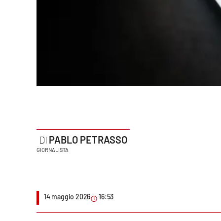
Politica
Sanità
Società
Sport
Rubriche
Good Morning Vietnam
PABLO PETRASSO
Parchi Marini Calabria
GIORNALISTA
Leggendo Alvaro insieme
Imprese Di Calabria
14 maggio 2026
16:53
Le perfidie di Antonella Grippo