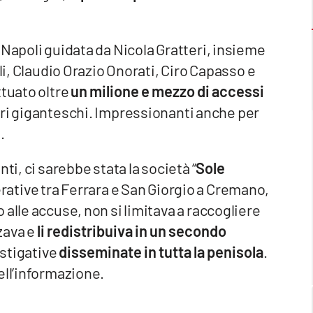
 Napoli guidata da Nicola Gratteri, insieme
lli, Claudio Orazio Onorati, Ciro Capasso e
ttuato oltre
un milione e mezzo di accessi
ri giganteschi. Impressionanti anche per
.
ti, ci sarebbe stata la società “
Sole
erative tra Ferrara e San Giorgio a Cremano,
alle accuse, non si limitava a raccogliere
zzava e
li redistribuiva in un secondo
estigative
disseminate in tutta la penisola
.
ell’informazione.