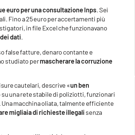
e euro per una consultazione Inps
. Sei
ali. Fino a 25 euro per accertamenti più
stigatori, in file Excel che funzionavano
dei dati
.
o false fatture, denaro contante e
o studiato per
mascherare la corruzione
isure cautelari, descrive «
un ben
su una rete stabile di poliziotti, funzionari
i. Una macchina oliata, talmente efficiente
e migliaia di richieste illegali
senza