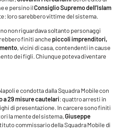
e e persino il
Consiglio Supremo dell’Islam
te: loro sarebbero vittime del sistema.
meno non riguardava soltanto personaggi
rebbero finiti anche
piccoli imprenditori,
dimento
, vicini di casa, contendenti in cause
amento dei figli. Chiunque poteva diventare
Napoli e condotta dalla Squadra Mobile con
o a 29 misure cautelari
: quattro arresti in
ighi di presentazione. In carcere sono finiti
atori la mente del sistema,
Giuseppe
stituto commissario della Squadra Mobile di