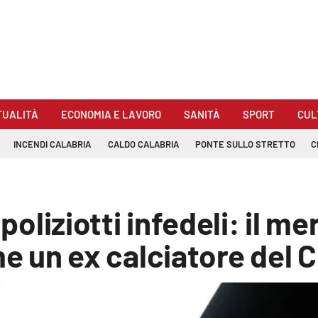
TUALITÀ
ECONOMIA E LAVORO
SANITÀ
SPORT
CUL
INCENDI CALABRIA
CALDO CALABRIA
PONTE SULLO STRETTO
C
 poliziotti infedeli: il m
time un ex calciatore del