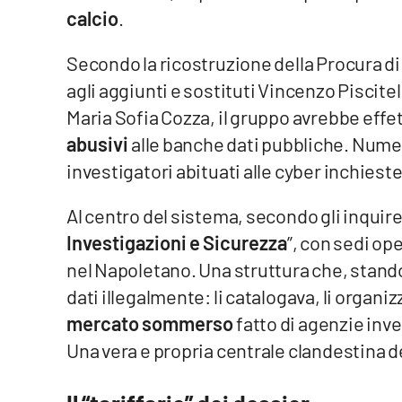
calcio
.
Reggio Calabria
Secondo la ricostruzione della Procura di
Cosenza
agli aggiunti e sostituti Vincenzo Piscite
Maria Sofia Cozza, il gruppo avrebbe effe
Lamezia Terme
abusivi
alle banche dati pubbliche. Nume
investigatori abituati alle cyber inchieste
Progetti
speciali
Al centro del sistema, secondo gli inquiren
Buona Sanità Calabria
Investigazioni e Sicurezza
”, con sedi op
nel Napoletano. Una struttura che, stando 
La
dati illegalmente: li catalogava, li organi
Calabriavisione
mercato sommerso
fatto di agenzie inv
Destinazioni
Una vera e propria centrale clandestina d
Eventi