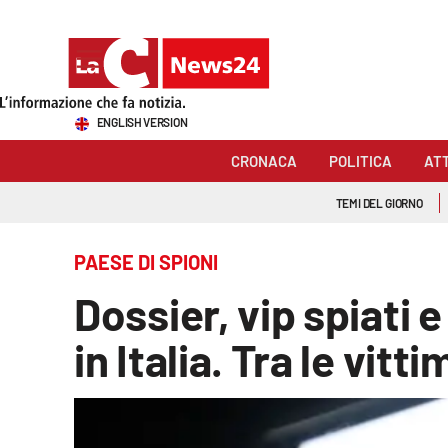
Sezioni
ENGLISH VERSION
Cronaca
CRONACA
POLITICA
AT
Politica
TEMI DEL GIORNO
Attualità
PAESE DI SPIONI
Economia e lavoro
Dossier, vip spiati e
Italia Mondo
in Italia. Tra le vit
Sanità
Sport