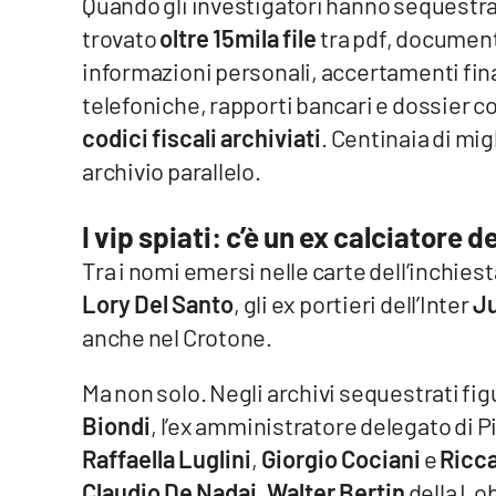
Quando gli investigatori hanno sequestrat
Cosenzachannel.it
trovato
oltre 15mila file
tra pdf, documen
informazioni personali, accertamenti fina
Ilvibonese.it
telefoniche, rapporti bancari e dossier co
Catanzarochannel.it
codici fiscali archiviati
. Centinaia di mi
archivio parallelo.
App
I vip spiati: c’è un ex calciatore 
Android
Tra i nomi emersi nelle carte dell’inchie
Apple
Lory Del Santo
, gli ex portieri dell’Inter
Ju
anche nel Crotone.
Ma non solo. Negli archivi sequestrati fi
Vai
Biondi
, l’ex amministratore delegato di 
Raffaella Luglini
,
Giorgio Cociani
e
Ricc
Claudio De Nadai
,
Walter Bertin
della Lo