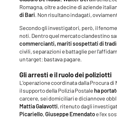
Privacy
Romagna, oltre a decine di aziende italian
di Bari
. Non risultano indagati, ovviamen
Cookie policy
Secondo gli investigatori, però, il feno
Note legali
noti. Dentro quel mercato clandestino sa
commercianti, mariti sospettati di tra
civili, separazioni e battaglie per l’affid
un target: bastava pagare.
Gli arresti e il ruolo dei poliziotti
L’operazione coordinata dalla Procura di 
il supporto della Polizia Postale
ha portat
carcere, sei domiciliari e diciannove obbl
Mattia Galavotti
, ritenuto dagli investig
Picariello
,
Giuseppe Emendato
e l’ex so