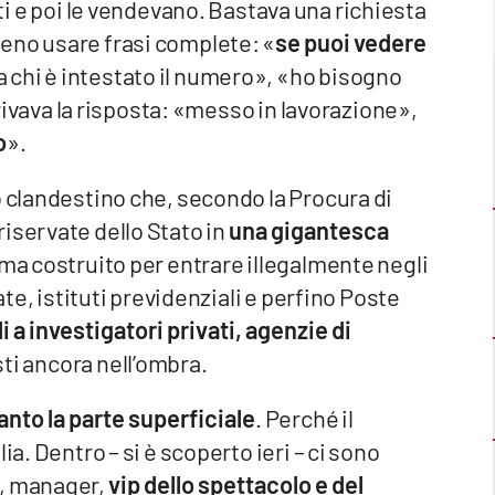
i e poi le vendevano. Bastava una richiesta
eno usare frasi complete: «
se puoi vedere
 a chi è intestato il numero», «ho bisogno
arrivava la risposta: «messo in lavorazione»,
o
».
o clandestino che, secondo la Procura di
iservate dello Stato in
una gigantesca
ema costruito per entrare illegalmente negli
ate, istituti previdenziali e perfino Poste
i a investigatori privati, agenzie di
asti ancora nell’ombra.
anto la parte superficiale
. Perché il
ia. Dentro – si è scoperto ieri – ci sono
o, manager,
vip dello spettacolo e del