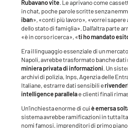
Rubavano vite
. Le aprivano come cassett
in chat, poche parole scritte senza nemm
Venti di comunicazione
iban
», «conti più lavoro», «vorrei sapere
dello stato di famiglia». Dall’altra parte 
Streaming
«è in corso ricerca», «
ti ho mandato esit
LaC TV
Era il linguaggio essenziale di un mercat
LaC Network
Napoli, avrebbe trasformato banche dati r
LaC OnAir
miniera privata di informazioni
. Un sist
archivi di polizia, Inps, Agenzia delle Entr
Edizioni
Italiane, estrarre dati sensibili e
rivenderl
locali
intelligence parallela
e clienti finali rim
Catanzaro
Un’inchiesta enorme di cui
è emersa solt
Crotone
sistema avrebbe ramificazioni in tutta Ital
nomi famosi, imprenditori di primo pian
Vibo Valentia