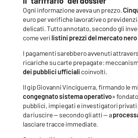
Il “tariffario” dei dossier
Food
Ogni informazione aveva un prezzo.
Cinqu
euro per verifiche lavorative o previdenzi
Storie
delicati. Tutto annotato, secondo gli inve
come veri
listini prezzi del mercato nero 
LaC
Network
I pagamenti sarebbero avvenuti attravers
Lacplay.it
ricariche su carte prepagate: meccanism
Lactv.it
dei pubblici ufficiali
coinvolti.
Laconair.it
Il gip Giovanni Vinciguerra, firmando le m
congegnato sistema operativo
» fondato 
Lacitymag.it
pubblici, impiegati e investigatori privat
da riuscire — secondo gli atti — a
processar
Lacapitalenews.it
lasciare tracce immediate.
Ilreggino.it