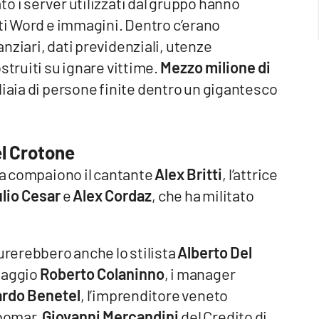
o i server utilizzati dal gruppo hanno
ti Word e immagini. Dentro c’erano
nziari, dati previdenziali, utenze
struiti su ignare vittime.
Mezzo milione di
gliaia di persone finite dentro un gigantesco
del Crotone
sta compaiono il cantante
Alex Britti
, l’attrice
lio Cesar
e
Alex Cordaz
, che ha militato
gurerebbero anche lo stilista
Alberto Del
Piaggio
Roberto Colaninno
, i manager
ardo Benetel
, l’imprenditore veneto
bomar,
Giovanni Mercandini
del Credito di