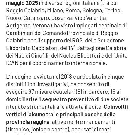
maggio 2025
in diverse regioni italiane (tra cui
Reggio Calabria, Milano, Roma, Bologna, Torino,
Nuoro, Catanzaro, Cosenza, Vibo Valentia,
EDIZIONI
LOCALI
Agrigento, Verona), ha visto impiegati centinaia di
Carabinieri del Comando Provinciale di Reggio
Catanzaro
Calabria con il supporto del ROS, dello Squadrone
Eliportato Cacciatori, del 14° Battaglione Calabria,
Crotone
dei Nuclei Cinofili, del Nucleo Elicotteri e dell’Unità
ICAN per il coordinamento internazionale.
Vibo Valentia
L’indagine, avviata nel 2018 e articolata in cinque
Reggio Calabria
distinti filoni investigativi, ha consentito di
eseguire 97 misure cautelari (81 in carcere, 16 ai
Cosenza
domiciliari) e il sequestro preventivo di due società
ritenute strumentali alle attività illecite.
Coinvolti i
Lamezia Terme
vertici di alcune tra le principali cosche della
provincia reggina
, attive nei tre mandamenti
(tirrenico, jonico e centro), accusati di reati