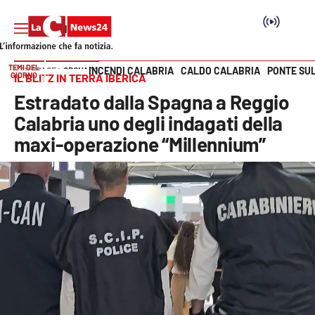
TEMI DEL
INCENDI CALABRIA
CALDO CALABRIA
PONTE SU
HOME PAGE
CRONACA
GIORNO
IL BLITZ IN TERRA IBERICA
Vai
Estradato dalla Spagna a Reggio
SEZIONI
Calabria uno degli indagati della
maxi-operazione “Millennium”
Cronaca
Politica
Attualità
Economia e lavoro
Italia Mondo