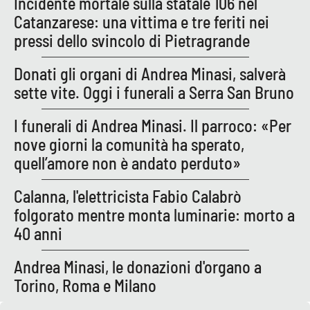
Incidente mortale sulla statale 106 nel
Lacplay.it
Catanzarese: una vittima e tre feriti nei
pressi dello svincolo di Pietragrande
Lactv.it
Donati gli organi di Andrea Minasi, salverà
Laconair.it
sette vite. Oggi i funerali a Serra San Bruno
Lacitymag.it
I funerali di Andrea Minasi. Il parroco: «Per
nove giorni la comunità ha sperato,
Lacapitalenews.it
quell’amore non è andato perduto»
Ilreggino.it
Calanna, l'elettricista Fabio Calabrò
folgorato mentre monta luminarie: morto a
Cosenzachannel.it
40 anni
Ilvibonese.it
Andrea Minasi, le donazioni d'organo a
Torino, Roma e Milano
Catanzarochannel.it