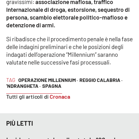
PROGETTI
gravissimi:
associazione mafiosa, traffico
SPECIALI
internazionale di droga, estorsione, sequestro di
Buona Sanità Calabria
persona, scambio elettorale politico-mafioso e
detenzione di armi.
Si ribadisce che il procedimento penale è nella fase
LA
CALABRIAVISIONE
delle indagini preliminari e che le posizioni degli
indagati dell’operazione “Millennium” saranno
Destinazioni
valutate nelle successive fasi processuali.
Eventi
TAG
OPERAZIONE MILLENNIUM ·
REGGIO CALABRIA ·
Food
'NDRANGHETA ·
SPAGNA
Tutti gli articoli di
Cronaca
Storie
PIÙ LETTI
LAC
NETWORK