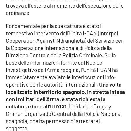
trovava all’estero al momento dell’esecuzione delle
ordinanze.
Cultura
Fondamentale per la sua cattura è stato il
Economia e Lavoro
tempestivo intervento dell’Unità I-CAN (Interpol
Cooperation Against ‘Ndrangheta) del Servizio per
Politica
la Cooperazione Internazionale di Polizia della
Direzione Centrale della Polizia Criminale. Sulla
Sanità
base delle informazioni fornite dal Nucleo
Investigativo dell’Arma reggina, l’Unità I-CAN ha
Società
immediatamente avviato le interlocuzioni info-
operative con le autorità internazionali.
Una volta
Sport
localizzato in territorio spagnolo, in stretta intesa
con i militari dell’Arma, è stata richiesta la
collaborazione all’UDYCO
(Unidad de Droga y
RUBRICHE
Crimen Organizado) Central della Policía Nacional
spagnola, che ha permesso di arrestare il
Good Morning Vietnam
soggetto.