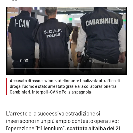
Parchi Marini Calabria
Leggendo Alvaro insieme
Imprese Di Calabria
Le perfidie di Antonella Grippo
Venti di comunicazione
Accusato di associazione a delinquere finalizzata al traffico di
droga, l’uomo è stato arrestato grazie alla collaborazione tra
STREAMING
Carabinieri, Interpol I-CAN e Polizia spagnola.
LaC TV
L’arresto e la successiva estradizione si
LaC Network
inseriscono in un più ampio contesto operativo:
l’operazione “Millennium”,
scattata all’alba del 21
LaC OnAir