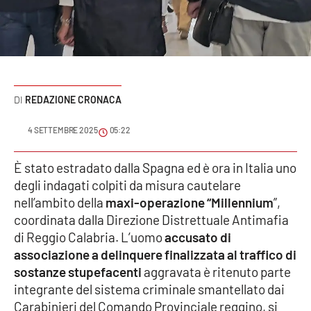
Sanità
Sport
Cultura
REDAZIONE CRONACA
Podcast
4 SETTEMBRE 2025
05:22
Meteo
È stato estradato dalla Spagna ed è ora in Italia uno
degli indagati colpiti da misura cautelare
Editoriali
nell’ambito della
maxi-operazione “Millennium
”,
coordinata dalla Direzione Distrettuale Antimafia
di Reggio Calabria. L’uomo
accusato di
VIDEO
associazione a delinquere finalizzata al traffico di
Ambiente
sostanze stupefacenti
aggravata è ritenuto parte
integrante del sistema criminale smantellato dai
Cronaca
Carabinieri del Comando Provinciale reggino, si