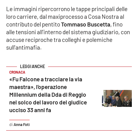
Le immagini ripercorrono le tappe principali delle
Cultura
loro carriere, dal maxiprocesso a Cosa Nostra al
contributo del pentito
Tommaso Buscetta
, fino
Economia e Lavoro
alle tensioni all’interno del sistema giudiziario, con
accuse reciproche tra colleghi e polemiche
Politica
sull'antimafia.
Sanità
CRONACA
Società
«Fu Falcone a tracciare la via
maestra», l’operazione
Sport
Millennium della Dda di Reggio
nel solco del lavoro del giudice
ucciso 33 anni fa
RUBRICHE
Anna Foti
Good Morning Vietnam