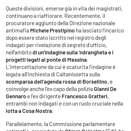
Parchi Marini Calabria
Queste divisioni, emerse già in vita dei magistrati,
continuano a riaffiorare. Recentemente, il
Leggendo Alvaro insieme
procuratore aggiunto della Direzione nazionale
antimafia
Michele Prestipino
ha lasciato l’incarico
Imprese Di Calabria
dopo essere stato iscritto nel registro degli
indagati per rivelazione di segreto d’ufficio,
Le perfidie di Antonella Grippo
nell’ambito
di un’indagine sulla 'ndrangheta e i
progetti legati al ponte di Messina
.
Venti di comunicazione
L’intercettazione da cui è scaturita l’indagine è
legata all’inchiesta di Caltanissetta sulla
scomparsa dell’agenda rossa di Borsellino
, e
STREAMING
coinvolge anche l’ex capo della polizia
Gianni De
Gennaro
e l’ex dirigente
Francesco Gratteri
,
LaC TV
entrambi non indagati e con un ruolo cruciale nella
lotta a Cosa Nostra
.
LaC Network
Parallelamente, la Commissione parlamentare
LaC OnAir