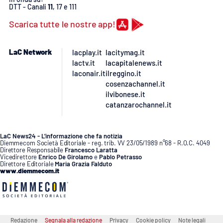
DTT - Canali
11
, 17 e 111
Scarica tutte le nostre app!
LaC Network
lacplay.it
lacitymag.it
lactv.it
lacapitalenews.it
laconair.it
ilreggino.it
cosenzachannel.it
ilvibonese.it
catanzarochannel.it
LaC News24 - L’informazione che fa notizia
Diemmecom Società Editoriale - reg. trib. VV 23/05/1989 n°68 - R.O.C. 4049
Direttore Responsabile
Francesco Laratta
Vicedirettore
Enrico De Girolamo
e
Pablo Petrasso
Direttore Editoriale
Maria Grazia Falduto
www.diemmecom.it
Redazione
Segnala alla redazione
Privacy
Cookie policy
Note legali