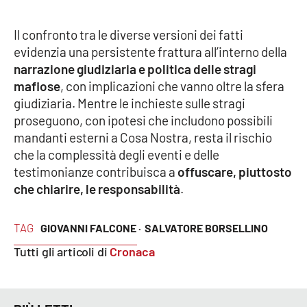
PROGETTI
SPECIALI
Il confronto tra le diverse versioni dei fatti
Buona Sanità Calabria
evidenzia una persistente frattura all’interno della
narrazione giudiziaria e politica delle stragi
mafiose
, con implicazioni che vanno oltre la sfera
LA
CALABRIAVISIONE
giudiziaria. Mentre le inchieste sulle stragi
proseguono, con ipotesi che includono possibili
Destinazioni
mandanti esterni a Cosa Nostra, resta il rischio
che la complessità degli eventi e delle
Eventi
testimonianze contribuisca a
offuscare, piuttosto
che chiarire, le responsabilità
.
Food
Storie
TAG
GIOVANNI FALCONE ·
SALVATORE BORSELLINO
Tutti gli articoli di
Cronaca
LAC
NETWORK