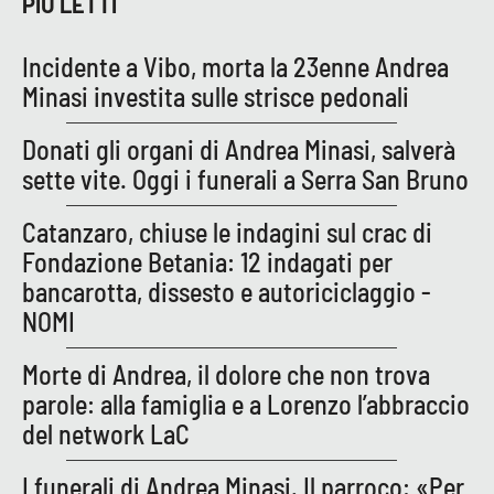
PIÙ LETTI
Lacplay.it
Lactv.it
Incidente a Vibo, morta la 23enne Andrea
Minasi investita sulle strisce pedonali
Laconair.it
Donati gli organi di Andrea Minasi, salverà
Lacitymag.it
sette vite. Oggi i funerali a Serra San Bruno
Catanzaro, chiuse le indagini sul crac di
Lacapitalenews.it
Fondazione Betania: 12 indagati per
Ilreggino.it
bancarotta, dissesto e autoriciclaggio -
NOMI
Cosenzachannel.it
Morte di Andrea, il dolore che non trova
Ilvibonese.it
parole: alla famiglia e a Lorenzo l’abbraccio
del network LaC
Catanzarochannel.it
I funerali di Andrea Minasi. Il parroco: «Per