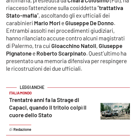
antimafia, presieduta da
Chiara Colosimo
(FdI), ha
riacceso l’attenzione sulla cosiddetta “
trattativa
Stato-mafia
”, ascoltando gli ex ufficiali dei
EDIZIONI
carabinieri
Mario Mori
e
Giuseppe De Donno
.
LOCALI
Entrambi assolti nei procedimenti giudiziari,
Catanzaro
hanno rilanciato accuse contro alcuni magistrati
di Palermo, tra cui
Gioacchino Natoli
,
Giuseppe
Crotone
Pignatone
e
Roberto Scarpinato
. Quest’ultimo ha
presentato una memoria difensiva per respingere
Vibo Valentia
le ricostruzioni dei due ufficiali.
Reggio Calabria
ITALIA MONDO
Cosenza
Trentatré anni fa la Strage di
Capaci, quando il tritolo colpì il
Lamezia Terme
cuore dello Stato
Redazione