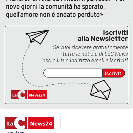
nove giorni la comunità ha sperato,
APP
quell’amore non è andato perduto»
Android
Iscriviti
alla Newsletter
Apple
Se vuoi ricevere gratuitamente
tutte le notizie di
LaC News
lascia il tuo indirizzo email e iscriviti
Iscriviti
In onda su: