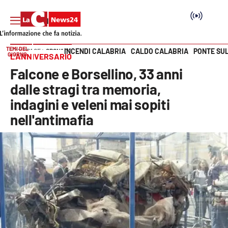
TEMI DEL
INCENDI CALABRIA
CALDO CALABRIA
PONTE SU
HOME PAGE
CRONACA
GIORNO
L’ANNIVERSARIO
Vai
Falcone e Borsellino, 33 anni
SEZIONI
dalle stragi tra memoria,
indagini e veleni mai sopiti
Cronaca
nell'antimafia
Politica
Attualità
Economia e lavoro
Italia Mondo