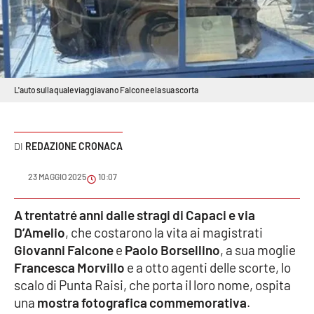
Sanità
Sport
Cultura
L'auto sulla quale viaggiavano Falcone e la sua scorta
Podcast
REDAZIONE CRONACA
Meteo
23 MAGGIO 2025
10:07
Editoriali
A trentatré anni dalle stragi di Capaci e via
D’Amelio
, che costarono la vita ai magistrati
VIDEO
Giovanni Falcone
e
Paolo Borsellino
, a sua moglie
Francesca Morvillo
e a otto agenti delle scorte, lo
Ambiente
scalo di Punta Raisi, che porta il loro nome, ospita
una
mostra fotografica commemorativa
.
Cronaca