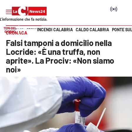
TEMI DEL
INCENDI CALABRIA
CALDO CALABRIA
PONTE SU
HOME PAGE
CRONACA
GIORNO
CRONACA
Vai
Falsi tamponi a domicilio nella
SEZIONI
Locride: «È una truffa, non
aprite». La Prociv: «Non siamo
Cronaca
noi»
Politica
Attualità
Economia e lavoro
Italia Mondo