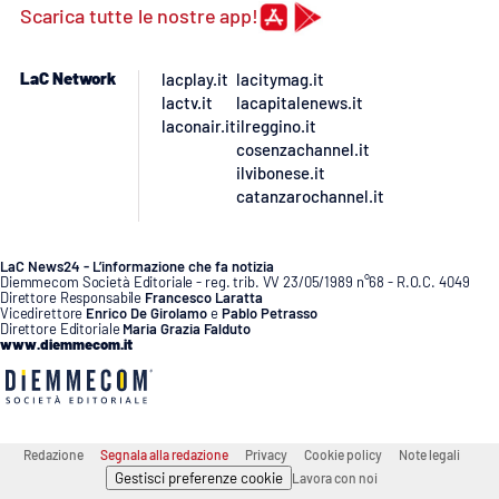
PROGETTI
SPECIALI
Scarica tutte le nostre app!
Buona Sanità Calabria
LaC Network
lacplay.it
lacitymag.it
lactv.it
lacapitalenews.it
laconair.it
ilreggino.it
LA
CALABRIAVISIONE
cosenzachannel.it
ilvibonese.it
Destinazioni
catanzarochannel.it
Eventi
LaC News24 - L’informazione che fa notizia
Diemmecom Società Editoriale - reg. trib. VV 23/05/1989 n°68 - R.O.C. 4049
Direttore Responsabile
Francesco Laratta
Food
Vicedirettore
Enrico De Girolamo
e
Pablo Petrasso
Direttore Editoriale
Maria Grazia Falduto
www.diemmecom.it
Storie
LAC
NETWORK
Redazione
Segnala alla redazione
Privacy
Cookie policy
Note legali
Gestisci preferenze cookie
Lavora con noi