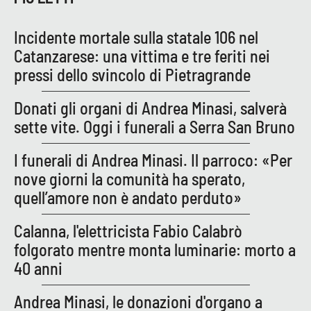
Parchi Marini Calabria
Incidente mortale sulla statale 106 nel
Leggendo Alvaro insieme
Catanzarese: una vittima e tre feriti nei
pressi dello svincolo di Pietragrande
Imprese Di Calabria
Donati gli organi di Andrea Minasi, salverà
Le perfidie di Antonella Grippo
sette vite. Oggi i funerali a Serra San Bruno
Venti di comunicazione
I funerali di Andrea Minasi. Il parroco: «Per
nove giorni la comunità ha sperato,
quell’amore non è andato perduto»
STREAMING
Calanna, l'elettricista Fabio Calabrò
LaC TV
folgorato mentre monta luminarie: morto a
40 anni
LaC Network
Andrea Minasi, le donazioni d'organo a
LaC OnAir