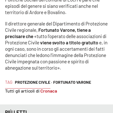
episodi del genere si siano verificati anche nel
Cultura
territorio di Ardore e Bovalino.
Il direttore generale del Dipartimento di Protezione
Economia e Lavoro
Civile regionale,
Fortunato Varone, tiene a
precisare che
«tutto l’operato delle associazioni di
Politica
Protezione Civile
viene svolto a titolo gratuito
e, in
ogni caso, sono in corso gli accertamenti dei fatti
Sanità
denunciati che ledono l’immagine della Protezione
Civile impegnata con passione e spirito di
Società
abnegazione sul territorio».
Sport
TAG
PROTEZIONE CIVILE ·
FORTUNATO VARONE
Tutti gli articoli di
Cronaca
RUBRICHE
Good Morning Vietnam
PIÙ LETTI