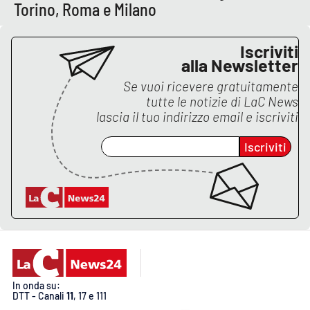
Torino, Roma e Milano
Iscriviti
EDIZIONI
LOCALI
alla Newsletter
Catanzaro
Se vuoi ricevere gratuitamente
tutte le notizie di
LaC News
lascia il tuo indirizzo email e iscriviti
Crotone
Iscriviti
Vibo Valentia
Reggio Calabria
Cosenza
Lamezia Terme
In onda su:
DTT - Canali
11
, 17 e 111