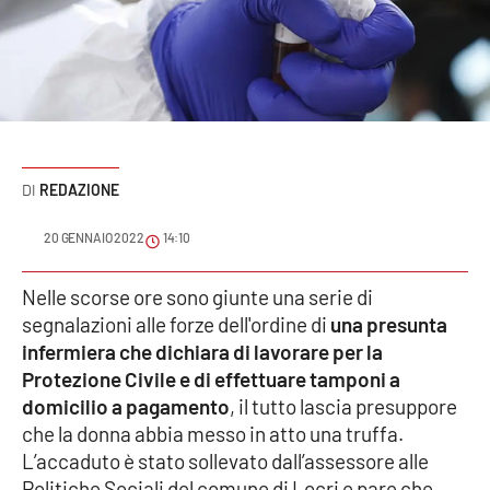
Sanità
Sport
Cultura
Podcast
REDAZIONE
Meteo
20 GENNAIO 2022
14:10
Editoriali
Nelle scorse ore sono giunte una serie di
segnalazioni alle forze dell'ordine di
una presunta
infermiera che dichiara di lavorare per la
Protezione Civile e di effettuare tamponi a
VIDEO
domicilio a pagamento
, il tutto lascia presuppore
Ambiente
che la donna abbia messo in atto una truffa.
L’accaduto è stato sollevato dall’assessore alle
Cronaca
Politiche Sociali del comune di Locri e pare che