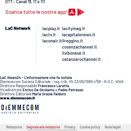
Lacplay.it
DTT - Canali
11
, 17 e 111
Scarica tutte le nostre app!
Lactv.it
LaC Network
lacplay.it
lacitymag.it
Laconair.it
lactv.it
lacapitalenews.it
laconair.it
ilreggino.it
Lacitymag.it
cosenzachannel.it
ilvibonese.it
catanzarochannel.it
Lacapitalenews.it
Ilreggino.it
LaC News24 - L’informazione che fa notizia
Diemmecom Società Editoriale - reg. trib. VV 23/05/1989 n°68 - R.O.C. 4049
Direttore Responsabile
Francesco Laratta
Vicedirettore
Enrico De Girolamo
e
Pablo Petrasso
Cosenzachannel.it
Direttore Editoriale
Maria Grazia Falduto
www.diemmecom.it
Ilvibonese.it
Catanzarochannel.it
Redazione
Segnala alla redazione
Privacy
Cookie policy
Note legali