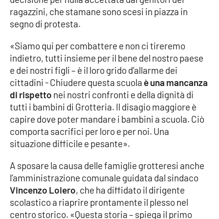
ragazzini, che stamane sono scesi in piazza in
Cultura
segno di protesta.
«Siamo qui per combattere e non ci tireremo
Economia e Lavoro
indietro, tutti insieme per il bene del nostro paese
e dei nostri figli – è il loro grido d’allarme dei
Politica
cittadini - Chiudere questa scuola
è una mancanza
di rispetto
nei nostri confronti e della dignità di
Sanità
tutti i bambini di Grotteria. Il disagio maggiore è
capire dove poter mandare i bambini a scuola. Ciò
Società
comporta sacrifici per loro e per noi. Una
situazione difficile e pesante».
Sport
A sposare la causa delle famiglie grotteresi anche
l’amministrazione comunale guidata dal sindaco
RUBRICHE
Vincenzo Loiero
, che ha diffidato il dirigente
scolastico a riaprire prontamente il plesso nel
Good Morning Vietnam
centro storico. «Questa storia – spiega il primo