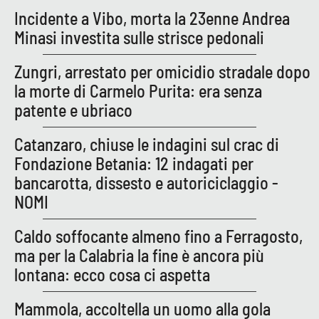
Incidente a Vibo, morta la 23enne Andrea
Minasi investita sulle strisce pedonali
EDIZIONI
LOCALI
Zungri, arrestato per omicidio stradale dopo
Catanzaro
la morte di Carmelo Purita: era senza
patente e ubriaco
Crotone
Catanzaro, chiuse le indagini sul crac di
Vibo Valentia
Fondazione Betania: 12 indagati per
bancarotta, dissesto e autoriciclaggio -
Reggio Calabria
NOMI
Cosenza
Caldo soffocante almeno fino a Ferragosto,
ma per la Calabria la fine è ancora più
Lamezia Terme
lontana: ecco cosa ci aspetta
Mammola, accoltella un uomo alla gola