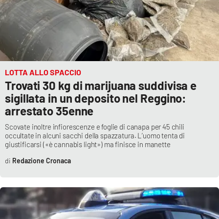
APP
Android
Apple
LOTTA ALLO SPACCIO
Trovati 30 kg di marijuana suddivisa e
sigillata in un deposito nel Reggino:
arrestato 35enne
Scovate inoltre infiorescenze e foglie di canapa per 45 chili
occultate in alcuni sacchi della spazzatura. L’uomo tenta di
giustificarsi («è cannabis light») ma finisce in manette
Redazione Cronaca