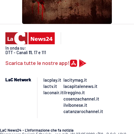
In onda su:
DTT - Canali
11
, 17 e 111
Scarica tutte le nostre app!
LaC Network
lacplay.it
lacitymag.it
lactv.it
lacapitalenews.it
laconair.it
ilreggino.it
cosenzachannel.it
ilvibonese.it
catanzarochannel.it
LaC News24 - L’informazione che fa notizia