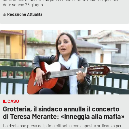
dello scorso 25 giugno
Redazione Attualità
EDIZIONI
LOCALI
Catanzaro
Crotone
Vibo Valentia
Reggio Calabria
Cosenza
IL CASO
Grotteria, il sindaco annulla il concerto
Lamezia Terme
di Teresa Merante: «Inneggia alla mafia»
La decisione presa dal primo cittadino con apposita ordinanza per