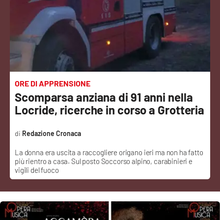
Sanità
Sport
Cultura
Podcast
ORE DI APPRENSIONE
Scomparsa anziana di 91 anni nella
Meteo
Locride, ricerche in corso a Grotteria
Editoriali
Redazione Cronaca
La donna era uscita a raccogliere origano ieri ma non ha fatto
più rientro a casa. Sul posto Soccorso alpino, carabinieri e
VIDEO
vigili del fuoco
Ambiente
Cronaca