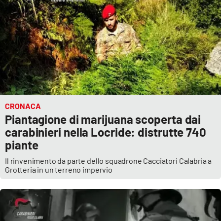
CRONACA
Piantagione di marijuana scoperta dai
carabinieri nella Locride: distrutte 740
piante
Il rinvenimento da parte dello squadrone Cacciatori Calabria a
Grotteria in un terreno impervio