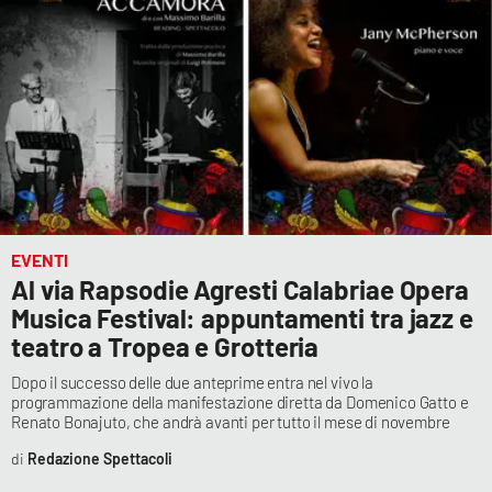
Cultura
Economia e Lavoro
Politica
Sanità
EVENTI
Società
Al via Rapsodie Agresti Calabriae Opera
Musica Festival: appuntamenti tra jazz e
Sport
teatro a Tropea e Grotteria
Dopo il successo delle due anteprime entra nel vivo la
programmazione della manifestazione diretta da Domenico Gatto e
RUBRICHE
Renato Bonajuto, che andrà avanti per tutto il mese di novembre
Good Morning Vietnam
Redazione Spettacoli