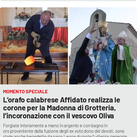
Parchi Marini Calabria
Leggendo Alvaro insieme
Imprese Di Calabria
Le perfidie di Antonella Grippo
Venti di comunicazione
STREAMING
MOMENTO SPECIALE
L’orafo calabrese Affidato realizza le
LaC TV
corone per la Madonna di Grotteria,
l’incoronazione con il vescovo Oliva
LaC Network
Forgiate interamente a mano in argento e con bagno in
oro proveniente dalla fusione degli ex voto dono dei devoti, sono
LaC OnAir
state anche benedette da papa Leone durante l’udienza generale