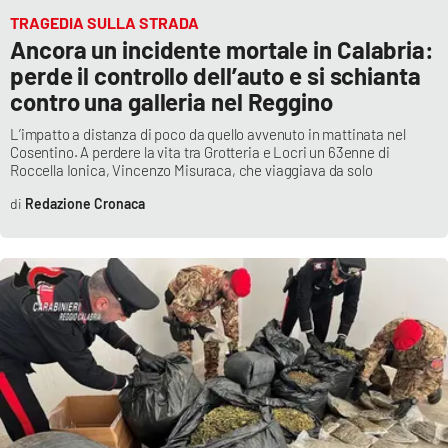
Lacplay.it
TRAGEDIA SULLA STRADA
Ancora un incidente mortale in Calabria:
Lactv.it
perde il controllo dell’auto e si schianta
contro una galleria nel Reggino
Laconair.it
L’impatto a distanza di poco da quello avvenuto in mattinata nel
Cosentino. A perdere la vita tra Grotteria e Locri un 63enne di
Lacitymag.it
Roccella Ionica, Vincenzo Misuraca, che viaggiava da solo
Redazione Cronaca
Lacapitalenews.it
Ilreggino.it
Cosenzachannel.it
Ilvibonese.it
Catanzarochannel.it