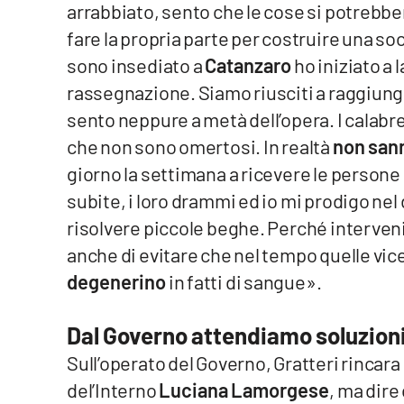
arrabbiato, sento che le cose si potrebb
Cosenzachannel.it
fare la propria parte per costruire una s
Ilvibonese.it
sono insediato a
Catanzaro
ho iniziato a l
rassegnazione. Siamo riusciti a raggiunger
Catanzarochannel.it
sento neppure a metà dell’opera. I calabr
che non sono omertosi. In realtà
non sann
App
giorno la settimana a ricevere le persone
Android
subite, i loro drammi ed io mi prodigo ne
risolvere piccole beghe. Perché interven
Apple
anche di evitare che nel tempo quelle vi
degenerino
in fatti di sangue».
Dal Governo attendiamo soluzion
Vai
Sull’operato del Governo, Gratteri rincara 
del’Interno
Luciana Lamorgese
, ma dire