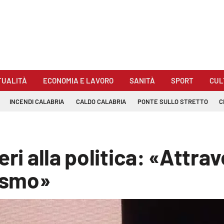
TUALITÀ
ECONOMIA E LAVORO
SANITÀ
SPORT
CUL
INCENDI CALABRIA
CALDO CALABRIA
PONTE SULLO STRETTO
C
eri alla politica: «Attra
ismo»