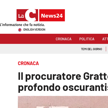
Sezioni
ENGLISH VERSION
Cronaca
CRONACA
POLITICA
AT
Politica
TEMI DEL GIORNO
Attualità
CRONACA
Economia e lavoro
Il procuratore Gratt
Italia Mondo
profondo oscurant
Sanità
Sport