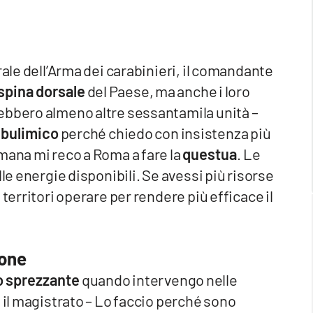
rale dell’Arma dei carabinieri, il comandante
spina dorsale
del Paese, ma anche i loro
ebbero almeno altre sessantamila unità –
o
bulimico
perché chiedo con insistenza più
mana mi reco a Roma a fare la
questua
. Le
lle energie disponibili. Se avessi più risorse
territori operare per rendere più efficace il
ione
o sprezzante
quando intervengo nelle
 il magistrato – Lo faccio perché sono