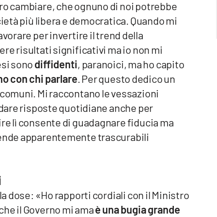
ero cambiare, che ognuno di noi potrebbe
ocietà più libera e democratica. Quando mi
avorare per invertire il trend della
e risultati significativi ma io non mi
esi sono
diffidenti
, paranoici, ma ho capito
o con chi parlare
. Per questo dedico un
 comuni. Mi raccontano le vessazioni
l dare risposte quotidiane anche per
ire lì consente di guadagnare fiducia ma
cende apparentemente trascurabili
i
la dose: «Ho rapporti cordiali con il Ministro
 che il Governo mi ama
è una bugia grande