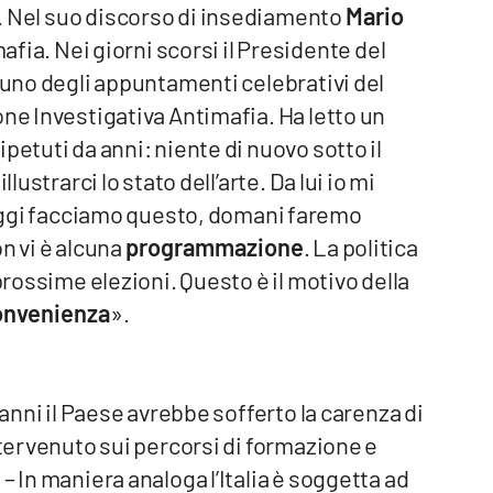
a. Nel suo discorso di insediamento
Mario
fia. Nei giorni scorsi il Presidente del
i uno degli appuntamenti celebrativi del
one Investigativa Antimafia. Ha letto un
petuti da anni: niente di nuovo sotto il
lustrarci lo stato dell’arte. Da lui io mi
“Oggi facciamo questo, domani faremo
n vi è alcuna
programmazione
. La politica
prossime elezioni. Questo è il motivo della
convenienza
».
 anni il Paese avrebbe sofferto la carenza di
ntervenuto sui percorsi di formazione e
– In maniera analoga l’Italia è soggetta ad