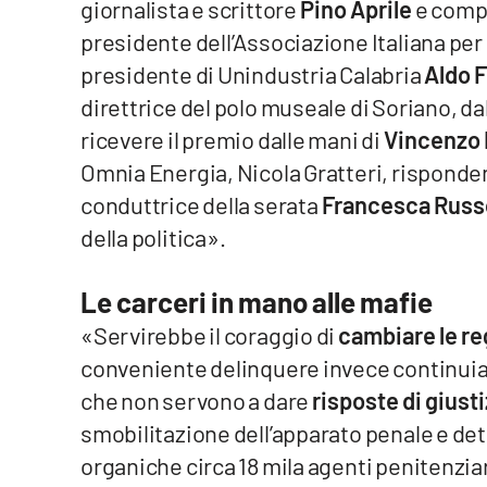
giornalista e scrittore
Pino Aprile
e compo
presidente dell’Associazione Italiana per l
Reggio Calabria
presidente di Unindustria Calabria
Aldo F
Cosenza
direttrice del polo museale di Soriano, da
ricevere il premio dalle mani di
Vincenzo 
Lamezia Terme
Omnia Energia, Nicola Gratteri, risponde
conduttrice della serata
Francesca Russ
Progetti
della politica».
speciali
Buona Sanità Calabria
Le carceri in mano alle mafie
«Servirebbe il coraggio di
cambiare le re
La
Calabriavisione
conveniente delinquere invece continuia
che non servono a dare
risposte di giust
Destinazioni
smobilitazione dell’apparato penale e det
Eventi
organiche circa 18 mila agenti penitenziar