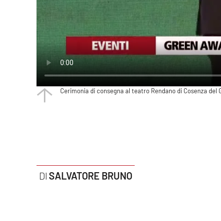
Politica
Sanità
Società
Sport
Cerimonia di consegna al teatro Rendano di Cosenza del Gre
Rubriche
Good Morning Vietnam
Parchi Marini Calabria
Leggendo Alvaro insieme
SALVATORE BRUNO
Imprese Di Calabria
Le perfidie di Antonella Grippo