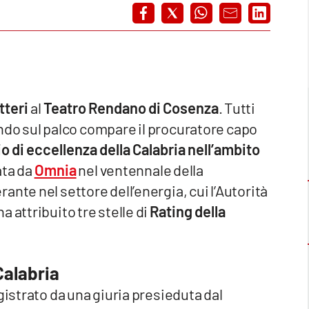
tteri
al
Teatro Rendano di Cosenza
. Tutti
uando sul palco compare il procuratore capo
 di eccellenza della Calabria nell’ambito
ata da
Omnia
nel ventennale della
nte nel settore dell’energia, cui l’Autorità
 attribuito tre stelle di
Rating della
Calabria
gistrato da una giuria presieduta dal