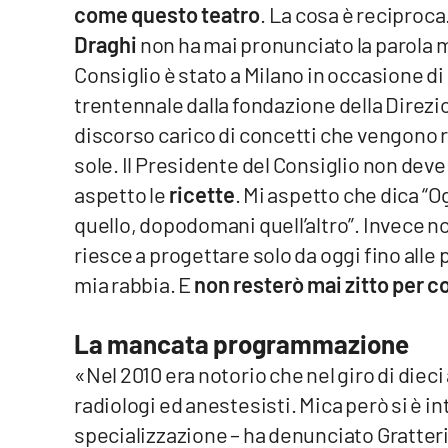
come questo teatro
. La cosa è reciproc
Privacy
Draghi
non ha mai pronunciato la parola ma
Consiglio è stato a Milano in occasione d
Cookie policy
trentennale dalla fondazione della Direzi
discorso carico di concetti che vengono ri
Note legali
sole. Il Presidente del Consiglio non deve il
aspetto le
ricette
. Mi aspetto che dica 
quello, dopodomani quell’altro”. Invece no
riesce a progettare solo da oggi fino alle 
mia rabbia. E
non resterò mai zitto per 
La mancata programmazione
«Nel 2010 era notorio che nel giro di dieci
radiologi ed anestesisti. Mica però si è i
specializzazione – ha denunciato Gratteri 