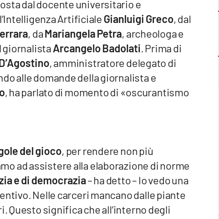
sta dal docente universitario e
’Intelligenza Artificiale
Gianluigi Greco
, dal
errara
, da
Mariangela Petra
, archeologa e
l giornalista
Arcangelo Badolati
. Prima di
D’Agostino
, amministratore delegato di
ndo alle domande della giornalista e
o
, ha parlato di momento di «oscurantismo
gole del gioco
, per rendere non più
mo ad assistere alla elaborazione di norme
izia e di democrazia
– ha detto – Io vedo una
entivo. Nelle carceri mancano dalle piante
i. Questo significa che all’interno degli