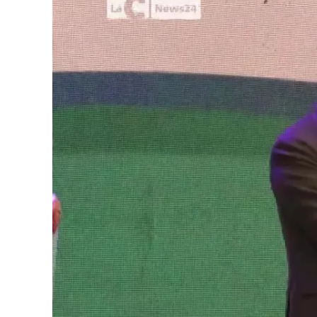
Cultura
Podcast
Meteo
Editoriali
Video
Ambiente
Cronaca
Cultura
Economia e Lavoro