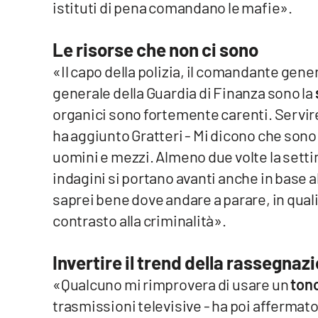
istituti di pena comandano le mafie».
Food
Le risorse che non ci sono
Storie
«Il capo della polizia, il comandante gene
generale della Guardia di Finanza sono la
LaC
Network
organici sono fortemente carenti. Servir
Lacplay.it
ha aggiunto Gratteri - Mi dicono che son
uomini e mezzi. Almeno due volte la setti
Lactv.it
indagini si portano avanti anche in base a
Laconair.it
saprei bene dove andare a parare, in quali 
contrasto alla criminalità».
Lacitymag.it
Invertire il trend della rassegnaz
Lacapitalenews.it
«Qualcuno mi rimprovera di usare un
ton
Ilreggino.it
trasmissioni televisive - ha poi affermato