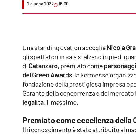
2 giugno 2022
16:00
Venti di comunicazione
Streaming
LaC TV
Una standing ovation accoglie
Nicola Gra
gli spettatori in sala si alzano in piedi q
LaC Network
di
Catanzaro
, premiato come
personaggio
LaC OnAir
del Green Awards
, la kermesse organizz
fondazione della prestigiosa impresa opera
Edizioni
Garante della concorrenza e del mercato ha
locali
legalità
: il massimo.
Catanzaro
Premiato come eccellenza della 
Crotone
Il riconoscimento è stato attribuito al ma
Vibo Valentia